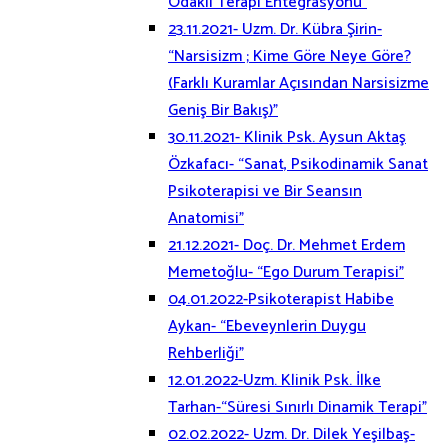
Odaklı Terapi Entegrasyonu”
23.11.2021- Uzm. Dr. Kübra Şirin-
“Narsisizm ; Kime Göre Neye Göre?
(Farklı Kuramlar Açısından Narsisizme
Geniş Bir Bakış)”
30.11.2021- Klinik Psk. Aysun Aktaş
Özkafacı- “Sanat, Psikodinamik Sanat
Psikoterapisi ve Bir Seansın
Anatomisi”
21.12.2021- Doç. Dr. Mehmet Erdem
Memetoğlu- “Ego Durum Terapisi”
04.01.2022-Psikoterapist Habibe
Aykan- “Ebeveynlerin Duygu
Rehberliği”
12.01.2022-Uzm. Klinik Psk. İlke
Tarhan-“Süresi Sınırlı Dinamik Terapi”
02.02.2022- Uzm. Dr. Dilek Yeşilbaş-