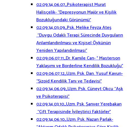
02.09.34.06.07_Psikoterapist Murat
Halisçelik- “Depresyonun Majör ve Kişilik
Bozukluğundaki Görünümü”
02.09.34.03.09_Psk. Melike Feyza Ateş
“Duygu Odaklı Terapi Sürecinde Duyguların
Anlamlandırılması ve Kişisel Öykünün
Yeniden Yapılandırılması”
02.09.06.07.11_Dr. Kamile Can- ” Masterson
Yaklaşımı ve Borderline Kendilik Bozukluğu”
02.09.06.07.12_Uzm. Psk. Dan. Yusuf Kavun-
“Şizoid Kendilik Tanı ve Tedavisi”
02.09.34.06.09_Uzm. Psk. Cüneyt Okcu “Aşk
ve Psikoterapisi”
02.09.34.03.10_Uzm. Psk. Şanver Yerebakan
“Çift Terapisinde İyileştirici Faktörler”
02.09.34.06.10_Uzm. Psk. Nazan Parlak-