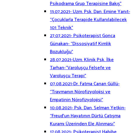
Psikodrama Grup Terapisine Bakış”
13.07.2021- Uzm. Psk. Dan. Emine Yanıt-
“Çocuklarla Terapide Kullanılabilecek
101 Teknik”
27.07.2021- Psikoterapist Gonca
Günakan- “Dissosiyatif Kimlik
Bozukluğu”
28.07.2021-Uzm. Klinik Psk. İlke
Tarhan-“Varoluşçu Felsefe ve
Varoluşçu Terapi”
07.08.2021-Dr. Fatma Canan Güllü-
“Travmanın Nörofizyolojisi ve
Empatinin Nörofizyolojisi”
10.08.2021- Psk. Dan. Selman Yetkin-
“Freud’un Hayatının Dürtü Çatışma
Kuramı Üzerinden Ele Alınması”
17.08.2021- Psikoterapist Habibe