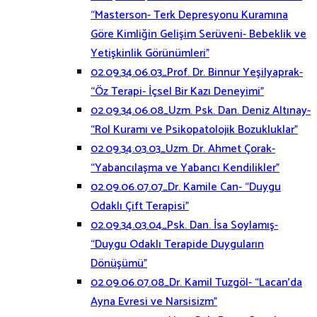
“Masterson- Terk Depresyonu Kuramına
Göre Kimliğin Gelişim Serüveni- Bebeklik ve
Yetişkinlik Görünümleri”
02.09.34.06.03_Prof. Dr. Binnur Yeşilyaprak-
“Öz Terapi- İçsel Bir Kazı Deneyimi”
02.09.34.06.08_Uzm. Psk. Dan. Deniz Altınay-
“Rol Kuramı ve Psikopatolojik Bozukluklar”
02.09.34.03.03_Uzm. Dr. Ahmet Çorak-
“Yabancılaşma ve Yabancı Kendilikler”
02.09.06.07.07_Dr. Kamile Can- “Duygu
Odaklı Çift Terapisi”
02.09.34.03.04_Psk. Dan. İsa Soylamış-
“Duygu Odaklı Terapide Duyguların
Dönüşümü”
02.09.06.07.08_Dr. Kamil Tuzgöl- “Lacan’da
Ayna Evresi ve Narsisizm”