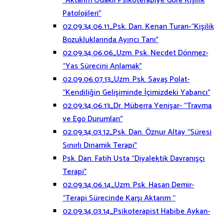
“Aktarım Odaklı Psikoterapiye Göre Kişilik
Patolojileri”
02.09.34.06.11_Psk. Dan. Kenan Turan-“Kişilik
Bozukluklarında Ayırıcı Tanı”
02.09.34.06.06_Uzm. Psk. Necdet Dönmez-
“Yas Sürecini Anlamak”
02.09.06.07.13_Uzm. Psk. Savaş Polat-
“Kendiliğin Gelişiminde İçimizdeki Yabancı”
02.09.34.06.13_Dr. Müberra Yenişar- “Travma
ve Ego Durumları”
02.09.34.03.12_Psk. Dan. Öznur Altay “Süresi
Sınırlı Dinamik Terapi”
Psk. Dan. Fatih Usta “Diyalektik Davranışçı
Terapi”
02.09.34.06.14_Uzm. Psk. Hasan Demir-
“Terapi Sürecinde Karşı Aktarım “
02.09.34.03.14_Psikoterapist Habibe Aykan-