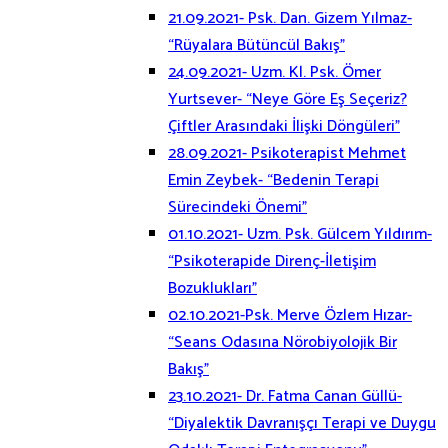
21.09.2021- Psk. Dan. Gizem Yılmaz-
“Rüyalara Bütüncül Bakış”
24.09.2021- Uzm. Kl. Psk. Ömer
Yurtsever- “Neye Göre Eş Seçeriz?
Çiftler Arasındaki İlişki Döngüleri”
28.09.2021- Psikoterapist Mehmet
Emin Zeybek- “Bedenin Terapi
Sürecindeki Önemi”
01.10.2021- Uzm. Psk. Gülcem Yıldırım-
“Psikoterapide Direnç-İletişim
Bozuklukları”
02.10.2021-Psk. Merve Özlem Hızar-
“Seans Odasına Nörobiyolojik Bir
Bakış”
23.10.2021- Dr. Fatma Canan Güllü-
“Diyalektik Davranışçı Terapi ve Duygu