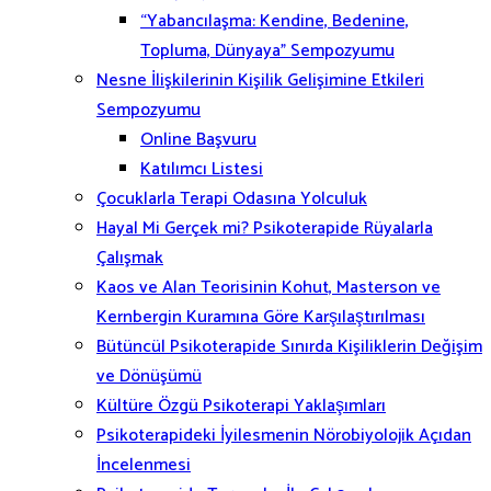
“Yabancılaşma: Kendine, Bedenine,
Topluma, Dünyaya” Sempozyumu
Nesne İlişkilerinin Kişilik Gelişimine Etkileri
Sempozyumu
Online Başvuru
Katılımcı Listesi
Çocuklarla Terapi Odasına Yolculuk
Hayal Mi Gerçek mi? Psikoterapide Rüyalarla
Çalışmak
Kaos ve Alan Teorisinin Kohut, Masterson ve
Kernbergin Kuramına Göre Karşılaştırılması
Bütüncül Psikoterapide Sınırda Kişiliklerin Değişim
ve Dönüşümü
Kültüre Özgü Psikoterapi Yaklaşımları
Psikoterapideki İyilesmenin Nörobiyolojik Açıdan
İncelenmesi