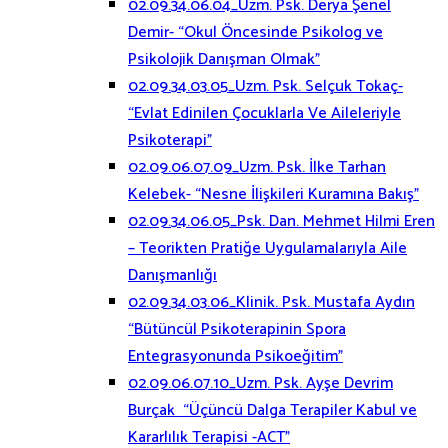
02.09.34.06.04_Uzm. Psk. Derya Şenel
Demir- “Okul Öncesinde Psikolog ve
Psikolojik Danışman Olmak”
02.09.34.03.05_Uzm. Psk. Selçuk Tokaç-
“Evlat Edinilen Çocuklarla Ve Aileleriyle
Psikoterapi”
02.09.06.07.09_Uzm. Psk. İlke Tarhan
Kelebek- “Nesne İlişkileri Kuramına Bakış”
02.09.34.06.05_Psk. Dan. Mehmet Hilmi Eren
– Teorikten Pratiğe Uygulamalarıyla Aile
Danışmanlığı
02.09.34.03.06_Klinik. Psk. Mustafa Aydın
“Bütüncül Psikoterapinin Spora
Entegrasyonunda Psikoeğitim”
02.09.06.07.10_Uzm. Psk. Ayşe Devrim
Burçak “Üçüncü Dalga Terapiler Kabul ve
Kararlılık Terapisi -ACT”