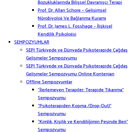
Bozukluklarında Bilişsel Davranışçı Terapi
Prof. Dr. Allan Schore – Gelişimsel
Nörobiyoloji Ve Bağlanma Kuramı
Prof. Dr. James L. Fosshage – İlişkisel
Kendilik Psikolojisi
SEMPOZYUMLAR
SEPI Türkiyede ve Dünyada Psikoterapide Çağdaş
Gelişmeler Sempozyumu
SEPI Türkiyede ve Dünyada Psikoterapide Çağdaş
Gelişmeler Sempozyumu Online Kontenjan
Offline Sempozyumlar
“İlerlemeyen Terapiler: Terapide Tıkanma”
Sempozyumu
“Psikoterapiden Kopma /Drop-Out)”
Sempozyumu
“Kimlik, Kişilik ve Kendiliğimin Peşinde Ben”
Sempozyumu