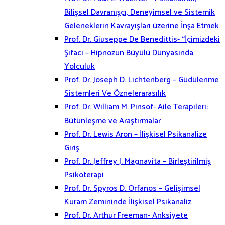
Bilişsel Davranışçı, Deneyimsel ve Sistemik
Geleneklerin Kavrayışları üzerine İnşa Etmek
Prof. Dr. Giuseppe De Benedittis- “İçimizdeki
Şifaci – Hipnozun Büyülü Dünyasında
Yolculuk
Prof. Dr. Joseph D. Lichtenberg – Güdülenme
Sistemleri Ve Öznelerarasılık
Prof. Dr. William M. Pinsof- Aile Terapileri:
Bütünleşme ve Araştırmalar
Prof. Dr. Lewis Aron – İlişkisel Psikanalize
Giriş
Prof. Dr. Jeffrey J. Magnavita – Birleştirilmiş
Psikoterapi
Prof. Dr. Spyros D. Orfanos – Gelişimsel
Kuram Zemininde İlişkisel Psikanaliz
Prof. Dr. Arthur Freeman- Anksiyete