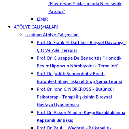
“Masterson Yaklaşımında Narsisistik
Patoloji”
İZMİR
ATÖLYE ÇALIŞMALARI
Uzaktan Atölye Çalışmaları
Prof. Dr. Frank M. Dattilio – Bilişsel Davranışçı
Çift Ve Aile Terapisi
Prof. Dr. Giuseppe De Benedittis “Hipnotik
Beyin: Hipnozun Nörobiyolojik Temelleri”
Prof. Dr. Judith Schoenholtz Read-
Bütünleştirilmiş İlişkisel Grup Şema Teorisi
Prof. Dr. John C. NORCROSS – Bütüncül
Psikoterapi- Terapi İlişkisinin Bireysel
Hastaya Uyarlanması
Prof. Dr. Assen Alladin- Kaygı Bozukluklarına
Kapsamlı Bir Bakış
Prof. Dr. Paul L. Wachtel – Psikanalitik,