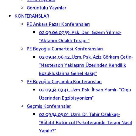
Görüntülü Yayınlar
KONFERANSLAR
PE Ankara Pazar Konferansları
02.09.06.07.39_Psk. Dan. Gizem Yılmaz-
“Aktarım Odaklı Terapi “
PE Beyoğlu Cumartesi Konferansları
02.09.34.06.42_Uzm. Psk. Aziz Görkem Çetin-
“Masterson Yaklaşımı Üzerinden Kendilik
Bozukluklarına Genel Bakış”
PE Beyoğlu Çarşamba Konferansları
02.09.34.03.41_Uzm. Psk. İhsan Yamlı- “Olgu
Üzerinden Egzibisyonizm”
Geçmiş Konferanslar
02.09.34.03.01_Uzm. Dr. Tahir Özakkaş-
“Rölatif Bütüncül Psikoterapide Terapi Nasıl
Yapılır?”