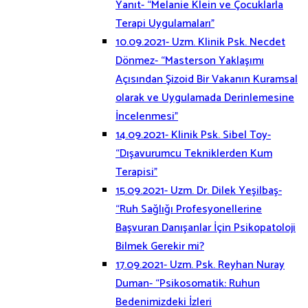
Yanıt- “Melanie Klein ve Çocuklarla
Terapi Uygulamaları”
10.09.2021- Uzm. Klinik Psk. Necdet
Dönmez- “Masterson Yaklaşımı
Açısından Şizoid Bir Vakanın Kuramsal
olarak ve Uygulamada Derinlemesine
İncelenmesi”
14.09.2021- Klinik Psk. Sibel Toy-
“Dışavurumcu Tekniklerden Kum
Terapisi”
15.09.2021- Uzm. Dr. Dilek Yeşilbaş-
“Ruh Sağlığı Profesyonellerine
Başvuran Danışanlar İçin Psikopatoloji
Bilmek Gerekir mi?
17.09.2021- Uzm. Psk. Reyhan Nuray
Duman- “Psikosomatik: Ruhun
Bedenimizdeki İzleri