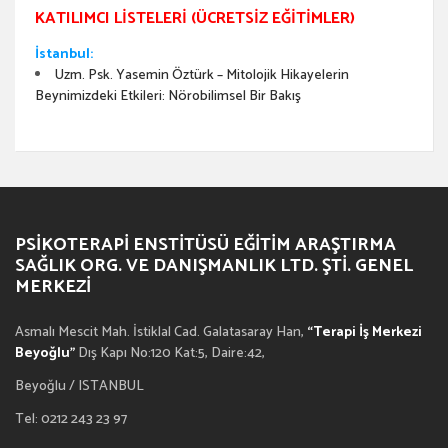
KATILIMCI LISTELERI (ÜCRETSIZ EĞITIMLER)
İstanbul:
Uzm. Psk. Yasemin Öztürk – Mitolojik Hikayelerin
Beynimizdeki Etkileri: Nörobilimsel Bir Bakış
PSIKOTERAPI ENSTITÜSÜ EĞITIM ARAŞTIRMA
SAĞLIK ORG. VE DANIŞMANLIK LTD. ŞTI. GENEL
MERKEZI
Asmalı Mescit Mah. İstiklal Cad. Galatasaray Han,
“Terapi İş Merkezi
Beyoğlu”
Dış Kapı No:120 Kat:5, Daire:42,
Beyoğlu / ISTANBUL
Tel: 0212 243 23 97