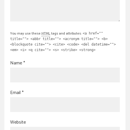
You may use these
HTML
tags and attributes:
<a href=""
title=""> <abbr title=""> <acronym title=""> <b>
<blockquote cite=""> <cite> <code> <del datetime="">
<em> <i> <q cite=""> <s> <strike> <strong>
Name
*
Email
*
Website