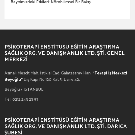
Beynimizdeki Etkileri: Nörobilimsel Bir Bakış
PSIKOTERAPI ENSTITÜSÜ EĞITIM ARAŞTIRMA
SAĞLIK ORG. VE DANIŞMANLIK LTD. ŞTI. GENEL
MERKEZI
Asmalı Mescit Mah. İstiklal Cad. Galatasaray Han,
“Terapi İş Merkezi
Beyoğlu”
Dış Kapı No:120 Kat:5, Daire:42,
Beyoğlu / ISTANBUL
Tel: 0212 243 23 97
PSIKOTERAPI ENSTITÜSÜ EĞITIM ARAŞTIRMA
SAĞLIK ORG. VE DANIŞMANLIK LTD. ŞTI. DARICA
ŞUBESI