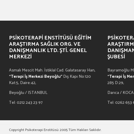
PSIKOTERAPI ENSTITÜSÜ EĞITIM
PSIKOTERA
ARAŞTIRMA SAĞLIK ORG. VE
ARAŞTIRM
DANIŞMANLIK LTD. ŞTI. GENEL
DANIŞMANL
MERKEZI
ŞUBESI
Asmalı Mescit Mah. İstiklal Cad. Galatasaray Han,
Bayramoğlu Ma
“Terapi İş Merkezi Beyoğlu”
Dış Kapı No:120
“Terapi İş Me
Kat:5, Daire:42,
285 D:29,
Beyoğlu / ISTANBUL
Darıca / KOCA
Tel: 0212 243 23 97
Tel: 0262 653
Copyright Psikoterapi Enstitüsü 2005 Tüm Hakları Saklıdır.