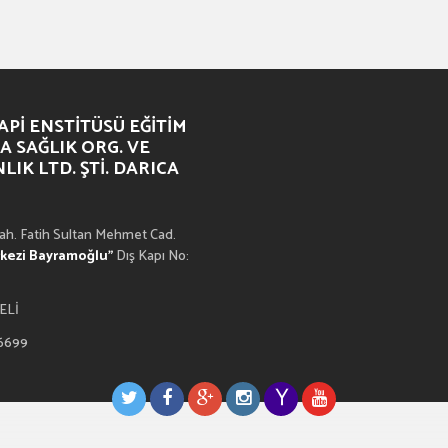
PI ENSTITÜSÜ EĞITIM
A SAĞLIK ORG. VE
IK LTD. ŞTI. DARICA
h. Fatih Sultan Mehmet Cad.
rkezi Bayramoğlu”
Dış Kapı No:
ELİ
 6699