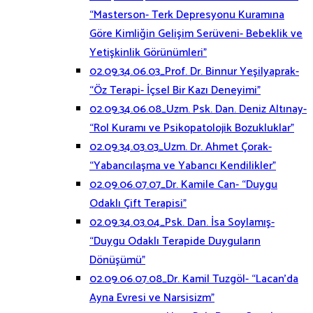
“Masterson- Terk Depresyonu Kuramına
Göre Kimliğin Gelişim Serüveni- Bebeklik ve
Yetişkinlik Görünümleri”
02.09.34.06.03_Prof. Dr. Binnur Yeşilyaprak-
“Öz Terapi- İçsel Bir Kazı Deneyimi”
02.09.34.06.08_Uzm. Psk. Dan. Deniz Altınay-
“Rol Kuramı ve Psikopatolojik Bozukluklar”
02.09.34.03.03_Uzm. Dr. Ahmet Çorak-
“Yabancılaşma ve Yabancı Kendilikler”
02.09.06.07.07_Dr. Kamile Can- “Duygu
Odaklı Çift Terapisi”
02.09.34.03.04_Psk. Dan. İsa Soylamış-
“Duygu Odaklı Terapide Duyguların
Dönüşümü”
02.09.06.07.08_Dr. Kamil Tuzgöl- “Lacan’da
Ayna Evresi ve Narsisizm”