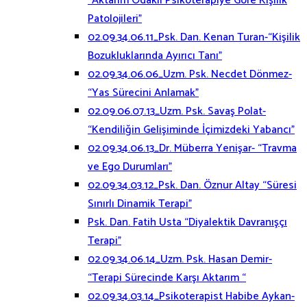
“Aktarım Odaklı Psikoterapiye Göre Kişilik
Patolojileri”
02.09.34.06.11_Psk. Dan. Kenan Turan-“Kişilik
Bozukluklarında Ayırıcı Tanı”
02.09.34.06.06_Uzm. Psk. Necdet Dönmez-
“Yas Sürecini Anlamak”
02.09.06.07.13_Uzm. Psk. Savaş Polat-
“Kendiliğin Gelişiminde İçimizdeki Yabancı”
02.09.34.06.13_Dr. Müberra Yenişar- “Travma
ve Ego Durumları”
02.09.34.03.12_Psk. Dan. Öznur Altay “Süresi
Sınırlı Dinamik Terapi”
Psk. Dan. Fatih Usta “Diyalektik Davranışçı
Terapi”
02.09.34.06.14_Uzm. Psk. Hasan Demir-
“Terapi Sürecinde Karşı Aktarım “
02.09.34.03.14_Psikoterapist Habibe Aykan-