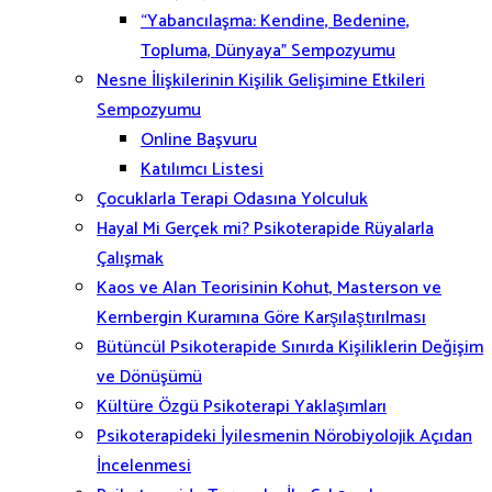
“Yabancılaşma: Kendine, Bedenine,
Topluma, Dünyaya” Sempozyumu
Nesne İlişkilerinin Kişilik Gelişimine Etkileri
Sempozyumu
Online Başvuru
Katılımcı Listesi
Çocuklarla Terapi Odasına Yolculuk
Hayal Mi Gerçek mi? Psikoterapide Rüyalarla
Çalışmak
Kaos ve Alan Teorisinin Kohut, Masterson ve
Kernbergin Kuramına Göre Karşılaştırılması
Bütüncül Psikoterapide Sınırda Kişiliklerin Değişim
ve Dönüşümü
Kültüre Özgü Psikoterapi Yaklaşımları
Psikoterapideki İyilesmenin Nörobiyolojik Açıdan
İncelenmesi