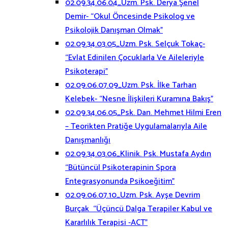
02.09.34.06.04_Uzm. Psk. Derya Şenel
Demir- “Okul Öncesinde Psikolog ve
Psikolojik Danışman Olmak”
02.09.34.03.05_Uzm. Psk. Selçuk Tokaç-
“Evlat Edinilen Çocuklarla Ve Aileleriyle
Psikoterapi”
02.09.06.07.09_Uzm. Psk. İlke Tarhan
Kelebek- “Nesne İlişkileri Kuramına Bakış”
02.09.34.06.05_Psk. Dan. Mehmet Hilmi Eren
– Teorikten Pratiğe Uygulamalarıyla Aile
Danışmanlığı
02.09.34.03.06_Klinik. Psk. Mustafa Aydın
“Bütüncül Psikoterapinin Spora
Entegrasyonunda Psikoeğitim”
02.09.06.07.10_Uzm. Psk. Ayşe Devrim
Burçak “Üçüncü Dalga Terapiler Kabul ve
Kararlılık Terapisi -ACT”