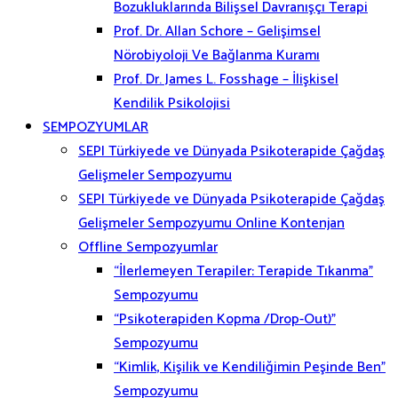
Bozukluklarında Bilişsel Davranışçı Terapi
Prof. Dr. Allan Schore – Gelişimsel
Nörobiyoloji Ve Bağlanma Kuramı
Prof. Dr. James L. Fosshage – İlişkisel
Kendilik Psikolojisi
SEMPOZYUMLAR
SEPI Türkiyede ve Dünyada Psikoterapide Çağdaş
Gelişmeler Sempozyumu
SEPI Türkiyede ve Dünyada Psikoterapide Çağdaş
Gelişmeler Sempozyumu Online Kontenjan
Offline Sempozyumlar
“İlerlemeyen Terapiler: Terapide Tıkanma”
Sempozyumu
“Psikoterapiden Kopma /Drop-Out)”
Sempozyumu
“Kimlik, Kişilik ve Kendiliğimin Peşinde Ben”
Sempozyumu