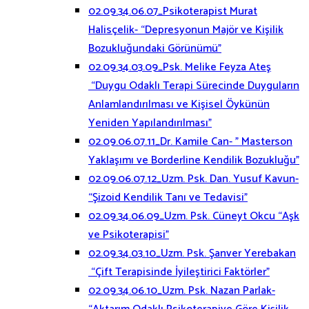
02.09.34.06.07_Psikoterapist Murat
Halisçelik- “Depresyonun Majör ve Kişilik
Bozukluğundaki Görünümü”
02.09.34.03.09_Psk. Melike Feyza Ateş
“Duygu Odaklı Terapi Sürecinde Duyguların
Anlamlandırılması ve Kişisel Öykünün
Yeniden Yapılandırılması”
02.09.06.07.11_Dr. Kamile Can- ” Masterson
Yaklaşımı ve Borderline Kendilik Bozukluğu”
02.09.06.07.12_Uzm. Psk. Dan. Yusuf Kavun-
“Şizoid Kendilik Tanı ve Tedavisi”
02.09.34.06.09_Uzm. Psk. Cüneyt Okcu “Aşk
ve Psikoterapisi”
02.09.34.03.10_Uzm. Psk. Şanver Yerebakan
“Çift Terapisinde İyileştirici Faktörler”
02.09.34.06.10_Uzm. Psk. Nazan Parlak-