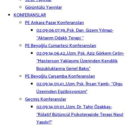
Görüntülü Yayınlar
KONFERANSLAR
PE Ankara Pazar Konferansları
02.09.06.07.39_Psk. Dan. Gizem Yılmaz-
“Aktarım Odaklı Terapi “
PE Beyoğlu Cumartesi Konferansları
02.09.34.06.42_Uzm. Psk. Aziz Görkem Çetin-
“Masterson Yaklaşımı Üzerinden Kendilik
Bozukluklarına Genel Bakış”
PE Beyoğlu Çarşamba Konferansları
02.09.34.03.41_Uzm. Psk. İhsan Yamlı- “Olgu
Üzerinden Egzibisyonizm”
Geçmiş Konferanslar
02.09.34.03.01_Uzm. Dr. Tahir Özakkaş-
“Rölatif Bütüncül Psikoterapide Terapi Nasıl
Yapılır?”