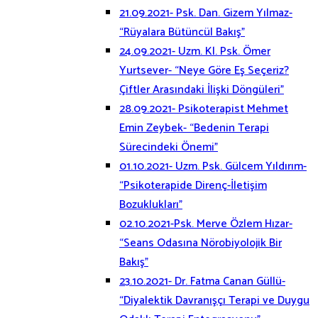
21.09.2021- Psk. Dan. Gizem Yılmaz-
“Rüyalara Bütüncül Bakış”
24.09.2021- Uzm. Kl. Psk. Ömer
Yurtsever- “Neye Göre Eş Seçeriz?
Çiftler Arasındaki İlişki Döngüleri”
28.09.2021- Psikoterapist Mehmet
Emin Zeybek- “Bedenin Terapi
Sürecindeki Önemi”
01.10.2021- Uzm. Psk. Gülcem Yıldırım-
“Psikoterapide Direnç-İletişim
Bozuklukları”
02.10.2021-Psk. Merve Özlem Hızar-
“Seans Odasına Nörobiyolojik Bir
Bakış”
23.10.2021- Dr. Fatma Canan Güllü-
“Diyalektik Davranışçı Terapi ve Duygu