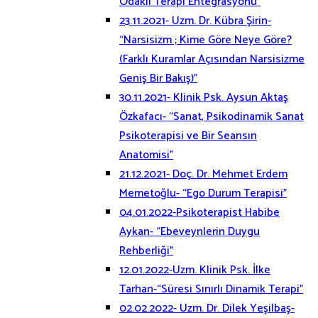
Odaklı Terapi Entegrasyonu”
23.11.2021- Uzm. Dr. Kübra Şirin-
“Narsisizm ; Kime Göre Neye Göre?
(Farklı Kuramlar Açısından Narsisizme
Geniş Bir Bakış)”
30.11.2021- Klinik Psk. Aysun Aktaş
Özkafacı- “Sanat, Psikodinamik Sanat
Psikoterapisi ve Bir Seansın
Anatomisi”
21.12.2021- Doç. Dr. Mehmet Erdem
Memetoğlu- “Ego Durum Terapisi”
04.01.2022-Psikoterapist Habibe
Aykan- “Ebeveynlerin Duygu
Rehberliği”
12.01.2022-Uzm. Klinik Psk. İlke
Tarhan-“Süresi Sınırlı Dinamik Terapi”
02.02.2022- Uzm. Dr. Dilek Yeşilbaş-