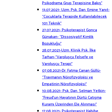
Psikodrama Grup Terapisine Bakış”
13.07.2021- Uzm. Psk. Dan. Emine Yanıt-
“Çocuklarla Terapide Kullanılabilecek
101 Teknik”
27.07.2021- Psikoterapist Gonca
Günakan- “Dissosiyatif Kimlik
Bozukluğu”
28.07.2021-Uzm. Klinik Psk. İlke
Tarhan-“Varoluşçu Felsefe ve
Varoluşçu Terapi”
07.08.2021-Dr. Fatma Canan Güllü-
“Travmanın Nörofizyolojisi ve
Empatinin Nörofizyolojisi”
10.08.2021- Psk. Dan. Selman Yetkin-
“Freud’un Hayatının Dürtü Çatışma
Kuramı Üzerinden Ele Alınması”
17.08.2021- Psikoterapist Habibe