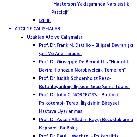
“Masterson Yaklaşımında Narsisistik
Patoloji”
İZMİR
ATÖLYE ÇALIŞMALARI
Uzaktan Atölye Çalışmaları
Prof. Dr. Frank M. Dattilio – Bilişsel Davranışçı
Çift Ve Aile Terapisi
Prof. Dr. Giuseppe De Benedittis “Hipnotik
Beyin: Hipnozun Nörobiyolojik Temelleri”
Prof. Dr. Judith Schoenholtz Read-
Bütünleştirilmiş İlişkisel Grup Şema Teorisi
Prof. Dr. John C. NORCROSS – Bütüncül
Psikoterapi- Terapi İlişkisinin Bireysel
Hastaya Uyarlanması
Prof. Dr. Assen Alladin- Kaygı Bozukluklarına
Kapsamlı Bir Bakış
Prof. Dr. Paul L. Wachtel – Psikanalitik,