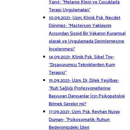
Yanıt- “Melanie Klein ve Çocuklarla
Terapi Uygulamaları”
10.09.2021- Uzm. Klinik Psk. Necdet
Dönmez- “Masterson Yaklaşımı
Açısından Şizoid Bir Vakanın Kuramsal
olarak ve Uygulamada Derinlemesine
İncelenmesi”
14.09.2021- Klinik Psk. Sibel Toy-
“Dışavurumcu Tekniklerden Kum
Terapisi”
15.09.2021- Uzm. Dr. Dilek Yeşilbaş-
“Ruh Sağlığı Profesyonellerine
Başvuran Danışanlar İçin Psikopatoloji
Bilmek Gerekir mi?
17.09.2021- Uzm. Psk. Reyhan Nuray
Duman- “Psikosomatik: Ruhun
Bedenimizdeki İzleri