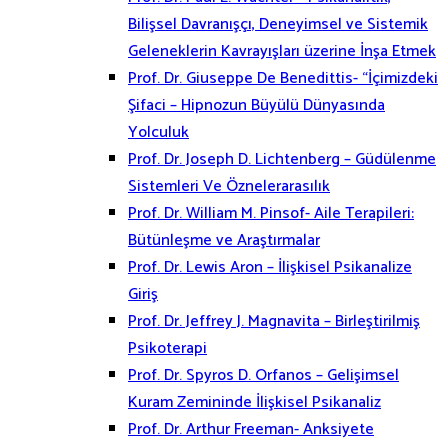
Bilişsel Davranışçı, Deneyimsel ve Sistemik
Geleneklerin Kavrayışları üzerine İnşa Etmek
Prof. Dr. Giuseppe De Benedittis- “İçimizdeki
Şifaci – Hipnozun Büyülü Dünyasında
Yolculuk
Prof. Dr. Joseph D. Lichtenberg – Güdülenme
Sistemleri Ve Öznelerarasılık
Prof. Dr. William M. Pinsof- Aile Terapileri:
Bütünleşme ve Araştırmalar
Prof. Dr. Lewis Aron – İlişkisel Psikanalize
Giriş
Prof. Dr. Jeffrey J. Magnavita – Birleştirilmiş
Psikoterapi
Prof. Dr. Spyros D. Orfanos – Gelişimsel
Kuram Zemininde İlişkisel Psikanaliz
Prof. Dr. Arthur Freeman- Anksiyete