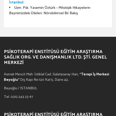
İstanbul:
Uzm. Psk. Yasemin Öztürk – Mitolojik Hikayelerin
Beynimizdeki Etkileri: Nörobilimsel Bir Bakış
PSIKOTERAPI ENSTITÜSÜ EĞITIM ARAŞTIRMA
SAĞLIK ORG. VE DANIŞMANLIK LTD. ŞTI. GENEL
MERKEZI
Asmalı Mescit Mah. İstiklal Cad. Galatasaray Han,
“Terapi İş Merkezi
Beyoğlu”
Dış Kapı No:120 Kat:5, Daire:42,
Beyoğlu / ISTANBUL
Tel: 0212 243 23 97
PSIKOTERAPI ENSTITÜSÜ EĞITIM ARAŞTIRMA