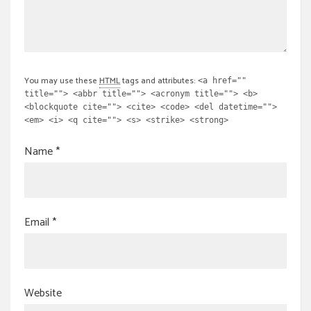
You may use these
HTML
tags and attributes:
<a href=""
title=""> <abbr title=""> <acronym title=""> <b>
<blockquote cite=""> <cite> <code> <del datetime="">
<em> <i> <q cite=""> <s> <strike> <strong>
Name
*
Email
*
Website