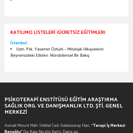
KATILIMCI LISTELERI (ÜCRETSIZ EĞITIMLER)
İstanbul:
Uzm. Psk. Yasemin Öztürk – Mitolojik Hikayelerin
Beynimizdeki Etkileri: Nörobilimsel Bir Bakış
PSIKOTERAPI ENSTITÜSÜ EĞITIM ARAŞTIRMA
SAĞLIK ORG. VE DANIŞMANLIK LTD. ŞTI. GENEL
MERKEZI
Asmalı Mescit Mah. İstiklal Cad. Galatasaray Han,
“Terapi İş Merkezi
Beyoğlu”
Dış Kapı No:120 Kat:5, Daire:42,