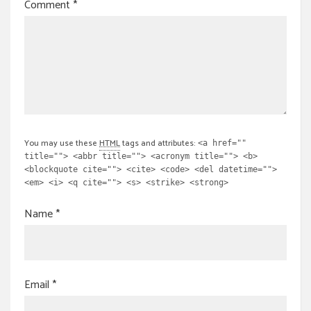
Comment
*
You may use these
HTML
tags and attributes:
<a href=""
title=""> <abbr title=""> <acronym title=""> <b>
<blockquote cite=""> <cite> <code> <del datetime="">
<em> <i> <q cite=""> <s> <strike> <strong>
Name
*
Email
*