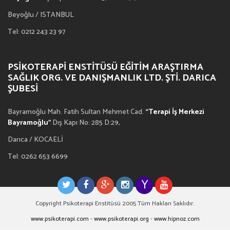
Beyoğlu / ISTANBUL
Tel: 0212 243 23 97
PSIKOTERAPI ENSTITÜSÜ EĞITIM ARAŞTIRMA
SAĞLIK ORG. VE DANIŞMANLIK LTD. ŞTI. DARICA
ŞUBESI
Bayramoğlu Mah. Fatih Sultan Mehmet Cad.
“Terapi İş Merkezi
Bayramoğlu”
Dış Kapı No: 285 D:29,
Darıca / KOCAELİ
Tel: 0262 653 6699
Copyright Psikoterapi Enstitüsü 2005 Tüm Hakları Saklıdır.
www.psikoterapi.com
-
www.psikoterapi.org
-
www.hipnoz.com