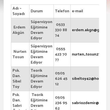
Adı –
Durum
Telefon
e-mail
Soyadı
Süpervizyon
0533
Erdem
Eğitimine
330 88
erdem.akgn@gmail.
Akgün
Devam
74
Ediyor
Süpervizyon
0555
Nurten
Eğitimine
423 70
nurten_tosun27@hot
Tosun
Devam
77
Ediyor
Psk.
Teorik
0505
Dan.
Eğitimine
626 45
sibeltoy42@hotmail
Sibel
Devam
12
Toy
Ediyor
Psk.
Teorik
0505
Dan.
Eğitimine
236 95
sabriozdemir@windo
Sabri
Devam
62