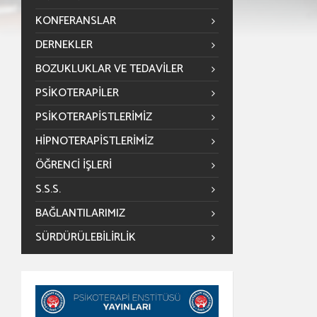
KONFERANSLAR
DERNEKLER
BOZUKLUKLAR VE TEDAVILER
PSIKOTERAPILER
PSIKOTERAPISTLERIMIZ
HIPNOTERAPISTLERIMIZ
ÖĞRENCİ İŞLERİ
S.S.S.
BAĞLANTILARIMIZ
SÜRDÜRÜLEBILIRLIK