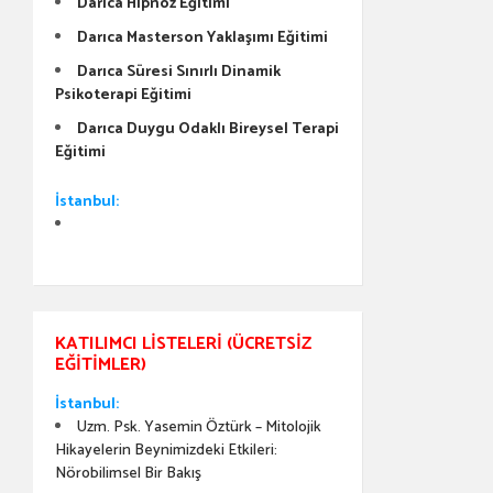
Darıca Hipnoz Eğitimi
Darıca Masterson Yaklaşımı Eğitimi
Darıca Süresi Sınırlı Dinamik
Psikoterapi Eğitimi
Darıca Duygu Odaklı Bireysel Terapi
Eğitimi
İstanbul:
KATILIMCI LISTELERI (ÜCRETSIZ
EĞITIMLER)
İstanbul:
Uzm. Psk. Yasemin Öztürk – Mitolojik
Hikayelerin Beynimizdeki Etkileri:
Nörobilimsel Bir Bakış