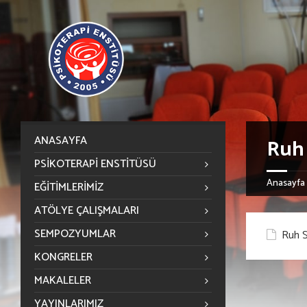
ANASAYFA
Ruh 
PSIKOTERAPI ENSTITÜSÜ
Anasayfa
EĞITIMLERIMIZ
ATÖLYE ÇALIŞMALARI
SEMPOZYUMLAR
Ruh S
KONGRELER
MAKALELER
YAYINLARIMIZ