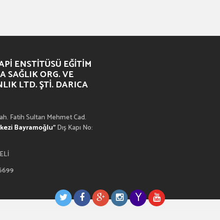
PI ENSTITÜSÜ EĞITIM
A SAĞLIK ORG. VE
IK LTD. ŞTI. DARICA
h. Fatih Sultan Mehmet Cad.
rkezi Bayramoğlu”
Dış Kapı No:
ELİ
 6699