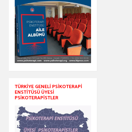
TÜRKIYE GENELI PSIKOTERAPI
ENSTITÜSÜ ÜYESI
PSIKOTERAPISTLER