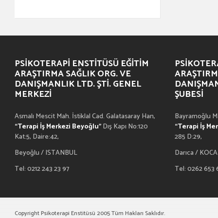
PSIKOTERAPI ENSTITÜSÜ EĞITIM
PSIKOTERA
ARAŞTIRMA SAĞLIK ORG. VE
ARAŞTIRM
DANIŞMANLIK LTD. ŞTI. GENEL
DANIŞMANL
MERKEZI
ŞUBESI
Asmalı Mescit Mah. İstiklal Cad. Galatasaray Han,
Bayramoğlu Ma
“Terapi İş Merkezi Beyoğlu”
Dış Kapı No:120
“Terapi İş Me
Kat:5, Daire:42,
285 D:29,
Beyoğlu / ISTANBUL
Darıca / KOCA
Tel: 0212 243 23 97
Tel: 0262 653
Copyright Psikoterapi Enstitüsü 2005 Tüm Hakları Saklıdır.