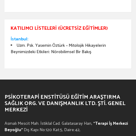
KATILIMCI LISTELERI (ÜCRETSIZ EĞITIMLER)
İstanbul:
Uzm. Psk. Yasemin Öztürk – Mitolojik Hikayelerin
Beynimizdeki Etkileri: Nörobilimsel Bir Bakış
PSIKOTERAPI ENSTITÜSÜ EĞITIM ARAŞTIRMA
SAĞLIK ORG. VE DANIŞMANLIK LTD. ŞTI. GENEL
MERKEZI
Asmalı Mescit Mah. İstiklal Cad. Galatasaray Han,
“Terapi İş Merkezi
Beyoğlu”
Dış Kapı No:120 Kat:5, Daire:42,