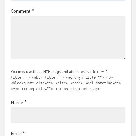
Comment
*
You may use these
HTML
tags and attributes:
<a href=""
title=""> <abbr title=""> <acronym title=""> <b>
<blockquote cite=""> <cite> <code> <del datetime="">
<em> <i> <q cite=""> <s> <strike> <strong>
Name
*
Email
*