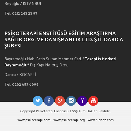
Beyoğlu / ISTANBUL
Tel: 0212 243 23 97
PSIKOTERAPI ENSTITÜSÜ EĞITIM ARAŞTIRMA
SAĞLIK ORG. VE DANIŞMANLIK LTD. ŞTI. DARICA
ŞUBESI
Bayramoğlu Mah. Fatih Sultan Mehmet Cad.
“Terapi İş Merkezi
Bayramoğlu”
Dış Kapı No: 285 D:29,
Darıca / KOCAELİ
Tel: 0262 653 6699
Copyright Psikoterapi Enstitüsü 2005 Tüm Hakları Saklıdır.
www.psikoterapi.com
-
www.psikoterapi.org
-
www.hipnoz.com