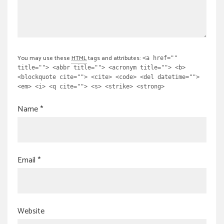
You may use these
HTML
tags and attributes:
<a href=""
title=""> <abbr title=""> <acronym title=""> <b>
<blockquote cite=""> <cite> <code> <del datetime="">
<em> <i> <q cite=""> <s> <strike> <strong>
Name
*
Email
*
Website