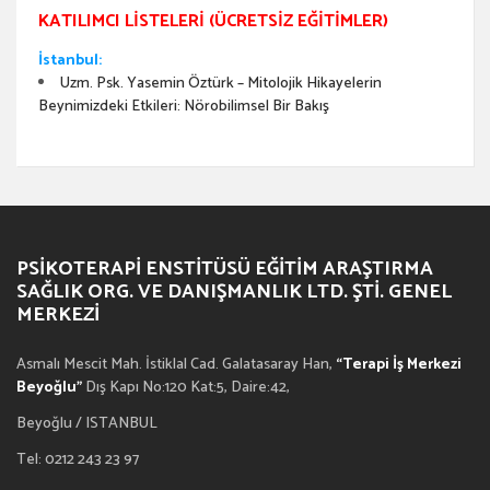
KATILIMCI LISTELERI (ÜCRETSIZ EĞITIMLER)
İstanbul:
Uzm. Psk. Yasemin Öztürk – Mitolojik Hikayelerin
Beynimizdeki Etkileri: Nörobilimsel Bir Bakış
PSIKOTERAPI ENSTITÜSÜ EĞITIM ARAŞTIRMA
SAĞLIK ORG. VE DANIŞMANLIK LTD. ŞTI. GENEL
MERKEZI
Asmalı Mescit Mah. İstiklal Cad. Galatasaray Han,
“Terapi İş Merkezi
Beyoğlu”
Dış Kapı No:120 Kat:5, Daire:42,
Beyoğlu / ISTANBUL
Tel: 0212 243 23 97