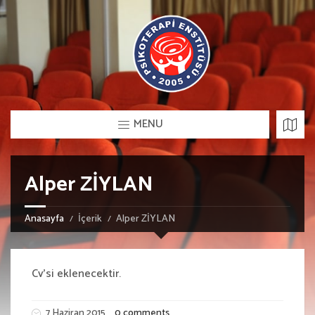
MENU
Alper ZİYLAN
Anasayfa
İçerik
Alper ZİYLAN
Cv’si eklenecektir.
7 Haziran 2015
0 comments