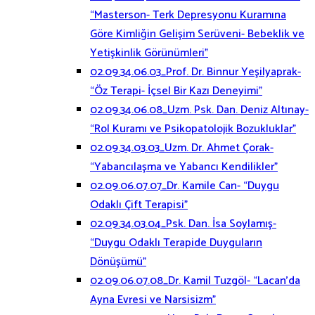
“Masterson- Terk Depresyonu Kuramına
Göre Kimliğin Gelişim Serüveni- Bebeklik ve
Yetişkinlik Görünümleri”
02.09.34.06.03_Prof. Dr. Binnur Yeşilyaprak-
“Öz Terapi- İçsel Bir Kazı Deneyimi”
02.09.34.06.08_Uzm. Psk. Dan. Deniz Altınay-
“Rol Kuramı ve Psikopatolojik Bozukluklar”
02.09.34.03.03_Uzm. Dr. Ahmet Çorak-
“Yabancılaşma ve Yabancı Kendilikler”
02.09.06.07.07_Dr. Kamile Can- “Duygu
Odaklı Çift Terapisi”
02.09.34.03.04_Psk. Dan. İsa Soylamış-
“Duygu Odaklı Terapide Duyguların
Dönüşümü”
02.09.06.07.08_Dr. Kamil Tuzgöl- “Lacan’da
Ayna Evresi ve Narsisizm”