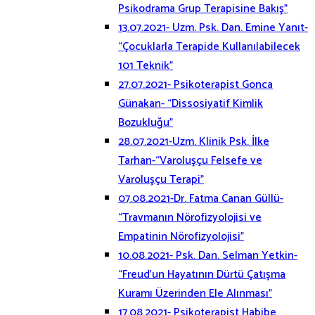
Psikodrama Grup Terapisine Bakış”
13.07.2021- Uzm. Psk. Dan. Emine Yanıt-
“Çocuklarla Terapide Kullanılabilecek
101 Teknik”
27.07.2021- Psikoterapist Gonca
Günakan- “Dissosiyatif Kimlik
Bozukluğu”
28.07.2021-Uzm. Klinik Psk. İlke
Tarhan-“Varoluşçu Felsefe ve
Varoluşçu Terapi”
07.08.2021-Dr. Fatma Canan Güllü-
“Travmanın Nörofizyolojisi ve
Empatinin Nörofizyolojisi”
10.08.2021- Psk. Dan. Selman Yetkin-
“Freud’un Hayatının Dürtü Çatışma
Kuramı Üzerinden Ele Alınması”
17.08.2021- Psikoterapist Habibe