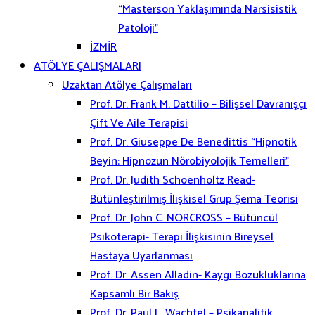
“Masterson Yaklaşımında Narsisistik
Patoloji”
İZMİR
ATÖLYE ÇALIŞMALARI
Uzaktan Atölye Çalışmaları
Prof. Dr. Frank M. Dattilio – Bilişsel Davranışçı
Çift Ve Aile Terapisi
Prof. Dr. Giuseppe De Benedittis “Hipnotik
Beyin: Hipnozun Nörobiyolojik Temelleri”
Prof. Dr. Judith Schoenholtz Read-
Bütünleştirilmiş İlişkisel Grup Şema Teorisi
Prof. Dr. John C. NORCROSS – Bütüncül
Psikoterapi- Terapi İlişkisinin Bireysel
Hastaya Uyarlanması
Prof. Dr. Assen Alladin- Kaygı Bozukluklarına
Kapsamlı Bir Bakış
Prof. Dr. Paul L. Wachtel – Psikanalitik,