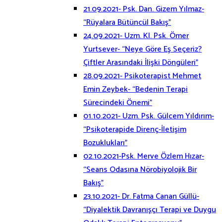
21.09.2021- Psk. Dan. Gizem Yılmaz-
“Rüyalara Bütüncül Bakış”
24.09.2021- Uzm. Kl. Psk. Ömer
Yurtsever- “Neye Göre Eş Seçeriz?
Çiftler Arasındaki İlişki Döngüleri”
28.09.2021- Psikoterapist Mehmet
Emin Zeybek- “Bedenin Terapi
Sürecindeki Önemi”
01.10.2021- Uzm. Psk. Gülcem Yıldırım-
“Psikoterapide Direnç-İletişim
Bozuklukları”
02.10.2021-Psk. Merve Özlem Hızar-
“Seans Odasına Nörobiyolojik Bir
Bakış”
23.10.2021- Dr. Fatma Canan Güllü-
“Diyalektik Davranışçı Terapi ve Duygu