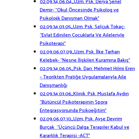
02.09.34.06.04_Uzm. Psk. Derya Şenel
Demir- “Okul Öncesinde Psikolog ve
Psikolojik Danışman Olmak”
02.09.34.03.05_Uzm. Psk. Selçuk Tokaç-
“Evlat Edinilen Çocuklarla Ve Aileleriyle
Psikoterapi”
02.09.06.07.09_Uzm. Psk. İlke Tarhan
Kelebek- “Nesne İlişkileri Kuramına Bakış”
02.09.34.06.05_Psk. Dan. Mehmet Hilmi Eren
– Teorikten Pratiğe Uygulamalarıyla Aile
Danışmanlığı
02.09.34.03.06_Klinik. Psk. Mustafa Aydın
“Bütüncül Psikoterapinin Spora
Entegrasyonunda Psikoeğitim”
02.09.06.07.10_Uzm. Psk. Ayşe Devrim
Burçak “Üçüncü Dalga Terapiler Kabul ve
Kararlılık Terapisi -ACT”