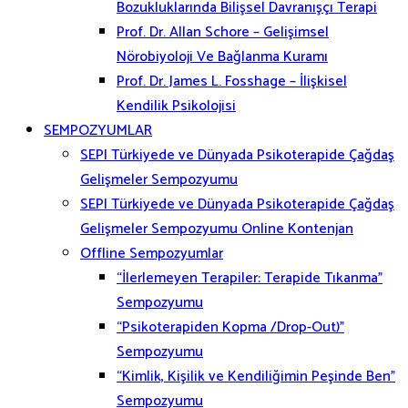
Bozukluklarında Bilişsel Davranışçı Terapi
Prof. Dr. Allan Schore – Gelişimsel
Nörobiyoloji Ve Bağlanma Kuramı
Prof. Dr. James L. Fosshage – İlişkisel
Kendilik Psikolojisi
SEMPOZYUMLAR
SEPI Türkiyede ve Dünyada Psikoterapide Çağdaş
Gelişmeler Sempozyumu
SEPI Türkiyede ve Dünyada Psikoterapide Çağdaş
Gelişmeler Sempozyumu Online Kontenjan
Offline Sempozyumlar
“İlerlemeyen Terapiler: Terapide Tıkanma”
Sempozyumu
“Psikoterapiden Kopma /Drop-Out)”
Sempozyumu
“Kimlik, Kişilik ve Kendiliğimin Peşinde Ben”
Sempozyumu