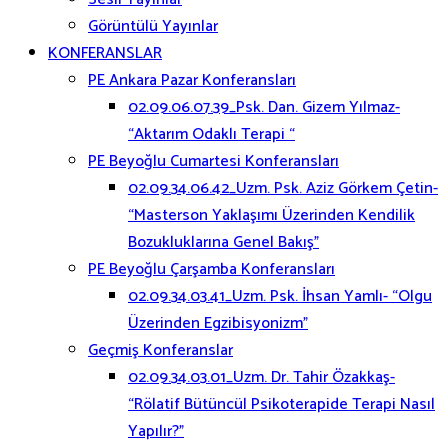
Görüntülü Yayınlar
KONFERANSLAR
PE Ankara Pazar Konferansları
02.09.06.07.39_Psk. Dan. Gizem Yılmaz-
“Aktarım Odaklı Terapi “
PE Beyoğlu Cumartesi Konferansları
02.09.34.06.42_Uzm. Psk. Aziz Görkem Çetin-
“Masterson Yaklaşımı Üzerinden Kendilik
Bozukluklarına Genel Bakış”
PE Beyoğlu Çarşamba Konferansları
02.09.34.03.41_Uzm. Psk. İhsan Yamlı- “Olgu
Üzerinden Egzibisyonizm”
Geçmiş Konferanslar
02.09.34.03.01_Uzm. Dr. Tahir Özakkaş-
“Rölatif Bütüncül Psikoterapide Terapi Nasıl
Yapılır?”