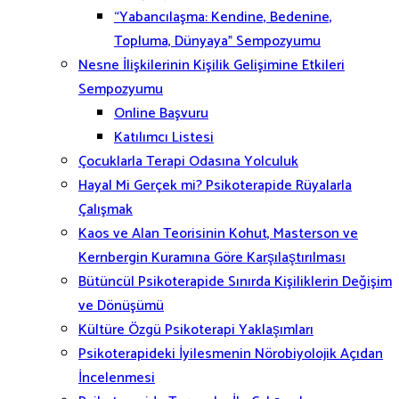
“Yabancılaşma: Kendine, Bedenine,
Topluma, Dünyaya” Sempozyumu
Nesne İlişkilerinin Kişilik Gelişimine Etkileri
Sempozyumu
Online Başvuru
Katılımcı Listesi
Çocuklarla Terapi Odasına Yolculuk
Hayal Mi Gerçek mi? Psikoterapide Rüyalarla
Çalışmak
Kaos ve Alan Teorisinin Kohut, Masterson ve
Kernbergin Kuramına Göre Karşılaştırılması
Bütüncül Psikoterapide Sınırda Kişiliklerin Değişim
ve Dönüşümü
Kültüre Özgü Psikoterapi Yaklaşımları
Psikoterapideki İyilesmenin Nörobiyolojik Açıdan
İncelenmesi