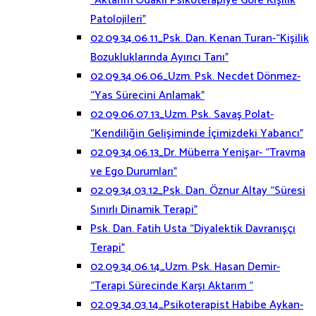
“Aktarım Odaklı Psikoterapiye Göre Kişilik
Patolojileri”
02.09.34.06.11_Psk. Dan. Kenan Turan-“Kişilik
Bozukluklarında Ayırıcı Tanı”
02.09.34.06.06_Uzm. Psk. Necdet Dönmez-
“Yas Sürecini Anlamak”
02.09.06.07.13_Uzm. Psk. Savaş Polat-
“Kendiliğin Gelişiminde İçimizdeki Yabancı”
02.09.34.06.13_Dr. Müberra Yenişar- “Travma
ve Ego Durumları”
02.09.34.03.12_Psk. Dan. Öznur Altay “Süresi
Sınırlı Dinamik Terapi”
Psk. Dan. Fatih Usta “Diyalektik Davranışçı
Terapi”
02.09.34.06.14_Uzm. Psk. Hasan Demir-
“Terapi Sürecinde Karşı Aktarım “
02.09.34.03.14_Psikoterapist Habibe Aykan-