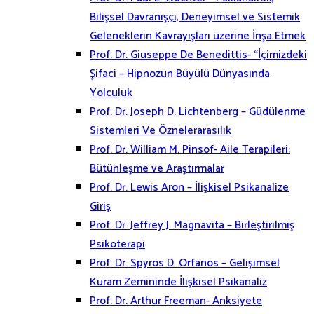
Bilişsel Davranışçı, Deneyimsel ve Sistemik
Geleneklerin Kavrayışları üzerine İnşa Etmek
Prof. Dr. Giuseppe De Benedittis- “İçimizdeki
Şifaci – Hipnozun Büyülü Dünyasında
Yolculuk
Prof. Dr. Joseph D. Lichtenberg – Güdülenme
Sistemleri Ve Öznelerarasılık
Prof. Dr. William M. Pinsof- Aile Terapileri:
Bütünleşme ve Araştırmalar
Prof. Dr. Lewis Aron – İlişkisel Psikanalize
Giriş
Prof. Dr. Jeffrey J. Magnavita – Birleştirilmiş
Psikoterapi
Prof. Dr. Spyros D. Orfanos – Gelişimsel
Kuram Zemininde İlişkisel Psikanaliz
Prof. Dr. Arthur Freeman- Anksiyete