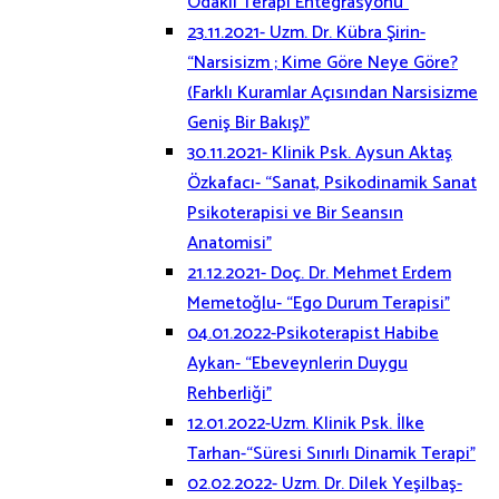
Odaklı Terapi Entegrasyonu”
23.11.2021- Uzm. Dr. Kübra Şirin-
“Narsisizm ; Kime Göre Neye Göre?
(Farklı Kuramlar Açısından Narsisizme
Geniş Bir Bakış)”
30.11.2021- Klinik Psk. Aysun Aktaş
Özkafacı- “Sanat, Psikodinamik Sanat
Psikoterapisi ve Bir Seansın
Anatomisi”
21.12.2021- Doç. Dr. Mehmet Erdem
Memetoğlu- “Ego Durum Terapisi”
04.01.2022-Psikoterapist Habibe
Aykan- “Ebeveynlerin Duygu
Rehberliği”
12.01.2022-Uzm. Klinik Psk. İlke
Tarhan-“Süresi Sınırlı Dinamik Terapi”
02.02.2022- Uzm. Dr. Dilek Yeşilbaş-