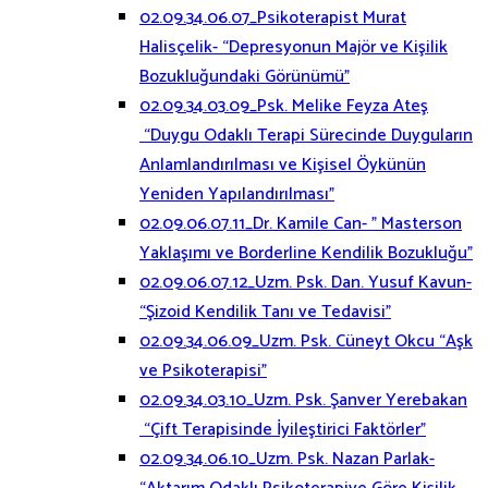
02.09.34.06.07_Psikoterapist Murat
Halisçelik- “Depresyonun Majör ve Kişilik
Bozukluğundaki Görünümü”
02.09.34.03.09_Psk. Melike Feyza Ateş
“Duygu Odaklı Terapi Sürecinde Duyguların
Anlamlandırılması ve Kişisel Öykünün
Yeniden Yapılandırılması”
02.09.06.07.11_Dr. Kamile Can- ” Masterson
Yaklaşımı ve Borderline Kendilik Bozukluğu”
02.09.06.07.12_Uzm. Psk. Dan. Yusuf Kavun-
“Şizoid Kendilik Tanı ve Tedavisi”
02.09.34.06.09_Uzm. Psk. Cüneyt Okcu “Aşk
ve Psikoterapisi”
02.09.34.03.10_Uzm. Psk. Şanver Yerebakan
“Çift Terapisinde İyileştirici Faktörler”
02.09.34.06.10_Uzm. Psk. Nazan Parlak-