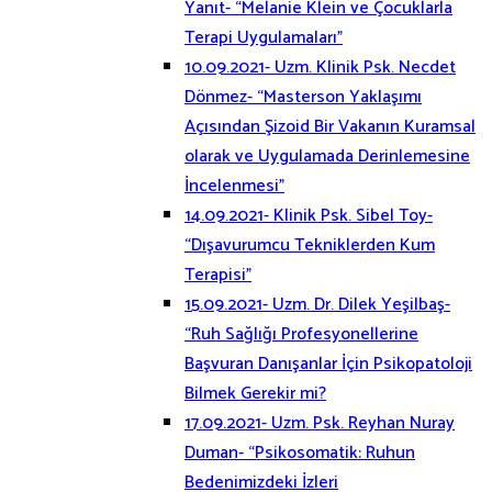
Yanıt- “Melanie Klein ve Çocuklarla
Terapi Uygulamaları”
10.09.2021- Uzm. Klinik Psk. Necdet
Dönmez- “Masterson Yaklaşımı
Açısından Şizoid Bir Vakanın Kuramsal
olarak ve Uygulamada Derinlemesine
İncelenmesi”
14.09.2021- Klinik Psk. Sibel Toy-
“Dışavurumcu Tekniklerden Kum
Terapisi”
15.09.2021- Uzm. Dr. Dilek Yeşilbaş-
“Ruh Sağlığı Profesyonellerine
Başvuran Danışanlar İçin Psikopatoloji
Bilmek Gerekir mi?
17.09.2021- Uzm. Psk. Reyhan Nuray
Duman- “Psikosomatik: Ruhun
Bedenimizdeki İzleri