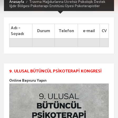
Anasayfa
Travma Mağdurlarına Ücretsiz Psikolojik Destek
Iğdır Bölgesi Psikoterapi Enstitüsü Üyesi Psikoterapistler
Adı –
Durum
Telefon
e-mail
CV
Soyadı
9. ULUSAL BÜTÜNCÜL PSIKOTERAPI KONGRESI
Online Başvuru Yapın