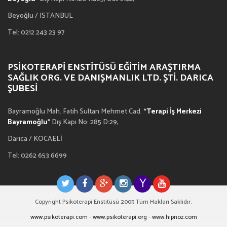
Beyoğlu / ISTANBUL
Tel: 0212 243 23 97
PSIKOTERAPI ENSTITÜSÜ EĞITIM ARAŞTIRMA
SAĞLIK ORG. VE DANIŞMANLIK LTD. ŞTI. DARICA
ŞUBESI
Bayramoğlu Mah. Fatih Sultan Mehmet Cad.
“Terapi İş Merkezi
Bayramoğlu”
Dış Kapı No: 285 D:29,
Darıca / KOCAELİ
Tel: 0262 653 6699
Copyright Psikoterapi Enstitüsü 2005 Tüm Hakları Saklıdır.
www.psikoterapi.com
-
www.psikoterapi.org
-
www.hipnoz.com