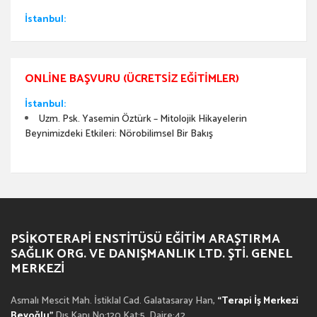
İstanbul:
ONLINE BAŞVURU (ÜCRETSIZ EĞITIMLER)
İstanbul:
Uzm. Psk. Yasemin Öztürk – Mitolojik Hikayelerin
Beynimizdeki Etkileri: Nörobilimsel Bir Bakış
PSIKOTERAPI ENSTITÜSÜ EĞITIM ARAŞTIRMA
SAĞLIK ORG. VE DANIŞMANLIK LTD. ŞTI. GENEL
MERKEZI
Asmalı Mescit Mah. İstiklal Cad. Galatasaray Han,
“Terapi İş Merkezi
Beyoğlu”
Dış Kapı No:120 Kat:5, Daire:42,