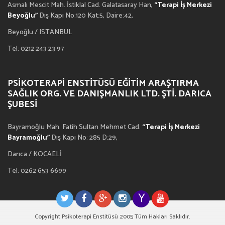
Asmalı Mescit Mah. İstiklal Cad. Galatasaray Han,
“Terapi İş Merkezi
Beyoğlu”
Dış Kapı No:120 Kat:5, Daire:42,
Beyoğlu / ISTANBUL
Tel: 0212 243 23 97
PSIKOTERAPI ENSTITÜSÜ EĞITIM ARAŞTIRMA
SAĞLIK ORG. VE DANIŞMANLIK LTD. ŞTI. DARICA
ŞUBESI
Bayramoğlu Mah. Fatih Sultan Mehmet Cad.
“Terapi İş Merkezi
Bayramoğlu”
Dış Kapı No: 285 D:29,
Darıca / KOCAELİ
Tel: 0262 653 6699
Copyright Psikoterapi Enstitüsü 2005 Tüm Hakları Saklıdır.