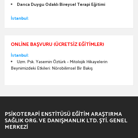
Darıca Duygu Odaklı Bireysel Terapi Eğitimi
İstanbul:
ONLINE BAŞVURU (ÜCRETSIZ EĞITIMLER)
İstanbul:
Uzm. Psk. Yasemin Öztürk – Mitolojik Hikayelerin
Beynimizdeki Etkileri: Nörobilimsel Bir Bakış
PSIKOTERAPI ENSTITÜSÜ EĞITIM ARAŞTIRMA
SAĞLIK ORG. VE DANIŞMANLIK LTD. ŞTI. GENEL
MERKEZI