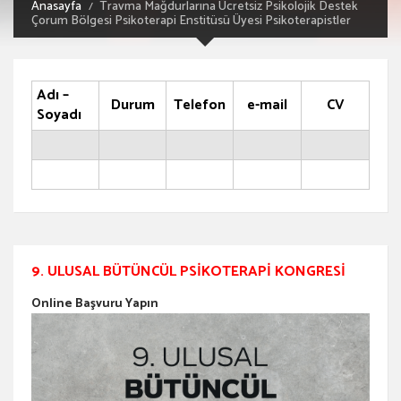
Anasayfa
Travma Mağdurlarına Ücretsiz Psikolojik Destek
Çorum Bölgesi Psikoterapi Enstitüsü Üyesi Psikoterapistler
Adı –
Durum
Telefon
e-mail
CV
Soyadı
9. ULUSAL BÜTÜNCÜL PSIKOTERAPI KONGRESI
Online Başvuru Yapın