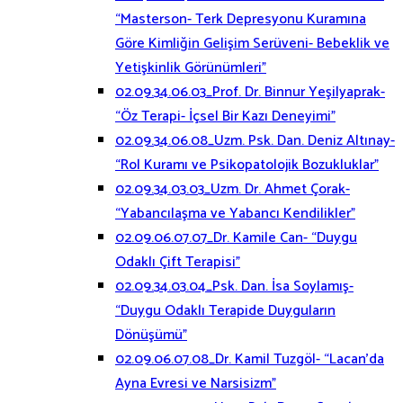
“Masterson- Terk Depresyonu Kuramına
Göre Kimliğin Gelişim Serüveni- Bebeklik ve
Yetişkinlik Görünümleri”
02.09.34.06.03_Prof. Dr. Binnur Yeşilyaprak-
“Öz Terapi- İçsel Bir Kazı Deneyimi”
02.09.34.06.08_Uzm. Psk. Dan. Deniz Altınay-
“Rol Kuramı ve Psikopatolojik Bozukluklar”
02.09.34.03.03_Uzm. Dr. Ahmet Çorak-
“Yabancılaşma ve Yabancı Kendilikler”
02.09.06.07.07_Dr. Kamile Can- “Duygu
Odaklı Çift Terapisi”
02.09.34.03.04_Psk. Dan. İsa Soylamış-
“Duygu Odaklı Terapide Duyguların
Dönüşümü”
02.09.06.07.08_Dr. Kamil Tuzgöl- “Lacan’da
Ayna Evresi ve Narsisizm”