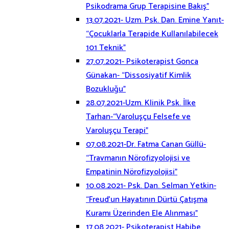
Psikodrama Grup Terapisine Bakış”
13.07.2021- Uzm. Psk. Dan. Emine Yanıt-
“Çocuklarla Terapide Kullanılabilecek
101 Teknik”
27.07.2021- Psikoterapist Gonca
Günakan- “Dissosiyatif Kimlik
Bozukluğu”
28.07.2021-Uzm. Klinik Psk. İlke
Tarhan-“Varoluşçu Felsefe ve
Varoluşçu Terapi”
07.08.2021-Dr. Fatma Canan Güllü-
“Travmanın Nörofizyolojisi ve
Empatinin Nörofizyolojisi”
10.08.2021- Psk. Dan. Selman Yetkin-
“Freud’un Hayatının Dürtü Çatışma
Kuramı Üzerinden Ele Alınması”
17.08.2021- Psikoterapist Habibe