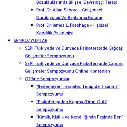
Bozukluklarında Bilişsel Davranışçı Terapi
Prof. Dr. Allan Schore – Gelişimsel
Nörobiyoloji Ve Bağlanma Kuramı
Prof. Dr. James L. Fosshage – İlişkisel
Kendilik Psikolojisi
SEMPOZYUMLAR
SEPI Türkiyede ve Dünyada Psikoterapide Çağdaş
Gelişmeler Sempozyumu
SEPI Türkiyede ve Dünyada Psikoterapide Çağdaş
Gelişmeler Sempozyumu Online Kontenjan
Offline Sempozyumlar
“İlerlemeyen Terapiler: Terapide Tıkanma”
Sempozyumu
“Psikoterapiden Kopma /Drop-Out)”
Sempozyumu
“Kimlik, Kişilik ve Kendiliğimin Peşinde Ben”
Sempozyumu