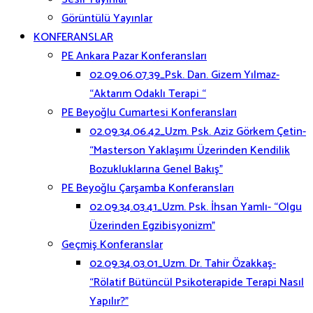
Görüntülü Yayınlar
KONFERANSLAR
PE Ankara Pazar Konferansları
02.09.06.07.39_Psk. Dan. Gizem Yılmaz-
“Aktarım Odaklı Terapi “
PE Beyoğlu Cumartesi Konferansları
02.09.34.06.42_Uzm. Psk. Aziz Görkem Çetin-
“Masterson Yaklaşımı Üzerinden Kendilik
Bozukluklarına Genel Bakış”
PE Beyoğlu Çarşamba Konferansları
02.09.34.03.41_Uzm. Psk. İhsan Yamlı- “Olgu
Üzerinden Egzibisyonizm”
Geçmiş Konferanslar
02.09.34.03.01_Uzm. Dr. Tahir Özakkaş-
“Rölatif Bütüncül Psikoterapide Terapi Nasıl
Yapılır?”