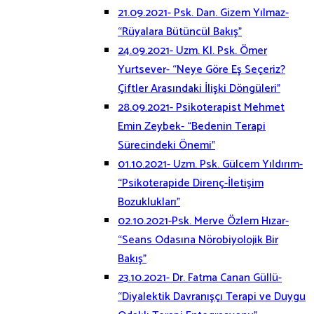
21.09.2021- Psk. Dan. Gizem Yılmaz-
“Rüyalara Bütüncül Bakış”
24.09.2021- Uzm. Kl. Psk. Ömer
Yurtsever- “Neye Göre Eş Seçeriz?
Çiftler Arasındaki İlişki Döngüleri”
28.09.2021- Psikoterapist Mehmet
Emin Zeybek- “Bedenin Terapi
Sürecindeki Önemi”
01.10.2021- Uzm. Psk. Gülcem Yıldırım-
“Psikoterapide Direnç-İletişim
Bozuklukları”
02.10.2021-Psk. Merve Özlem Hızar-
“Seans Odasına Nörobiyolojik Bir
Bakış”
23.10.2021- Dr. Fatma Canan Güllü-
“Diyalektik Davranışçı Terapi ve Duygu