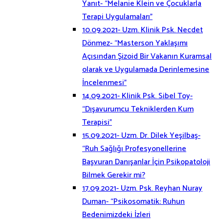
Yanıt- “Melanie Klein ve Çocuklarla
Terapi Uygulamaları”
10.09.2021- Uzm. Klinik Psk. Necdet
Dönmez- “Masterson Yaklaşımı
Açısından Şizoid Bir Vakanın Kuramsal
olarak ve Uygulamada Derinlemesine
İncelenmesi”
14.09.2021- Klinik Psk. Sibel Toy-
“Dışavurumcu Tekniklerden Kum
Terapisi”
15.09.2021- Uzm. Dr. Dilek Yeşilbaş-
“Ruh Sağlığı Profesyonellerine
Başvuran Danışanlar İçin Psikopatoloji
Bilmek Gerekir mi?
17.09.2021- Uzm. Psk. Reyhan Nuray
Duman- “Psikosomatik: Ruhun
Bedenimizdeki İzleri