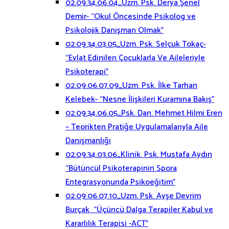
02.09.34.06.04_Uzm. Psk. Derya Şenel
Demir- “Okul Öncesinde Psikolog ve
Psikolojik Danışman Olmak”
02.09.34.03.05_Uzm. Psk. Selçuk Tokaç-
“Evlat Edinilen Çocuklarla Ve Aileleriyle
Psikoterapi”
02.09.06.07.09_Uzm. Psk. İlke Tarhan
Kelebek- “Nesne İlişkileri Kuramına Bakış”
02.09.34.06.05_Psk. Dan. Mehmet Hilmi Eren
– Teorikten Pratiğe Uygulamalarıyla Aile
Danışmanlığı
02.09.34.03.06_Klinik. Psk. Mustafa Aydın
“Bütüncül Psikoterapinin Spora
Entegrasyonunda Psikoeğitim”
02.09.06.07.10_Uzm. Psk. Ayşe Devrim
Burçak “Üçüncü Dalga Terapiler Kabul ve
Kararlılık Terapisi -ACT”