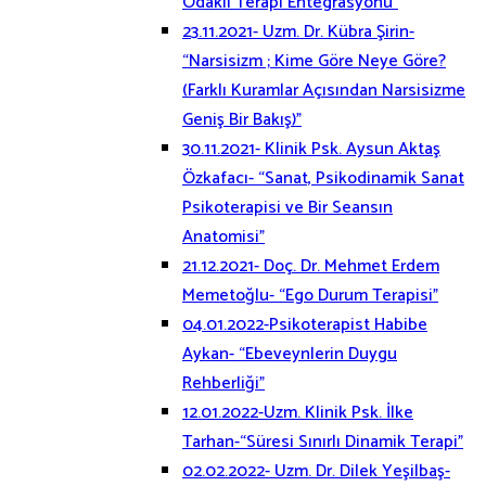
Odaklı Terapi Entegrasyonu”
23.11.2021- Uzm. Dr. Kübra Şirin-
“Narsisizm ; Kime Göre Neye Göre?
(Farklı Kuramlar Açısından Narsisizme
Geniş Bir Bakış)”
30.11.2021- Klinik Psk. Aysun Aktaş
Özkafacı- “Sanat, Psikodinamik Sanat
Psikoterapisi ve Bir Seansın
Anatomisi”
21.12.2021- Doç. Dr. Mehmet Erdem
Memetoğlu- “Ego Durum Terapisi”
04.01.2022-Psikoterapist Habibe
Aykan- “Ebeveynlerin Duygu
Rehberliği”
12.01.2022-Uzm. Klinik Psk. İlke
Tarhan-“Süresi Sınırlı Dinamik Terapi”
02.02.2022- Uzm. Dr. Dilek Yeşilbaş-