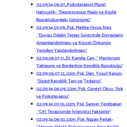
02.09.34.06.07_Psikoterapist Murat
Halisçelik- “Depresyonun Majör ve Kişilik
Bozukluğundaki Görünümü”
02.09.34.03.09_Psk. Melike Feyza Ateş
“Duygu Odaklı Terapi Sürecinde Duyguların
Anlamlandırılması ve Kişisel Öykünün
Yeniden Yapılandırılması”
02.09.06.07.11_Dr. Kamile Can- ” Masterson
Yaklaşımı ve Borderline Kendilik Bozukluğu”
02.09.06.07.12_Uzm. Psk. Dan. Yusuf Kavun-
“Şizoid Kendilik Tanı ve Tedavisi”
02.09.34.06.09_Uzm. Psk. Cüneyt Okcu “Aşk
ve Psikoterapisi”
02.09.34.03.10_Uzm. Psk. Şanver Yerebakan
“Çift Terapisinde İyileştirici Faktörler”
02.09.34.06.10_Uzm. Psk. Nazan Parlak-