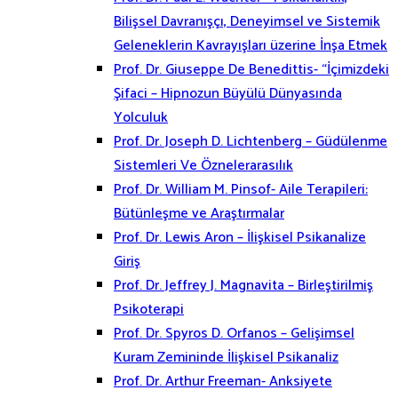
Bilişsel Davranışçı, Deneyimsel ve Sistemik
Geleneklerin Kavrayışları üzerine İnşa Etmek
Prof. Dr. Giuseppe De Benedittis- “İçimizdeki
Şifaci – Hipnozun Büyülü Dünyasında
Yolculuk
Prof. Dr. Joseph D. Lichtenberg – Güdülenme
Sistemleri Ve Öznelerarasılık
Prof. Dr. William M. Pinsof- Aile Terapileri:
Bütünleşme ve Araştırmalar
Prof. Dr. Lewis Aron – İlişkisel Psikanalize
Giriş
Prof. Dr. Jeffrey J. Magnavita – Birleştirilmiş
Psikoterapi
Prof. Dr. Spyros D. Orfanos – Gelişimsel
Kuram Zemininde İlişkisel Psikanaliz
Prof. Dr. Arthur Freeman- Anksiyete