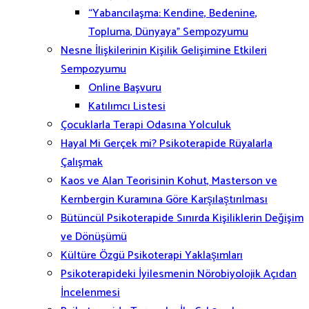
“Yabancılaşma: Kendine, Bedenine,
Topluma, Dünyaya” Sempozyumu
Nesne İlişkilerinin Kişilik Gelişimine Etkileri
Sempozyumu
Online Başvuru
Katılımcı Listesi
Çocuklarla Terapi Odasına Yolculuk
Hayal Mi Gerçek mi? Psikoterapide Rüyalarla
Çalışmak
Kaos ve Alan Teorisinin Kohut, Masterson ve
Kernbergin Kuramına Göre Karşılaştırılması
Bütüncül Psikoterapide Sınırda Kişiliklerin Değişim
ve Dönüşümü
Kültüre Özgü Psikoterapi Yaklaşımları
Psikoterapideki İyilesmenin Nörobiyolojik Açıdan
İncelenmesi