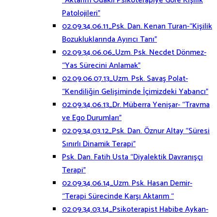
“Aktarım Odaklı Psikoterapiye Göre Kişilik
Patolojileri”
02.09.34.06.11_Psk. Dan. Kenan Turan-“Kişilik
Bozukluklarında Ayırıcı Tanı”
02.09.34.06.06_Uzm. Psk. Necdet Dönmez-
“Yas Sürecini Anlamak”
02.09.06.07.13_Uzm. Psk. Savaş Polat-
“Kendiliğin Gelişiminde İçimizdeki Yabancı”
02.09.34.06.13_Dr. Müberra Yenişar- “Travma
ve Ego Durumları”
02.09.34.03.12_Psk. Dan. Öznur Altay “Süresi
Sınırlı Dinamik Terapi”
Psk. Dan. Fatih Usta “Diyalektik Davranışçı
Terapi”
02.09.34.06.14_Uzm. Psk. Hasan Demir-
“Terapi Sürecinde Karşı Aktarım “
02.09.34.03.14_Psikoterapist Habibe Aykan-