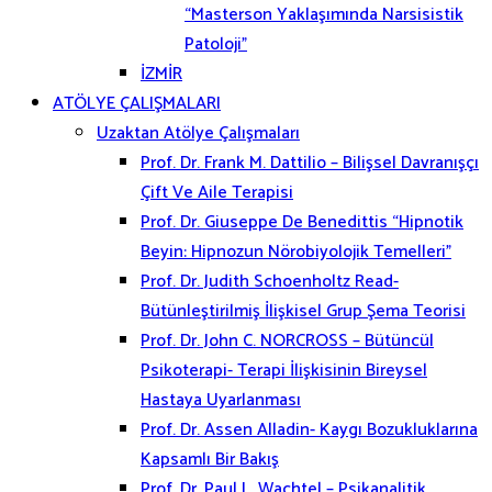
“Masterson Yaklaşımında Narsisistik
Patoloji”
İZMİR
ATÖLYE ÇALIŞMALARI
Uzaktan Atölye Çalışmaları
Prof. Dr. Frank M. Dattilio – Bilişsel Davranışçı
Çift Ve Aile Terapisi
Prof. Dr. Giuseppe De Benedittis “Hipnotik
Beyin: Hipnozun Nörobiyolojik Temelleri”
Prof. Dr. Judith Schoenholtz Read-
Bütünleştirilmiş İlişkisel Grup Şema Teorisi
Prof. Dr. John C. NORCROSS – Bütüncül
Psikoterapi- Terapi İlişkisinin Bireysel
Hastaya Uyarlanması
Prof. Dr. Assen Alladin- Kaygı Bozukluklarına
Kapsamlı Bir Bakış
Prof. Dr. Paul L. Wachtel – Psikanalitik,