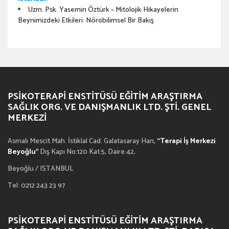
Uzm. Psk. Yasemin Öztürk – Mitolojik Hikayelerin
Beynimizdeki Etkileri: Nörobilimsel Bir Bakış
PSIKOTERAPI ENSTITÜSÜ EĞITIM ARAŞTIRMA
SAĞLIK ORG. VE DANIŞMANLIK LTD. ŞTI. GENEL
MERKEZI
Asmalı Mescit Mah. İstiklal Cad. Galatasaray Han,
“Terapi İş Merkezi
Beyoğlu”
Dış Kapı No:120 Kat:5, Daire:42,
Beyoğlu / ISTANBUL
Tel: 0212 243 23 97
PSIKOTERAPI ENSTITÜSÜ EĞITIM ARAŞTIRMA