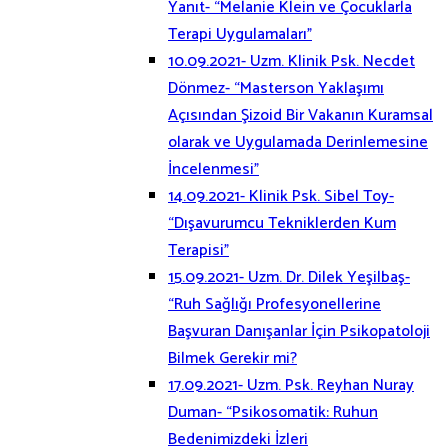
Yanıt- “Melanie Klein ve Çocuklarla
Terapi Uygulamaları”
10.09.2021- Uzm. Klinik Psk. Necdet
Dönmez- “Masterson Yaklaşımı
Açısından Şizoid Bir Vakanın Kuramsal
olarak ve Uygulamada Derinlemesine
İncelenmesi”
14.09.2021- Klinik Psk. Sibel Toy-
“Dışavurumcu Tekniklerden Kum
Terapisi”
15.09.2021- Uzm. Dr. Dilek Yeşilbaş-
“Ruh Sağlığı Profesyonellerine
Başvuran Danışanlar İçin Psikopatoloji
Bilmek Gerekir mi?
17.09.2021- Uzm. Psk. Reyhan Nuray
Duman- “Psikosomatik: Ruhun
Bedenimizdeki İzleri