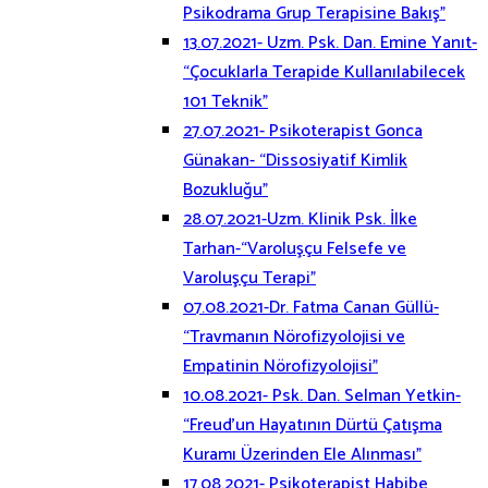
Psikodrama Grup Terapisine Bakış”
13.07.2021- Uzm. Psk. Dan. Emine Yanıt-
“Çocuklarla Terapide Kullanılabilecek
101 Teknik”
27.07.2021- Psikoterapist Gonca
Günakan- “Dissosiyatif Kimlik
Bozukluğu”
28.07.2021-Uzm. Klinik Psk. İlke
Tarhan-“Varoluşçu Felsefe ve
Varoluşçu Terapi”
07.08.2021-Dr. Fatma Canan Güllü-
“Travmanın Nörofizyolojisi ve
Empatinin Nörofizyolojisi”
10.08.2021- Psk. Dan. Selman Yetkin-
“Freud’un Hayatının Dürtü Çatışma
Kuramı Üzerinden Ele Alınması”
17.08.2021- Psikoterapist Habibe