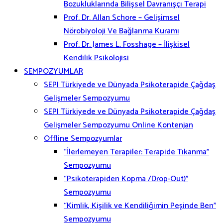
Bozukluklarında Bilişsel Davranışçı Terapi
Prof. Dr. Allan Schore – Gelişimsel
Nörobiyoloji Ve Bağlanma Kuramı
Prof. Dr. James L. Fosshage – İlişkisel
Kendilik Psikolojisi
SEMPOZYUMLAR
SEPI Türkiyede ve Dünyada Psikoterapide Çağdaş
Gelişmeler Sempozyumu
SEPI Türkiyede ve Dünyada Psikoterapide Çağdaş
Gelişmeler Sempozyumu Online Kontenjan
Offline Sempozyumlar
“İlerlemeyen Terapiler: Terapide Tıkanma”
Sempozyumu
“Psikoterapiden Kopma /Drop-Out)”
Sempozyumu
“Kimlik, Kişilik ve Kendiliğimin Peşinde Ben”
Sempozyumu