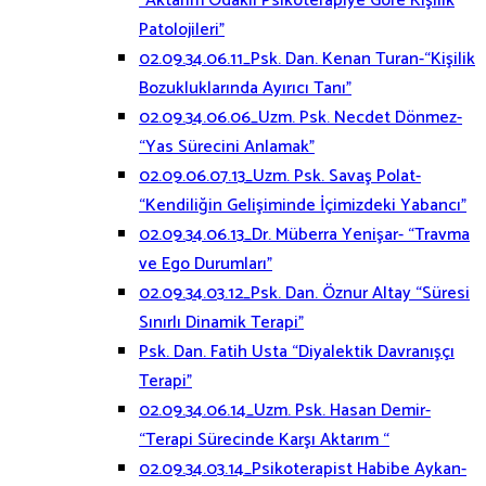
“Aktarım Odaklı Psikoterapiye Göre Kişilik
Patolojileri”
02.09.34.06.11_Psk. Dan. Kenan Turan-“Kişilik
Bozukluklarında Ayırıcı Tanı”
02.09.34.06.06_Uzm. Psk. Necdet Dönmez-
“Yas Sürecini Anlamak”
02.09.06.07.13_Uzm. Psk. Savaş Polat-
“Kendiliğin Gelişiminde İçimizdeki Yabancı”
02.09.34.06.13_Dr. Müberra Yenişar- “Travma
ve Ego Durumları”
02.09.34.03.12_Psk. Dan. Öznur Altay “Süresi
Sınırlı Dinamik Terapi”
Psk. Dan. Fatih Usta “Diyalektik Davranışçı
Terapi”
02.09.34.06.14_Uzm. Psk. Hasan Demir-
“Terapi Sürecinde Karşı Aktarım “
02.09.34.03.14_Psikoterapist Habibe Aykan-