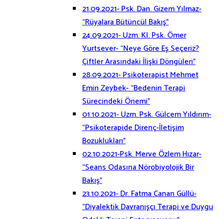
21.09.2021- Psk. Dan. Gizem Yılmaz-
“Rüyalara Bütüncül Bakış”
24.09.2021- Uzm. Kl. Psk. Ömer
Yurtsever- “Neye Göre Eş Seçeriz?
Çiftler Arasındaki İlişki Döngüleri”
28.09.2021- Psikoterapist Mehmet
Emin Zeybek- “Bedenin Terapi
Sürecindeki Önemi”
01.10.2021- Uzm. Psk. Gülcem Yıldırım-
“Psikoterapide Direnç-İletişim
Bozuklukları”
02.10.2021-Psk. Merve Özlem Hızar-
“Seans Odasına Nörobiyolojik Bir
Bakış”
23.10.2021- Dr. Fatma Canan Güllü-
“Diyalektik Davranışçı Terapi ve Duygu