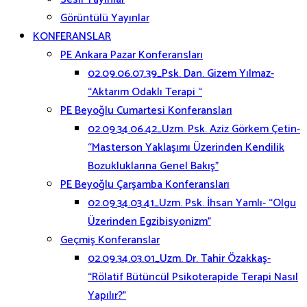
Görüntülü Yayınlar
KONFERANSLAR
PE Ankara Pazar Konferansları
02.09.06.07.39_Psk. Dan. Gizem Yılmaz-
“Aktarım Odaklı Terapi “
PE Beyoğlu Cumartesi Konferansları
02.09.34.06.42_Uzm. Psk. Aziz Görkem Çetin-
“Masterson Yaklaşımı Üzerinden Kendilik
Bozukluklarına Genel Bakış”
PE Beyoğlu Çarşamba Konferansları
02.09.34.03.41_Uzm. Psk. İhsan Yamlı- “Olgu
Üzerinden Egzibisyonizm”
Geçmiş Konferanslar
02.09.34.03.01_Uzm. Dr. Tahir Özakkaş-
“Rölatif Bütüncül Psikoterapide Terapi Nasıl
Yapılır?”