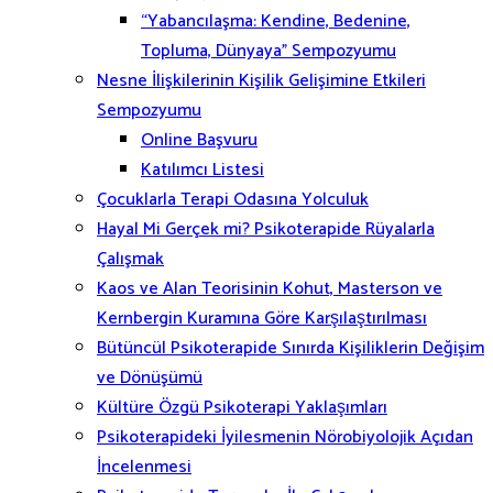
“Yabancılaşma: Kendine, Bedenine,
Topluma, Dünyaya” Sempozyumu
Nesne İlişkilerinin Kişilik Gelişimine Etkileri
Sempozyumu
Online Başvuru
Katılımcı Listesi
Çocuklarla Terapi Odasına Yolculuk
Hayal Mi Gerçek mi? Psikoterapide Rüyalarla
Çalışmak
Kaos ve Alan Teorisinin Kohut, Masterson ve
Kernbergin Kuramına Göre Karşılaştırılması
Bütüncül Psikoterapide Sınırda Kişiliklerin Değişim
ve Dönüşümü
Kültüre Özgü Psikoterapi Yaklaşımları
Psikoterapideki İyilesmenin Nörobiyolojik Açıdan
İncelenmesi