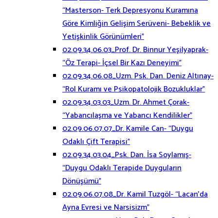
“Masterson- Terk Depresyonu Kuramına
Göre Kimliğin Gelişim Serüveni- Bebeklik ve
Yetişkinlik Görünümleri”
02.09.34.06.03_Prof. Dr. Binnur Yeşilyaprak-
“Öz Terapi- İçsel Bir Kazı Deneyimi”
02.09.34.06.08_Uzm. Psk. Dan. Deniz Altınay-
“Rol Kuramı ve Psikopatolojik Bozukluklar”
02.09.34.03.03_Uzm. Dr. Ahmet Çorak-
“Yabancılaşma ve Yabancı Kendilikler”
02.09.06.07.07_Dr. Kamile Can- “Duygu
Odaklı Çift Terapisi”
02.09.34.03.04_Psk. Dan. İsa Soylamış-
“Duygu Odaklı Terapide Duyguların
Dönüşümü”
02.09.06.07.08_Dr. Kamil Tuzgöl- “Lacan’da
Ayna Evresi ve Narsisizm”