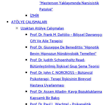
“Masterson Yaklaşımında Narsisistik
Patoloji”
İZMİR
ATÖLYE ÇALIŞMALARI
Uzaktan Atölye Çalışmaları
Prof. Dr. Frank M. Dattilio – Bilişsel Davranışçı
Çift Ve Aile Terapisi
Prof. Dr. Giuseppe De Benedittis “Hipnotik
Beyin: Hipnozun Nörobiyolojik Temelleri”
Prof. Dr. Judith Schoenholtz Read-
Bütünleştirilmiş İlişkisel Grup Şema Teorisi
Prof. Dr. John C. NORCROSS – Bütüncül
Psikoterapi- Terapi İlişkisinin Bireysel
Hastaya Uyarlanması
Prof. Dr. Assen Alladin- Kaygı Bozukluklarına
Kapsamlı Bir Bakış
Prof. Dr. Paul L. Wachtel – Psikanalitik,