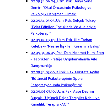
02.09.34.06.04_Uzm. Psk. Derya Şenel
Demir- “Okul Öncesinde Psikolog ve
Psikolojik Danışman Olmak”
02.09.34.03.05_Uzm. Psk. Selçuk Tokaç-
“Evlat Edinilen Çocuklarla Ve Aileleriyle
Psikoterapi”
02.09.06.07.09_Uzm. Psk. İlke Tarhan
Kelebek- “Nesne İlişkileri Kuramına Bakış”
02.09.34.06.05_Psk. Dan. Mehmet Hilmi Eren
– Teorikten Pratiğe Uygulamalarıyla Aile
Danışmanlığı
02.09.34.03.06_Klinik. Psk. Mustafa Aydın
“Bütüncül Psikoterapinin Spora
Entegrasyonunda Psikoeğitim”
02.09.06.07.10_Uzm. Psk. Ayşe Devrim
Burçak “Üçüncü Dalga Terapiler Kabul ve
Kararlılık Terapisi -ACT”