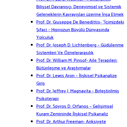
Bilişsel Davranışçı, Deneyimsel ve Sistemik
Geleneklerin Kavrayışları üzerine İnşa Etmek
Prof. Dr. Giuseppe De Benedittis- “İçimizdeki
Şifaci – Hipnozun Büyülü Dünyasında
Yolculuk
Prof. Dr. Joseph D. Lichtenberg – Güdülenme
Sistemleri Ve Öznelerarasılık
Prof. Dr. William M. Pinsof- Aile Terapileri:
Bütünleşme ve Araştırmalar
Prof. Dr. Lewis Aron – İlişkisel Psikanalize
Giriş
Prof. Dr. Jeffrey J. Magnavita – Birleştirilmiş
Psikoterapi
Prof. Dr. Spyros D. Orfanos – Gelişimsel
Kuram Zemininde İlişkisel Psikanaliz
Prof. Dr. Arthur Freeman- Anksiyete