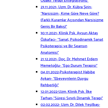
Odaklı Terapi Entegrasyonu”
23.11.2021- Uzm. Dr. Kübra Şirin-
“Narsisizm ; Kime Göre Neye Göre?
(Farklı Kuramlar Açısından Narsisizme
Geniş Bir Bakış)”
30.11.2021- Klinik Psk. Aysun Aktaş
Özkafacı- “Sanat, Psikodinamik Sanat
Psikoterapisi ve Bir Seansın
Anatomisi”
21.12.2021- Doç. Dr. Mehmet Erdem
Memetoğlu- “Ego Durum Terapisi”
04.01.2022-Psikoterapist Habibe
Aykan- “Ebeveynlerin Duygu
Rehberliği”
12.01.2022-Uzm. Klinik Psk. İlke
Tarhan-“Süresi Sınırlı Dinamik Terapi”
02.02.2022- Uzm. Dr. Dilek Yeşilbaş-