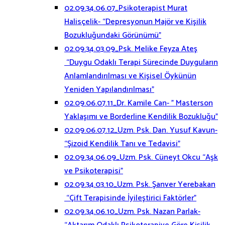
02.09.34.06.07_Psikoterapist Murat
Halisçelik- “Depresyonun Majör ve Kişilik
Bozukluğundaki Görünümü”
02.09.34.03.09_Psk. Melike Feyza Ateş
“Duygu Odaklı Terapi Sürecinde Duyguların
Anlamlandırılması ve Kişisel Öykünün
Yeniden Yapılandırılması”
02.09.06.07.11_Dr. Kamile Can- ” Masterson
Yaklaşımı ve Borderline Kendilik Bozukluğu”
02.09.06.07.12_Uzm. Psk. Dan. Yusuf Kavun-
“Şizoid Kendilik Tanı ve Tedavisi”
02.09.34.06.09_Uzm. Psk. Cüneyt Okcu “Aşk
ve Psikoterapisi”
02.09.34.03.10_Uzm. Psk. Şanver Yerebakan
“Çift Terapisinde İyileştirici Faktörler”
02.09.34.06.10_Uzm. Psk. Nazan Parlak-