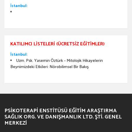
İstanbul:
KATILIMCI LISTELERI (ÜCRETSIZ EĞITIMLER)
İstanbul:
Uzm. Psk. Yasemin Öztürk – Mitolojik Hikayelerin
Beynimizdeki Etkileri: Nörobilimsel Bir Bakış
PSIKOTERAPI ENSTITÜSÜ EĞITIM ARAŞTIRMA
SAĞLIK ORG. VE DANIŞMANLIK LTD. ŞTI. GENEL
MERKEZI