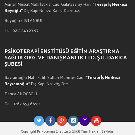
Asmalı Mescit Mah. İstiklal Cad. Galatasaray Han,
“Terapi İş Merkezi
Beyoğlu”
Dış Kapı No:120 Kat:5, Daire:42,
Beyoğlu / ISTANBUL
Tel: 0212 243 23 97
PSIKOTERAPI ENSTITÜSÜ EĞITIM ARAŞTIRMA
SAĞLIK ORG. VE DANIŞMANLIK LTD. ŞTI. DARICA
ŞUBESI
Bayramoğlu Mah. Fatih Sultan Mehmet Cad.
“Terapi İş Merkezi
Bayramoğlu”
Dış Kapı No: 285 D:29,
Darıca / KOCAELİ
Tel: 0262 653 6699
Copyright Psikoterapi Enstitüsü 2005 Tüm Hakları Saklıdır.