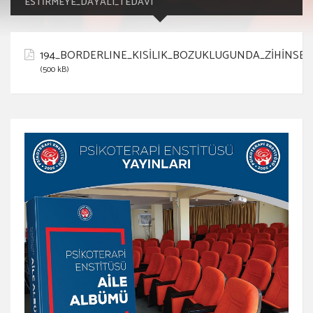
ESTİRMEYE_DAYALI_TEDAVI
194_BORDERLINE_KISİLIK_BOZUKLUGUNDA_ZİHİNSEL
(500 kB)