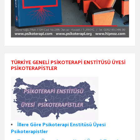
TÜRKIYE GENELI PSIKOTERAPI ENSTITÜSÜ ÜYESI
PSIKOTERAPISTLER
İllere Göre Psikoterapi Enstitüsü Üyesi
Psikoterapistler