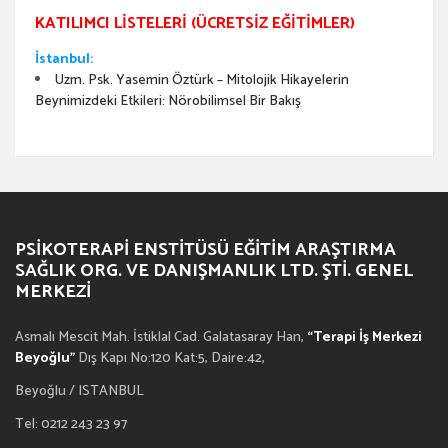
KATILIMCI LISTELERI (ÜCRETSIZ EĞITIMLER)
İstanbul:
Uzm. Psk. Yasemin Öztürk – Mitolojik Hikayelerin
Beynimizdeki Etkileri: Nörobilimsel Bir Bakış
PSIKOTERAPI ENSTITÜSÜ EĞITIM ARAŞTIRMA
SAĞLIK ORG. VE DANIŞMANLIK LTD. ŞTI. GENEL
MERKEZI
Asmalı Mescit Mah. İstiklal Cad. Galatasaray Han,
“Terapi İş Merkezi
Beyoğlu”
Dış Kapı No:120 Kat:5, Daire:42,
Beyoğlu / ISTANBUL
Tel: 0212 243 23 97