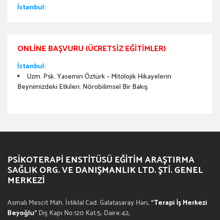
İstanbul:
ONLINE BAŞVURU (ÜCRETSIZ EĞITIMLER)
İstanbul:
Uzm. Psk. Yasemin Öztürk – Mitolojik Hikayelerin
Beynimizdeki Etkileri: Nörobilimsel Bir Bakış
PSIKOTERAPI ENSTITÜSÜ EĞITIM ARAŞTIRMA
SAĞLIK ORG. VE DANIŞMANLIK LTD. ŞTI. GENEL
MERKEZI
Asmalı Mescit Mah. İstiklal Cad. Galatasaray Han,
“Terapi İş Merkezi
Beyoğlu”
Dış Kapı No:120 Kat:5, Daire:42,