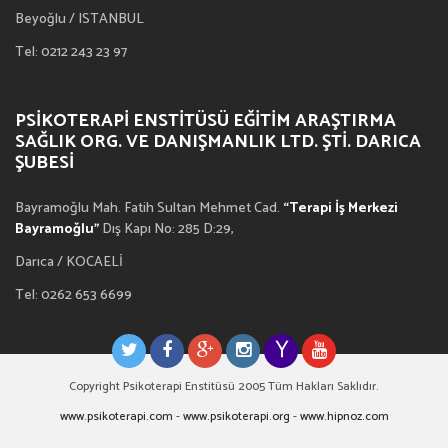
Beyoğlu / ISTANBUL
Tel: 0212 243 23 97
PSIKOTERAPI ENSTITÜSÜ EĞITIM ARAŞTIRMA
SAĞLIK ORG. VE DANIŞMANLIK LTD. ŞTI. DARICA
ŞUBESI
Bayramoğlu Mah. Fatih Sultan Mehmet Cad.
“Terapi İş Merkezi
Bayramoğlu”
Dış Kapı No: 285 D:29,
Darıca / KOCAELİ
Tel: 0262 653 6699
Copyright Psikoterapi Enstitüsü 2005 Tüm Hakları Saklıdır.
www.psikoterapi.com
-
www.psikoterapi.org
-
www.hipnoz.com