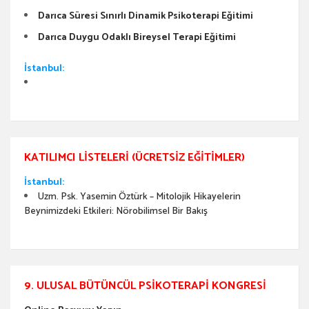
Darıca Süresi Sınırlı Dinamik Psikoterapi Eğitimi
Darıca Duygu Odaklı Bireysel Terapi Eğitimi
İstanbul:
KATILIMCI LISTELERI (ÜCRETSIZ EĞITIMLER)
İstanbul:
Uzm. Psk. Yasemin Öztürk – Mitolojik Hikayelerin
Beynimizdeki Etkileri: Nörobilimsel Bir Bakış
9. ULUSAL BÜTÜNCÜL PSIKOTERAPI KONGRESI