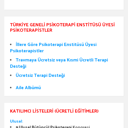
TÜRKIYE GENELI PSIKOTERAPI ENSTITÜSÜ ÜYESI
PSIKOTERAPISTLER
İllere Göre Psikoterapi Enstitüsü Üyesi
Psikoterapistler
Travmaya Ücretsiz veya Kısmi Ücretli Terapi
Desteği
Ücretsiz Terapi Desteği
Aile Albümü
KATILIMCI LISTELERI (ÜCRETLI EĞITIMLER)
Ulusal:
9 Ulusal Bütüncül Psikoterapi
Kongresi