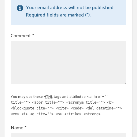
Your email address will not be published.
Required fields are marked (*).
Comment
*
You may use these
HTML
tags and attributes:
<a href=""
title=""> <abbr title=""> <acronym title=""> <b>
<blockquote cite=""> <cite> <code> <del datetime="">
<em> <i> <q cite=""> <s> <strike> <strong>
Name
*