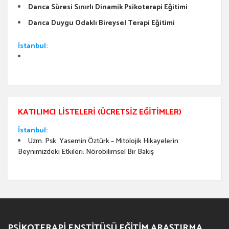
Darıca Süresi Sınırlı Dinamik Psikoterapi Eğitimi
Darıca Duygu Odaklı Bireysel Terapi Eğitimi
İstanbul:
KATILIMCI LISTELERI (ÜCRETSIZ EĞITIMLER)
İstanbul:
Uzm. Psk. Yasemin Öztürk – Mitolojik Hikayelerin
Beynimizdeki Etkileri: Nörobilimsel Bir Bakış
PSIKOTERAPI ENSTITÜSÜ EĞITIM ARAŞTIRMA