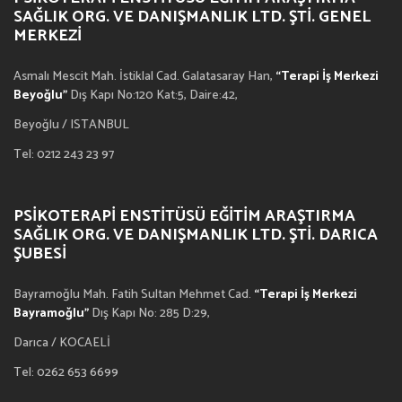
SAĞLIK ORG. VE DANIŞMANLIK LTD. ŞTI. GENEL
MERKEZI
Asmalı Mescit Mah. İstiklal Cad. Galatasaray Han,
“Terapi İş Merkezi
Beyoğlu”
Dış Kapı No:120 Kat:5, Daire:42,
Beyoğlu / ISTANBUL
Tel: 0212 243 23 97
PSIKOTERAPI ENSTITÜSÜ EĞITIM ARAŞTIRMA
SAĞLIK ORG. VE DANIŞMANLIK LTD. ŞTI. DARICA
ŞUBESI
Bayramoğlu Mah. Fatih Sultan Mehmet Cad.
“Terapi İş Merkezi
Bayramoğlu”
Dış Kapı No: 285 D:29,
Darıca / KOCAELİ
Tel: 0262 653 6699