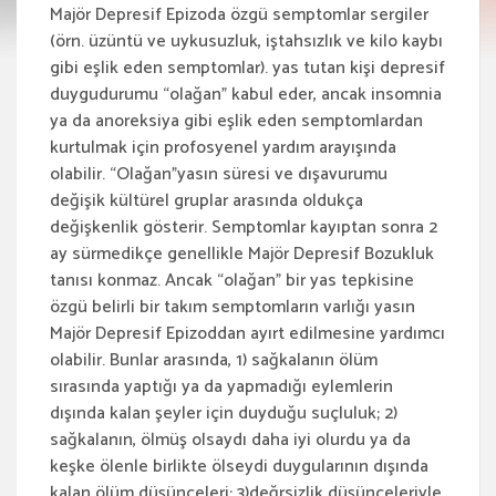
Majör Depresif Epizoda özgü semptomlar sergiler
(örn. üzüntü ve uykusuzluk, iştahsızlık ve kilo kaybı
gibi eşlik eden semptomlar). yas tutan kişi depresif
duygudurumu “olağan” kabul eder, ancak insomnia
ya da anoreksiya gibi eşlik eden semptomlardan
kurtulmak için profosyenel yardım arayışında
olabilir. “Olağan”yasın süresi ve dışavurumu
değişik kültürel gruplar arasında oldukça
değişkenlik gösterir. Semptomlar kayıptan sonra 2
ay sürmedikçe genellikle Majör Depresif Bozukluk
tanısı konmaz. Ancak “olağan” bir yas tepkisine
özgü belirli bir takım semptomların varlığı yasın
Majör Depresif Epizoddan ayırt edilmesine yardımcı
olabilir. Bunlar arasında, 1) sağkalanın ölüm
sırasında yaptığı ya da yapmadığı eylemlerin
dışında kalan şeyler için duyduğu suçluluk; 2)
sağkalanın, ölmüş olsaydı daha iyi olurdu ya da
keşke ölenle birlikte ölseydi duygularının dışında
kalan ölüm düşünceleri; 3)değrsizlik düşünceleriyle