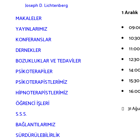
Joseph D. Lichtenberg
1 Aralık
MAKALELER
09:00
YAYINLARIMIZ
10:3
KONFERANSLAR
11:00
DERNEKLER
12:3
BOZUKLUKLAR VE TEDAVILER
14:00
PSIKOTERAPILER
15:3
PSIKOTERAPISTLERIMIZ
16:0
HIPNOTERAPISTLERIMIZ
ÖĞRENCİ İŞLERİ
31 Ağu
S.S.S.
BAĞLANTILARIMIZ
SÜRDÜRÜLEBILIRLIK