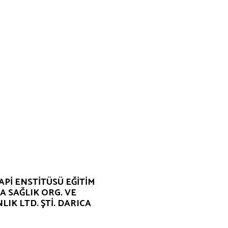
PI ENSTITÜSÜ EĞITIM
A SAĞLIK ORG. VE
IK LTD. ŞTI. DARICA