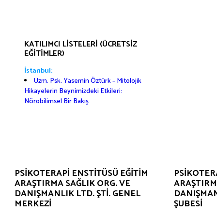
KATILIMCI LISTELERI (ÜCRETSIZ
EĞITIMLER)
İstanbul:
Uzm. Psk. Yasemin Öztürk – Mitolojik
Hikayelerin Beynimizdeki Etkileri:
Nörobilimsel Bir Bakış
PSIKOTERAPI ENSTITÜSÜ EĞITIM
PSIKOTERA
ARAŞTIRMA SAĞLIK ORG. VE
ARAŞTIRM
DANIŞMANLIK LTD. ŞTI. GENEL
DANIŞMANL
MERKEZI
ŞUBESI