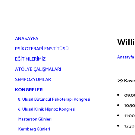
ANASAYFA
Will
PSIKOTERAPI ENSTITÜSÜ
Anasayfa
EĞITIMLERIMIZ
ATÖLYE ÇALIŞMALARI
SEMPOZYUMLAR
29 Kası
KONGRELER
09:0
8. Ulusal Bütüncül Psikoterapi Kongresi
10:3
6. Ulusal Klinik Hipnoz Kongresi
11:00
Masterson Günleri
12:3
Kernberg Günleri