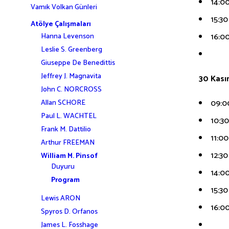
14:0
Vamık Volkan Günleri
15:3
Atölye Çalışmaları
16:00
Hanna Levenson
Leslie S. Greenberg
Giuseppe De Benedittis
Jeffrey J. Magnavita
30 Kası
John C. NORCROSS
09:0
Allan SCHORE
Paul L. WACHTEL
10:3
Frank M. Dattilio
11:00
Arthur FREEMAN
12:3
William M. Pinsof
Duyuru
14:0
Program
15:3
Lewis ARON
16:0
Spyros D. Orfanos
James L. Fosshage