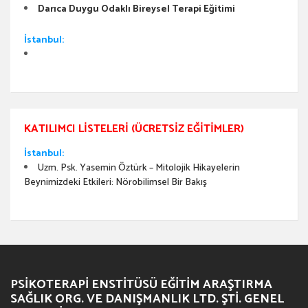
Darıca Duygu Odaklı Bireysel Terapi Eğitimi
İstanbul:
KATILIMCI LISTELERI (ÜCRETSIZ EĞITIMLER)
İstanbul:
Uzm. Psk. Yasemin Öztürk – Mitolojik Hikayelerin
Beynimizdeki Etkileri: Nörobilimsel Bir Bakış
PSIKOTERAPI ENSTITÜSÜ EĞITIM ARAŞTIRMA
SAĞLIK ORG. VE DANIŞMANLIK LTD. ŞTI. GENEL