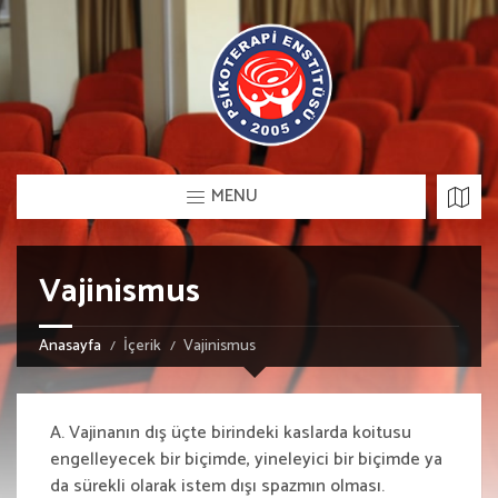
MENU
Vajinismus
Anasayfa
İçerik
Vajinismus
A. Vajinanın dış üçte birindeki kaslarda koitusu
engelleyecek bir biçimde, yineleyici bir biçimde ya
da sürekli olarak istem dışı spazmın olması.