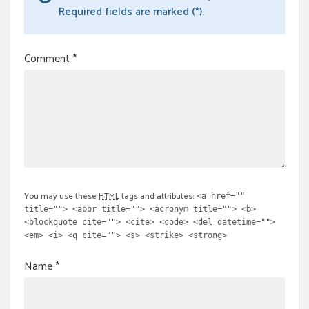
Required fields are marked (*).
Comment
*
You may use these
HTML
tags and attributes:
<a href=""
title=""> <abbr title=""> <acronym title=""> <b>
<blockquote cite=""> <cite> <code> <del datetime="">
<em> <i> <q cite=""> <s> <strike> <strong>
Name
*