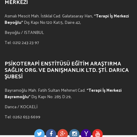
MERKEZI
Asmalı Mescit Mah. İstiklal Cad. Galatasaray Han,
“Terapi İş Merkezi
Beyoğlu”
Dış Kapı No:120 Kat:5, Daire:42,
Beyoğlu / ISTANBUL
Tel: 0212 243 23 97
PSIKOTERAPI ENSTITÜSÜ EĞITIM ARAŞTIRMA
SAĞLIK ORG. VE DANIŞMANLIK LTD. ŞTI. DARICA
ŞUBESI
Bayramoğlu Mah. Fatih Sultan Mehmet Cad.
“Terapi İş Merkezi
Bayramoğlu”
Dış Kapı No: 285 D:29,
Darıca / KOCAELİ
Tel: 0262 653 6699