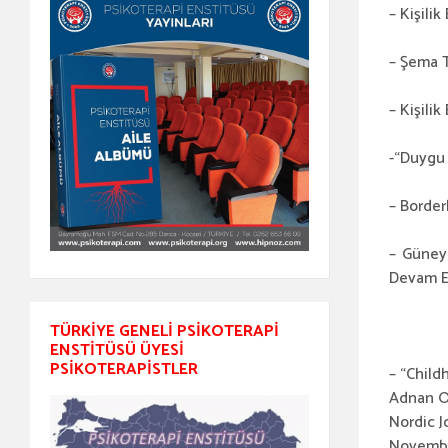
– Kişili
– Şema T
– Kişili
-“Duygu 
– Border
– Güney
Devam E
TÜRKIYE GENELI PSIKOTERAPI
ENSTITÜSÜ ÜYESI
PSIKOTERAPISTLER
– “Child
Adnan Oz
Nordic J
November