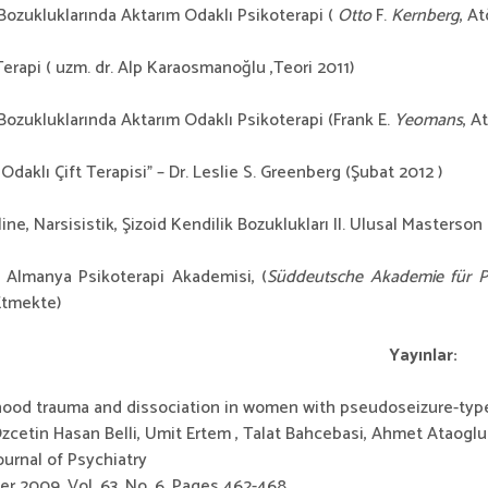
k Bozukluklarında Aktarım Odaklı Psikoterapi (
Otto
F.
Kernberg
, At
erapi ( uzm. dr. Alp Karaosmanoğlu ,Teori 2011)
k Bozukluklarında Aktarım Odaklı Psikoterapi (Frank E.
Yeomans
, A
Odaklı Çift Terapisi” – Dr. Leslie S. Greenberg (Şubat 2012 )
line, Narsisistik, Şizoid Kendilik Bozuklukları II. Ulusal Masters
 Almanya Psikoterapi Akademisi, (
Süddeutsche Akademie für P
tmekte)
Yayınlar:
hood trauma and dissociation in women with pseudoseizure-type
cetin Hasan Belli, Umit Ertem , Talat Bahcebasi, Ahmet Ataoglu
ournal of Psychiatry
 2009, Vol. 63, No. 6, Pages 462-468