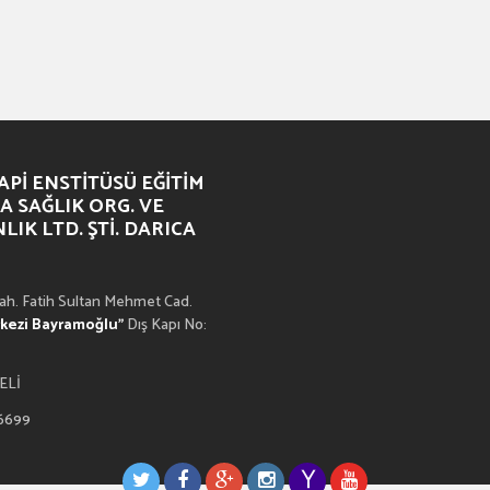
PI ENSTITÜSÜ EĞITIM
A SAĞLIK ORG. VE
IK LTD. ŞTI. DARICA
h. Fatih Sultan Mehmet Cad.
rkezi Bayramoğlu”
Dış Kapı No:
ELİ
 6699