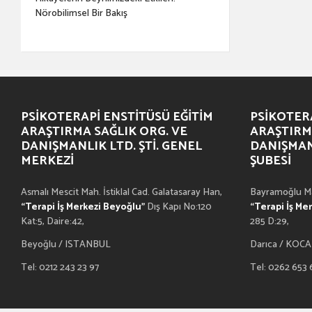
Nörobilimsel Bir Bakış
PSIKOTERAPI ENSTITÜSÜ EĞITIM
PSIKOTERA
ARAŞTIRMA SAĞLIK ORG. VE
ARAŞTIRM
DANIŞMANLIK LTD. ŞTI. GENEL
DANIŞMANL
MERKEZI
ŞUBESI
Asmalı Mescit Mah. İstiklal Cad. Galatasaray Han,
Bayramoğlu Ma
“Terapi İş Merkezi Beyoğlu”
Dış Kapı No:120
“Terapi İş Me
Kat:5, Daire:42,
285 D:29,
Beyoğlu / ISTANBUL
Darıca / KOCA
Tel: 0212 243 23 97
Tel: 0262 653