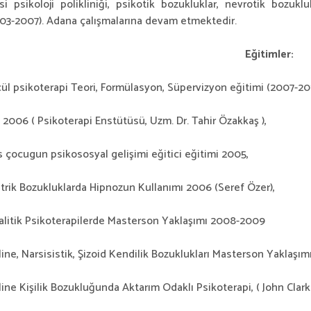
i psikoloji polikliniği, psikotik bozukluklar, nevrotik bozukl
03-2007). Adana çalışmalarına devam etmektedir.
Eğitimler:
ül psikoterapi Teori, Formülasyon, Süpervizyon eğitimi (2007-20
 2006 ( Psikoterapi Enstütüsü, Uzm. Dr. Tahir Özakkaş ),
s çocugun psikososyal gelişimi eğitici eğitimi 2005,
atrik Bozukluklarda Hipnozun Kullanımı 2006 (Seref Özer),
alitik Psikoterapilerde Masterson Yaklaşımı 2008-2009
line, Narsisistik, Şizoid Kendilik Bozuklukları Masterson Yaklaş
line Kişilik Bozukluğunda Aktarım Odaklı Psikoterapi, ( John Clarki