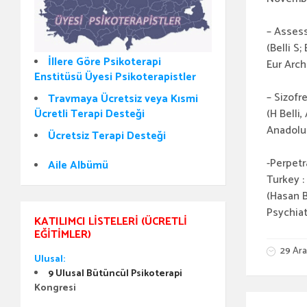
– Assess
(Belli S;
İllere Göre Psikoterapi
Eur Arch
Enstitüsü Üyesi Psikoterapistler
– Sizofr
Travmaya Ücretsiz veya Kısmi
Ücretli Terapi Desteği
(H Belli
Anadolu 
Ücretsiz Terapi Desteği
-Perpetr
Aile Albümü
Turkey :
(Hasan B
Psychiat
KATILIMCI LISTELERI (ÜCRETLI
EĞITIMLER)
29 Ara
Ulusal:
9 Ulusal Bütüncül Psikoterapi
Kongresi