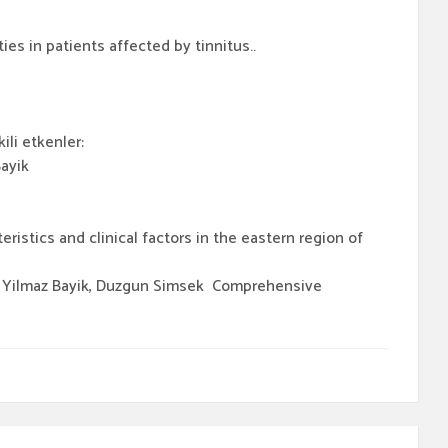
s in patients affected by tinnitus..
ili etkenler:
Bayik
istics and clinical factors in the eastern region of
i, Yilmaz Bayik, Duzgun Simsek Comprehensive