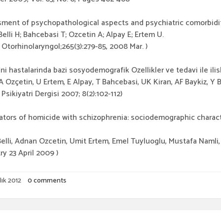
ment of psychopathological aspects and psychiatric comorbiditie
 Belli H; Bahcebasi T; Ozcetin A; Alpay E; Ertem U.
 Otorhinolaryngol;265(3):279-85, 2008 Mar. )
eni hastalarinda bazi sosyodemografik Ozellikler ve tedavi ile ilisk
, A Ozçetin, U Ertem, E Alpay, T Bahcebasi, UK Kiran, AF Baykiz, Y 
Psikiyatri Dergisi 2007; 8(2):102-112)
ators of homicide with schizophrenia: sociodemographic character
elli, Adnan Ozcetin, Umit Ertem, Emel Tuyluoglu, Mustafa Naml
ry 23 April 2009 )
lık 2012
0 comments