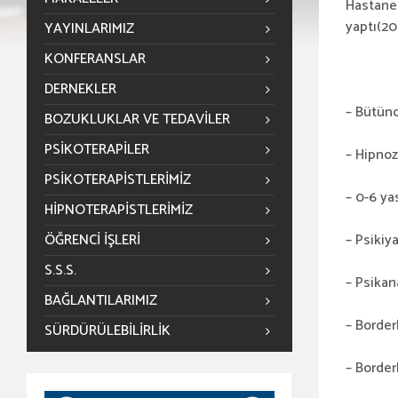
Hastanes
yaptı(20
YAYINLARIMIZ
KONFERANSLAR
DERNEKLER
– Bütünc
BOZUKLUKLAR VE TEDAVILER
PSIKOTERAPILER
– Hipnoz
PSIKOTERAPISTLERIMIZ
– 0-6 ya
HIPNOTERAPISTLERIMIZ
ÖĞRENCİ İŞLERİ
– Psikiy
S.S.S.
– Psikan
BAĞLANTILARIMIZ
– Border
SÜRDÜRÜLEBILIRLIK
– Border