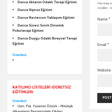
Darıca Aktarım Odaklı Terapi Eğitimi
You may u
<code> <
Darıca Hipnoz Eğitimi
Darıca Masterson Yaklaşımı Eğitimi
Name
*
Darıca Süresi Sınırlı Dinamik
Psikoterapi Eğitimi
Darıca Duygu Odaklı Bireysel Terapi
Eğitimi
Email
*
İstanbul:
Website
KATILIMCI LISTELERI (ÜCRETSIZ
EĞITIMLER)
İstanbul:
Uzm. Psk. Yasemin Öztürk – Mitolojik
Hikayelerin Beynimizdeki Etkileri: