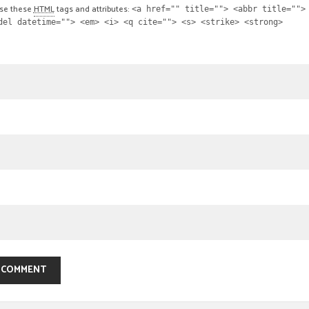
se these
HTML
tags and attributes:
<a href="" title=""> <abbr title="">
del datetime=""> <em> <i> <q cite=""> <s> <strike> <strong>