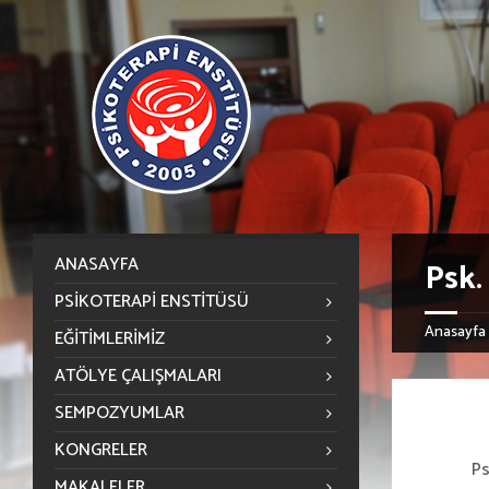
ANASAYFA
Psk
PSIKOTERAPI ENSTITÜSÜ
Anasayfa
EĞITIMLERIMIZ
ATÖLYE ÇALIŞMALARI
SEMPOZYUMLAR
KONGRELER
Psikolo
MAKALELER