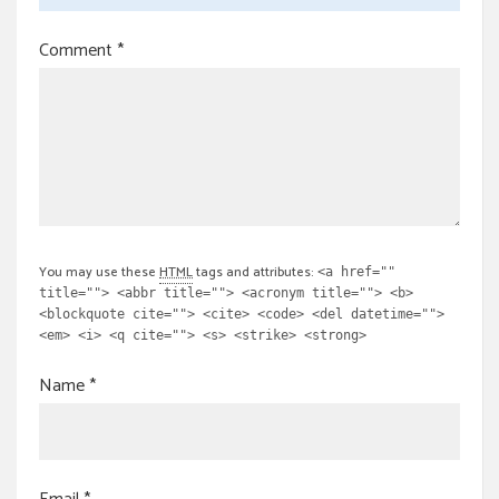
Comment
*
You may use these
HTML
tags and attributes:
<a href=""
title=""> <abbr title=""> <acronym title=""> <b>
<blockquote cite=""> <cite> <code> <del datetime="">
<em> <i> <q cite=""> <s> <strike> <strong>
Name
*