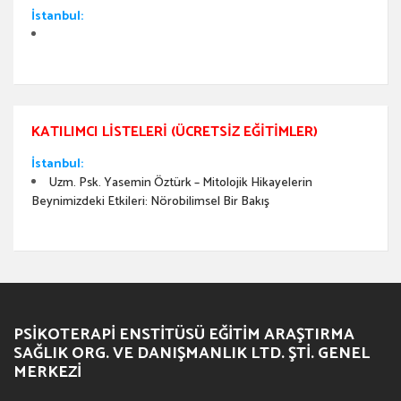
İstanbul:
KATILIMCI LISTELERI (ÜCRETSIZ EĞITIMLER)
İstanbul:
Uzm. Psk. Yasemin Öztürk – Mitolojik Hikayelerin
Beynimizdeki Etkileri: Nörobilimsel Bir Bakış
PSIKOTERAPI ENSTITÜSÜ EĞITIM ARAŞTIRMA
SAĞLIK ORG. VE DANIŞMANLIK LTD. ŞTI. GENEL
MERKEZI