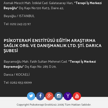
Asmalı Mescit Mah. İstiklal Cad. Galatasaray Han,
“Terapi İş Merkezi
Beyoğlu”
Dış Kapı No:120 Kat:5, Daire:42,
Beyoğlu / ISTANBUL
Tel: 0212 243 23 97
PSIKOTERAPI ENSTITÜSÜ EĞITIM ARAŞTIRMA
SAĞLIK ORG. VE DANIŞMANLIK LTD. ŞTI. DARICA
ŞUBESI
Bayramoğlu Mah. Fatih Sultan Mehmet Cad.
“Terapi İş Merkezi
Bayramoğlu”
Dış Kapı No: 285 D:29,
Darıca / KOCAELİ
Tel: 0262 653 6699
Copyright Psikoterapi Enstitüsü 2005 Tüm Hakları Saklıdır.