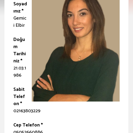
Soyad
ınız *
Gemic
i Elbir
Doğu
m
Tarihi
niz *
21.03.1
986
Sabit
Telef
on *
02163803229
Cep Telefon *
05052660886