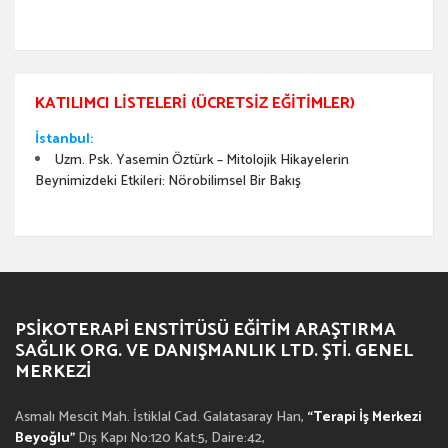
KATILIMCI LISTELERI (ÜCRETSIZ EĞITIMLER)
İstanbul:
Uzm. Psk. Yasemin Öztürk – Mitolojik Hikayelerin
Beynimizdeki Etkileri: Nörobilimsel Bir Bakış
PSIKOTERAPI ENSTITÜSÜ EĞITIM ARAŞTIRMA
SAĞLIK ORG. VE DANIŞMANLIK LTD. ŞTI. GENEL
MERKEZI
Asmalı Mescit Mah. İstiklal Cad. Galatasaray Han,
“Terapi İş Merkezi
Beyoğlu”
Dış Kapı No:120 Kat:5, Daire:42,