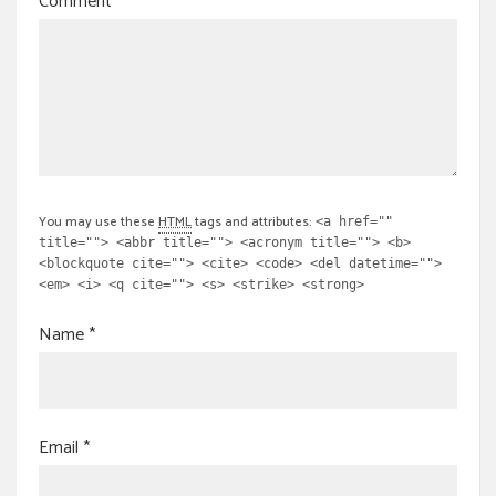
Comment
*
You may use these
HTML
tags and attributes:
<a href=""
title=""> <abbr title=""> <acronym title=""> <b>
<blockquote cite=""> <cite> <code> <del datetime="">
<em> <i> <q cite=""> <s> <strike> <strong>
Name
*
Email
*