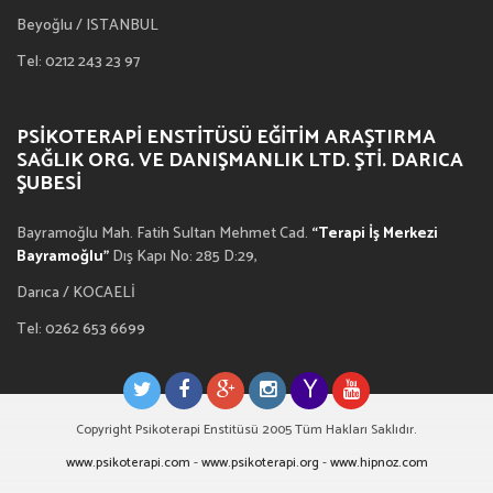
Beyoğlu / ISTANBUL
Tel: 0212 243 23 97
PSIKOTERAPI ENSTITÜSÜ EĞITIM ARAŞTIRMA
SAĞLIK ORG. VE DANIŞMANLIK LTD. ŞTI. DARICA
ŞUBESI
Bayramoğlu Mah. Fatih Sultan Mehmet Cad.
“Terapi İş Merkezi
Bayramoğlu”
Dış Kapı No: 285 D:29,
Darıca / KOCAELİ
Tel: 0262 653 6699
Copyright Psikoterapi Enstitüsü 2005 Tüm Hakları Saklıdır.
www.psikoterapi.com
-
www.psikoterapi.org
-
www.hipnoz.com