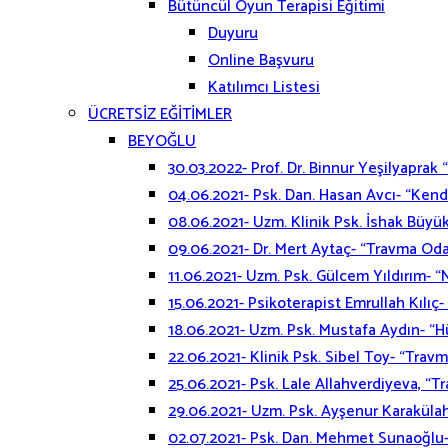
Bütüncül Oyun Terapisi Eğitimi
Duyuru
Online Başvuru
Katılımcı Listesi
ÜCRETSİZ EĞİTİMLER
BEYOĞLU
30.03.2022- Prof. Dr. Binnur Yeşilyaprak
04.06.2021- Psk. Dan. Hasan Avcı- “Kendi
08.06.2021- Uzm. Klinik Psk. İshak Büyük
09.06.2021- Dr. Mert Aytaç- “Travma Od
11.06.2021- Uzm. Psk. Gülcem Yıldırım- “
15.06.2021- Psikoterapist Emrullah Kılıç
18.06.2021- Uzm. Psk. Mustafa Aydın- “
22.06.2021- Klinik Psk. Sibel Toy- “Trav
25.06.2021- Psk. Lale Allahverdiyeva, “T
29.06.2021- Uzm. Psk. Ayşenur Karaküla
02.07.2021- Psk. Dan. Mehmet Sunaoğlu- 