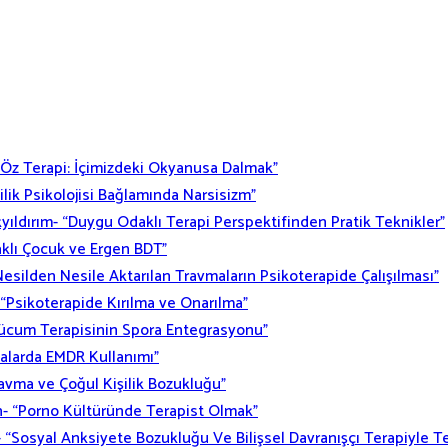
 “Öz Terapi: İçimizdeki Okyanusa Dalmak”
lik Psikolojisi Bağlamında Narsisizm”
yıldırım- “Duygu Odaklı Terapi Perspektifinden Pratik Teknikler”
aklı Çocuk ve Ergen BDT”
Nesilden Nesile Aktarılan Travmaların Psikoterapide Çalışılması”
- “Psikoterapide Kırılma ve Onarılma”
Hücum Terapisinin Spora Entegrasyonu”
malarda EMDR Kullanımı”
ravma ve Çoğul Kişilik Bozukluğu”
h- “Porno Kültüründe Terapist Olmak”
“Sosyal Anksiyete Bozukluğu Ve Bilişsel Davranışçı Terapiyle Te