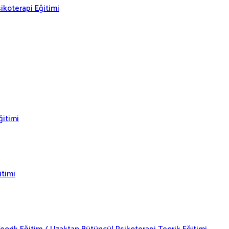
ikoterapi Eğitimi
ğitimi
itimi