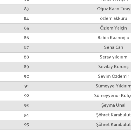
83
Oğuz Kaan Tıraş
84
özlem akkuru
85
Özlem Yalçin
86
Rabia Kaanoğlu
87
Sena Can
88
Seray yıldırım
89
Sevilay Kurunç
90
Sevim Özdemir
91
Sümeyye Yıldırı
92
Sümeyyenur Külç
93
Şeyma Ünal
94
Şöhret Karabulut
95
Şöhret Karabulut