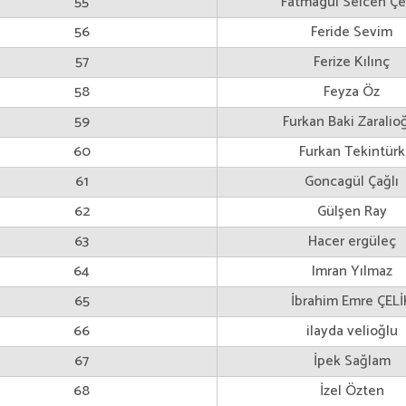
55
Fatmagül Selcen Çe
56
Feride Sevim
57
Ferize Kılınç
58
Feyza Öz
59
Furkan Baki Zaralio
60
Furkan Tekintürk
61
Goncagül Çağlı
62
Gülşen Ray
63
Hacer ergüleç
64
Imran Yılmaz
65
İbrahim Emre ÇELİ
66
ilayda velioğlu
67
İpek Sağlam
68
İzel Özten