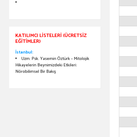
KATILIMCI LISTELERI (ÜCRETSIZ
EĞITIMLER)
İstanbul:
Uzm. Psk. Yasemin Öztürk – Mitolojik
Hikayelerin Beynimizdeki Etkileri:
Nörobilimsel Bir Bakış