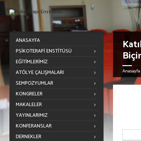
ANASAYFA
Katı
PSIKOTERAPI ENSTITÜSÜ
Biçi
EĞITIMLERIMIZ
Anasayfa
ATÖLYE ÇALIŞMALARI
SEMPOZYUMLAR
KONGRELER
MAKALELER
YAYINLARIMIZ
KONFERANSLAR
DERNEKLER