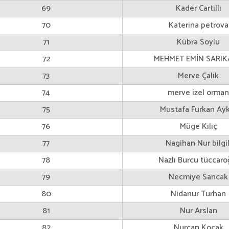
69
Kader Cartıllı
70
Katerina petrova
71
Kübra Soylu
72
MEHMET EMİN SARI
73
Merve Çalık
74
merve izel orman
75
Mustafa Furkan Ayk
76
Müge Kılıç
77
Nagihan Nur bilgil
78
Nazlı Burcu tüccaro
79
Necmiye Sancak
80
Nidanur Turhan
81
Nur Arslan
82
Nurcan Koçak