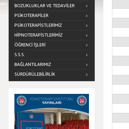
BOZUKLUKLAR VE TEDAVILER
PSIKOTERAPILER
PSIKOTERAPISTLERIMIZ
HIPNOTERAPISTLERIMIZ
ÖĞRENCİ İŞLERİ
S.S.S.
BAĞLANTILARIMIZ
SÜRDÜRÜLEBILIRLIK