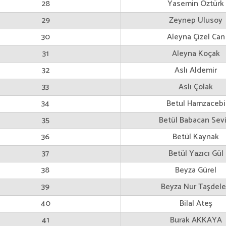
28
Yasemin Öztürk
29
Zeynep Ulusoy
30
Aleyna Çizel Can
31
Aleyna Koçak
32
Aslı Aldemir
33
Aslı Çolak
34
Betul Hamzacebi
35
Betül Babacan Sev
36
Betül Kaynak
37
Betül Yazıcı Gül
38
Beyza Gürel
39
Beyza Nur Taşdel
40
Bilal Ateş
41
Burak AKKAYA