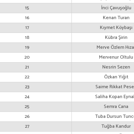
15
İnci Çavuşoğlu
16
Kenan Turan
17
Kıymet Köybaşı
18
Kübra Şirin
19
Merve Özlem Hıza
20
Mervenur Oltulu
21
Nesrin Sezen
22
Özkan Yiğit
23
Saime Rikkat Pes
24
Saliha Kopan Eynal
25
Semra Cana
26
Tuba Dursun Tunc
27
Tuğba Kandur