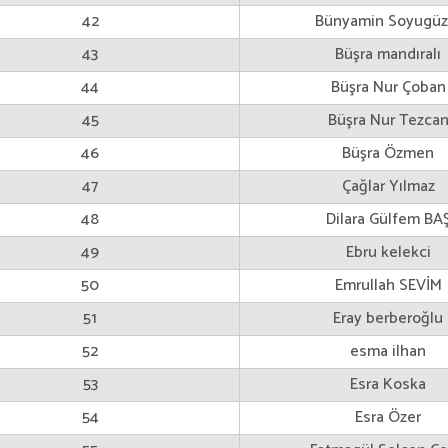
42
Bünyamin Soyugüz
43
Büşra mandıralı
44
Büşra Nur Çoban
45
Büşra Nur Tezca
46
Büşra Özmen
47
Çağlar Yılmaz
48
Dilara Gülfem BA
49
Ebru kelekci
50
Emrullah SEVİM
51
Eray berberoğlu
52
esma ilhan
53
Esra Koska
54
Esra Özer