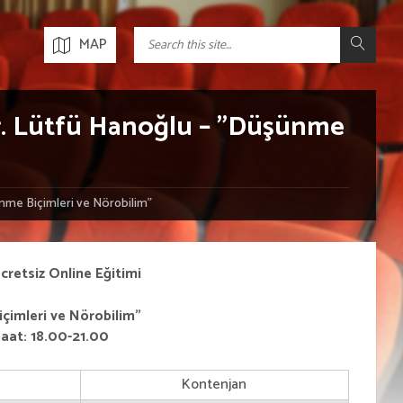
MAP
.Dr. Lütfü Hanoğlu – ”Düşünme
ünme Biçimleri ve Nörobilim”
cretsiz Online Eğitimi
çimleri ve Nörobilim”
at: 18.00-21.00
Kontenjan