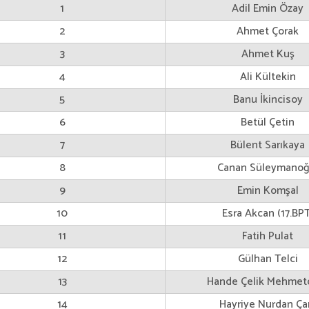
1
Adil Emin Özay
2
Ahmet Çorak
3
Ahmet Kuş
4
Ali Kültekin
5
Banu İkincisoy
6
Betül Çetin
7
Bülent Sarıkaya
8
Canan Süleymanoğ
9
Emin Komşal
10
Esra Akcan (17.BPT
11
Fatih Pulat
12
Gülhan Telci
13
Hande Çelik Mehmet
14
Hayriye Nurdan Ç