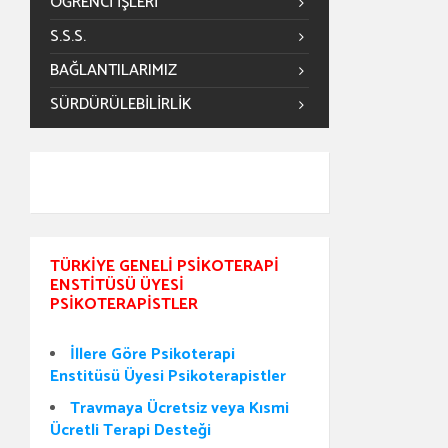
ÖĞRENCİ İŞLERİ
S.S.S.
BAĞLANTILARIMIZ
SÜRDÜRÜLEBILIRLIK
TÜRKIYE GENELI PSIKOTERAPI
ENSTITÜSÜ ÜYESI
PSIKOTERAPISTLER
İllere Göre Psikoterapi
Enstitüsü Üyesi Psikoterapistler
Travmaya Ücretsiz veya Kısmi
Ücretli Terapi Desteği