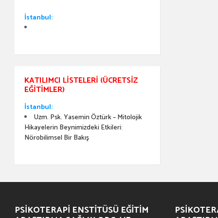
İstanbul:
KATILIMCI LISTELERI (ÜCRETSIZ
EĞITIMLER)
İstanbul:
Uzm. Psk. Yasemin Öztürk – Mitolojik
Hikayelerin Beynimizdeki Etkileri:
Nörobilimsel Bir Bakış
PSIKOTERAPI ENSTITÜSÜ EĞITIM
PSIKOTERA