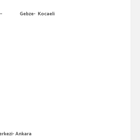
itüsü – Gebze- Kocaeli
erkezi- Ankara