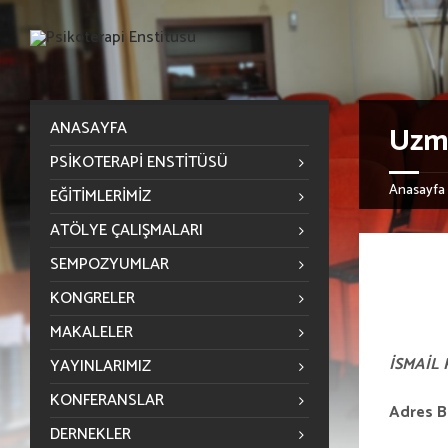
ANASAYFA
Uzm.
PSIKOTERAPI ENSTITÜSÜ
Anasayfa
EĞITIMLERIMIZ
ATÖLYE ÇALIŞMALARI
SEMPOZYUMLAR
KONGRELER
MAKALELER
İSMAİL
YAYINLARIMIZ
KONFERANSLAR
Adres Bi
DERNEKLER