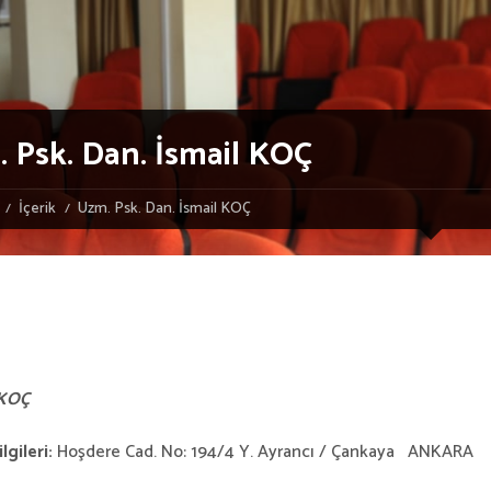
 Psk. Dan. İsmail KOÇ
İçerik
Uzm. Psk. Dan. İsmail KOÇ
 KOÇ
lgileri:
Hoşdere Cad. No: 194/4 Y. Ayrancı / Çankaya ANKARA