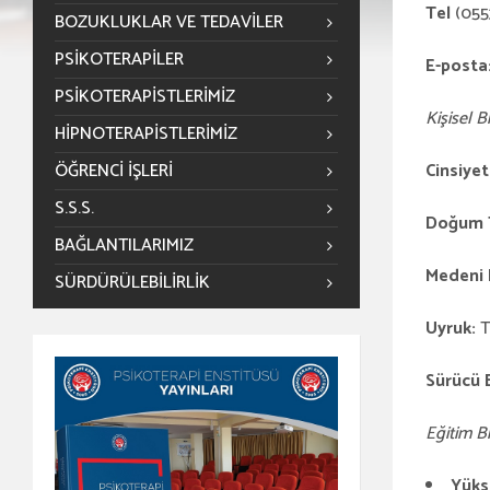
Tel
(055
BOZUKLUKLAR VE TEDAVILER
PSIKOTERAPILER
E-posta
PSIKOTERAPISTLERIMIZ
Kişisel Bi
HIPNOTERAPISTLERIMIZ
ÖĞRENCİ İŞLERİ
Cinsiye
S.S.S.
Doğum T
BAĞLANTILARIMIZ
Medeni
SÜRDÜRÜLEBILIRLIK
Uyruk:
T
Sürücü 
Eğitim Bil
Yüks