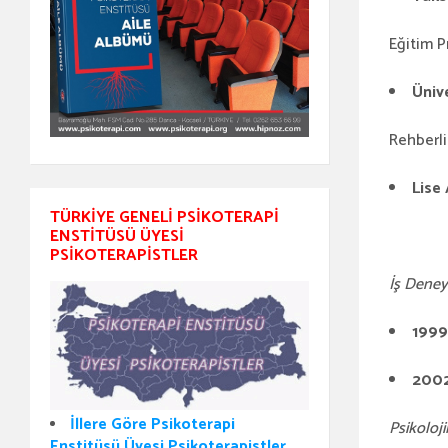
Eğitim 
Üniv
Rehberli
Lise
TÜRKIYE GENELI PSIKOTERAPI
ENSTITÜSÜ ÜYESI
PSIKOTERAPISTLER
İş Deney
199
200
İllere Göre Psikoterapi
Psikoloj
Enstitüsü Üyesi Psikoterapistler