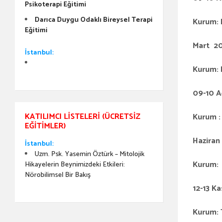
Psikoterapi Eğitimi
Darıca Duygu Odaklı Bireysel Terapi
Kurum: 
Eğitimi
Mart 2
İstanbul:
Kurum: 
09-10
KATILIMCI LISTELERI (ÜCRETSIZ
Kurum :
EĞITIMLER)
Haziran
İstanbul:
Uzm. Psk. Yasemin Öztürk – Mitolojik
Kurum: 
Hikayelerin Beynimizdeki Etkileri:
Nörobilimsel Bir Bakış
12-13
Ka
Kurum: T