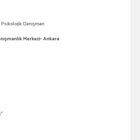
:
Psikolojik Danışman
anışmanlık Merkezi- Ankara
ı”