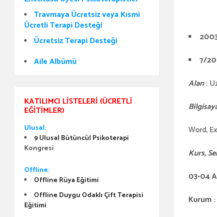
Travmaya Ücretsiz veya Kısmi
Ücretli Terapi Desteği
200
Ücretsiz Terapi Desteği
7/20
Aile Albümü
Alan
:
U
KATILIMCI LISTELERI (ÜCRETLI
Bilgisaya
EĞITIMLER)
Ulusal:
Word, Ex
9 Ulusal Bütüncül Psikoterapi
Kongresi
Kurs, Ser
Offline:
03-04 Ar
Offline Rüya Eğitimi
Offline Duygu Odaklı Çift Terapisi
Kurum : 
Eğitimi