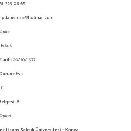
3) 329 08 65
:
pdanisman@hotmail.com
lgiler
t
Erkek
arihi
20/10/1977
 Durum
: Evli
.C.
Belgesi:
B
gileri
ek Lisans Selçuk
Üniversitesi – Konya