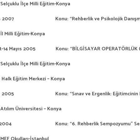
Selçuklu İlçe Milli Eğitim-Konya
s 2007 Konu: “Rehberlik ve Psikolojik Danışmanlık Hi
İl Milli Eğitim-Konya
at-14 Mayıs 2005 Konu: “BİLGİSAYAR OPERATÖRLÜK ( İŞLE
Selçuklu İlçe Milli Eğitim-Konya
 Halk Eğitim Merkezi – Konya
ıs 2005 Konu: “Sınav ve Ergenlik: Eğitimcinin Rolü”
Atılım Üniversitesi – Konya
t 2004 Konu: “6. Rehberlik Sempozyumu” Sempozyu
MEF Okulları-İstanbul