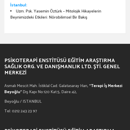
İstanbul:
Uzm. Psk. Yasemin Öztürk – Mitolojik Hikayelerin
Beynimizdeki Etkileri: Nörobilimsel Bir Bakış
PSIKOTERAPI ENSTITÜSÜ EĞITIM ARAŞTIRMA
SAĞLIK ORG. VE DANIŞMANLIK LTD. ŞTI. GENEL
MERKEZI
Asmalı Mescit Mah. İstiklal Cad. Galatasaray Han,
“Terapi İş Merkezi
Beyoğlu”
Dış Kapı No:120 Kat:5, Daire:42,
Beyoğlu / ISTANBUL
Tel: 0212 243 23 97