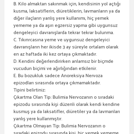
B. Kilo almaktan sakınmak için, kendisinin yol açtığı
kusma, laksatiflerin, diüretiklerin, lavmanların ya da
diğer ilaçların yanlış yere kullanımı, hiç yemek
yememe ya da aşırı egzersiz yapma gibi uygunsuz
dengeleyici davranışlarda tekrar tekrar bulunma.
C. Tıkınrcasına yeme ve uygunsuz dengeleyici
davranışların her ikisde 3 ay süreyle ortalam olarak
en az haftada iki kez ortaya çıkmaktadır.
D. Kendini değerlendirirken anlamsız bir biçmde
vucudun biçimi ve ağırlığından etkilenir.
E. Bu bozukluk sadece Anoreksiya Nervoza
epizodları sırasında ortaya çıkmamaktadır.
Tipini belirtiniz:
Çıkartma Olan Tip: Bulimia Nervozanın o sıradaki
epizodu sırasında kişi düzenli olarak kendi kendine
kusmuş ya da laksatifler, diüretiler ya da lavmanları
yanlış yere kullanmıştır.
Çıkartma Olmayan Tip: Bulimia Nervozanın o
sıradaki epizodu sırasında kişi, hiç yemek yememe