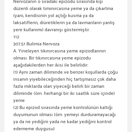
Nervozanın o sıradaki epizodu sırasında kişi
düzenli olarak tımınırcasına yeme ya da çıkartma
(yani, kendisinin yol açtığı kusma ya da
laksatiflerin, diüretiklerin ya da lavmanların yanlış
yere kullanımı) davranışı göstermiştir.
112
307.51 Bulimia Nervoza
A. Yineleyen tıkınırcasına yeme epizodlarının
olması. Bir tıkınırcasına yeme epizodu
aşağıdakilerden her ikisi ile belirlidir:
(1) Aynı zaman diliminde ve benzer koşullarda çoğu
insanın yiyebileceğinden hiç tartışmasız çok daha
fazla miktarda olan yiyeceği belirli bir zaman
diliminde (örn. herhangi bir iki saatlik süre içinde)
yeme
(2) Bu epizod sırasında yeme kontrolünün kaltığı
duyumunun olması (örn. yemeyi durduramayacağı
ya da ne yediğini yada ne kadar yediğini kontrol
edememe duygusu)