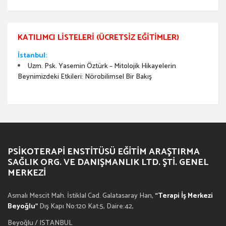
KATILIMCI LISTELERI (ÜCRETSIZ EĞITIMLER)
İstanbul:
Uzm. Psk. Yasemin Öztürk – Mitolojik Hikayelerin
Beynimizdeki Etkileri: Nörobilimsel Bir Bakış
PSIKOTERAPI ENSTITÜSÜ EĞITIM ARAŞTIRMA
SAĞLIK ORG. VE DANIŞMANLIK LTD. ŞTI. GENEL
MERKEZI
Asmalı Mescit Mah. İstiklal Cad. Galatasaray Han,
“Terapi İş Merkezi
Beyoğlu”
Dış Kapı No:120 Kat:5, Daire:42,
Beyoğlu / ISTANBUL