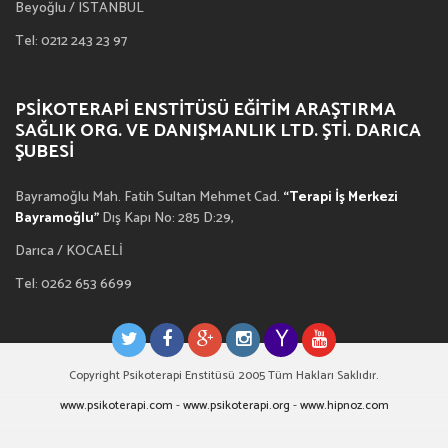
Beyoğlu / ISTANBUL
Tel: 0212 243 23 97
PSIKOTERAPI ENSTITÜSÜ EĞITIM ARAŞTIRMA
SAĞLIK ORG. VE DANIŞMANLIK LTD. ŞTI. DARICA
ŞUBESI
Bayramoğlu Mah. Fatih Sultan Mehmet Cad.
“Terapi İş Merkezi
Bayramoğlu”
Dış Kapı No: 285 D:29,
Darıca / KOCAELİ
Tel: 0262 653 6699
Copyright Psikoterapi Enstitüsü 2005 Tüm Hakları Saklıdır.
www.psikoterapi.com
-
www.psikoterapi.org
-
www.hipnoz.com