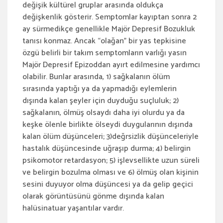
değişik kültürel gruplar arasında oldukça
değişkenlik gösterir. Semptomlar kayıptan sonra 2
ay sürmedikçe genellikle Majör Depresif Bozukluk
tanısı konmaz. Ancak “olağan” bir yas tepkisine
özgü belirli bir takım semptomların varlığı yasın
Majör Depresif Epizoddan ayırt edilmesine yardımcı
olabilir. Bunlar arasında, 1) sağkalanın ölüm
sırasında yaptığı ya da yapmadığı eylemlerin
dışında kalan şeyler için duyduğu suçluluk; 2)
sağkalanın, ölmüş olsaydı daha iyi olurdu ya da
keşke ölenle birlikte ölseydi duygularının dışında
kalan ölüm düşünceleri; 3)değrsizlik düşünceleriyle
hastalık düşüncesinde uğraşıp durma; 4) belirgin
psikomotor retardasyon; 5) işlevsellikte uzun süreli
ve belirgin bozulma olması ve 6) ölmüş olan kişinin
sesini duyuyor olma düşüncesi ya da gelip geçici
olarak görüntüsünü gönme dışında kalan
halüsinatuar yaşantılar vardır.