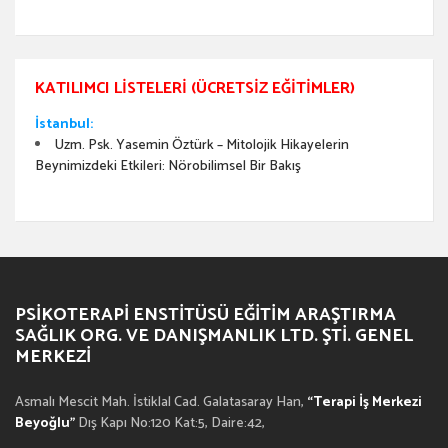
KATILIMCI LISTELERI (ÜCRETSIZ EĞITIMLER)
İstanbul:
Uzm. Psk. Yasemin Öztürk – Mitolojik Hikayelerin
Beynimizdeki Etkileri: Nörobilimsel Bir Bakış
PSIKOTERAPI ENSTITÜSÜ EĞITIM ARAŞTIRMA
SAĞLIK ORG. VE DANIŞMANLIK LTD. ŞTI. GENEL
MERKEZI
Asmalı Mescit Mah. İstiklal Cad. Galatasaray Han,
“Terapi İş Merkezi
Beyoğlu”
Dış Kapı No:120 Kat:5, Daire:42,