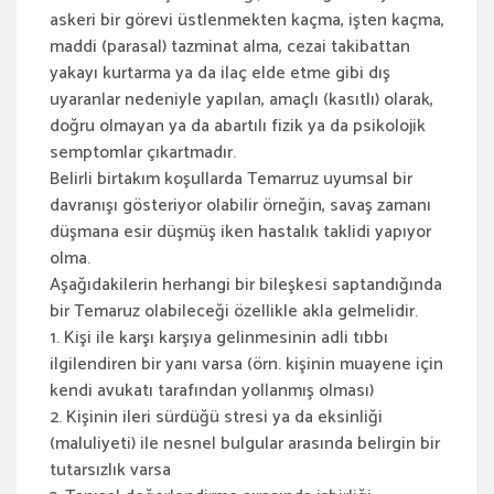
askeri bir görevi üstlenmekten kaçma, işten kaçma,
maddi (parasal) tazminat alma, cezai takibattan
yakayı kurtarma ya da ilaç elde etme gibi dış
uyaranlar nedeniyle yapılan, amaçlı (kasıtlı) olarak,
doğru olmayan ya da abartılı fizik ya da psikolojik
semptomlar çıkartmadır.
Belirli birtakım koşullarda Temarruz uyumsal bir
davranışı gösteriyor olabilir örneğin, savaş zamanı
düşmana esir düşmüş iken hastalık taklidi yapıyor
olma.
Aşağıdakilerin herhangi bir bileşkesi saptandığında
bir Temaruz olabileceği özellikle akla gelmelidir.
1. Kişi ile karşı karşıya gelinmesinin adli tıbbı
ilgilendiren bir yanı varsa (örn. kişinin muayene için
kendi avukatı tarafından yollanmış olması)
2. Kişinin ileri sürdüğü stresi ya da eksinliği
(maluliyeti) ile nesnel bulgular arasında belirgin bir
tutarsızlık varsa