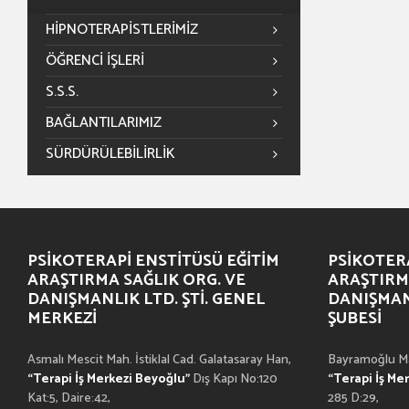
HIPNOTERAPISTLERIMIZ
ÖĞRENCİ İŞLERİ
S.S.S.
BAĞLANTILARIMIZ
SÜRDÜRÜLEBILIRLIK
PSIKOTERAPI ENSTITÜSÜ EĞITIM
PSIKOTERA
ARAŞTIRMA SAĞLIK ORG. VE
ARAŞTIRM
DANIŞMANLIK LTD. ŞTI. GENEL
DANIŞMANL
MERKEZI
ŞUBESI
Asmalı Mescit Mah. İstiklal Cad. Galatasaray Han,
Bayramoğlu Ma
“Terapi İş Merkezi Beyoğlu”
Dış Kapı No:120
“Terapi İş Me
Kat:5, Daire:42,
285 D:29,