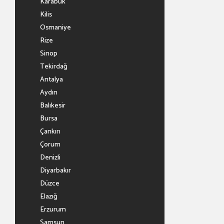
Karabük
Kilis
Osmaniye
Rize
Sinop
Tekirdağ
Antalya
Aydın
Balıkesir
Bursa
Çankırı
Çorum
Denizli
Diyarbakır
Düzce
Elazığ
Erzurum
Samsun