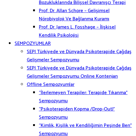
Bozukluklarında Bilişsel Davranışçı Terapi
Prof. Dr. Allan Schore – Gelişimsel
Nörobiyoloji Ve Bağlanma Kuramı
Prof. Dr. James L. Fosshage – İlişkisel
Kendilik Psikolojisi
SEMPOZYUMLAR
SEPI Türkiyede ve Dünyada Psikoterapide Çağdaş
Gelişmeler Sempozyumu
SEPI Türkiyede ve Dünyada Psikoterapide Çağdaş
Gelişmeler Sempozyumu Online Kontenjan
Offline Sempozyumlar
“İlerlemeyen Terapiler: Terapide Tıkanma”
Sempozyumu
“Psikoterapiden Kopma /Drop-Out)”
Sempozyumu
“Kimlik, Kişilik ve Kendiliğimin Peşinde Ben”
Sempozyumu