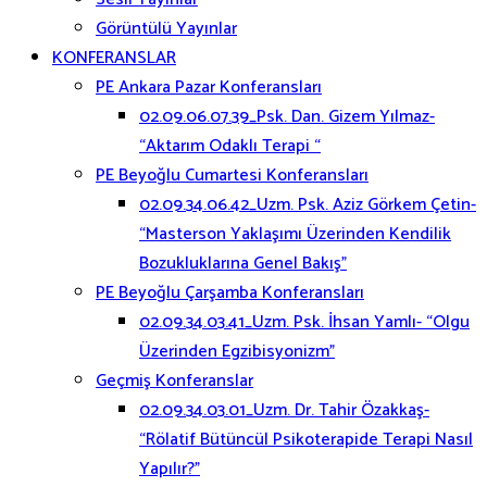
Görüntülü Yayınlar
KONFERANSLAR
PE Ankara Pazar Konferansları
02.09.06.07.39_Psk. Dan. Gizem Yılmaz-
“Aktarım Odaklı Terapi “
PE Beyoğlu Cumartesi Konferansları
02.09.34.06.42_Uzm. Psk. Aziz Görkem Çetin-
“Masterson Yaklaşımı Üzerinden Kendilik
Bozukluklarına Genel Bakış”
PE Beyoğlu Çarşamba Konferansları
02.09.34.03.41_Uzm. Psk. İhsan Yamlı- “Olgu
Üzerinden Egzibisyonizm”
Geçmiş Konferanslar
02.09.34.03.01_Uzm. Dr. Tahir Özakkaş-
“Rölatif Bütüncül Psikoterapide Terapi Nasıl
Yapılır?”