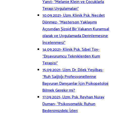
Yanıt- “Melanie Klein ve Çocuklarla
Terapi Uygulamaları”
10.09.2021- Uzm. Klinik Psk. Necdet
Dönmez- “Masterson Yaklaşımı
Açısından Şizoid Bir Vakanın Kuramsal
olarak ve Uygulamada Derinlemesine
İncelenmesi”
14.09.2021- Klinik Psk. Sibel Toy-
“Dışavurumcu Tekniklerden Kum
Terapisi”
15.09.2021- Uzm. Dr. Dilek Yeşilbaş-
“Ruh Sağlığı Profesyonellerine
Başvuran Danışanlar İçin Psikopatoloji
Bilmek Gerekir mi?
17.09.2021- Uzm. Psk. Reyhan Nuray
Duman- “Psikosomatik: Ruhun
Bedenimizdeki İzleri