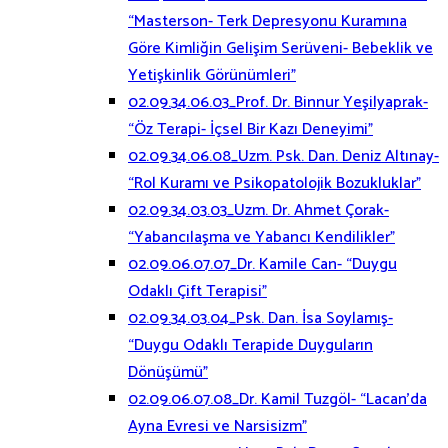
“Masterson- Terk Depresyonu Kuramına
Göre Kimliğin Gelişim Serüveni- Bebeklik ve
Yetişkinlik Görünümleri”
02.09.34.06.03_Prof. Dr. Binnur Yeşilyaprak-
“Öz Terapi- İçsel Bir Kazı Deneyimi”
02.09.34.06.08_Uzm. Psk. Dan. Deniz Altınay-
“Rol Kuramı ve Psikopatolojik Bozukluklar”
02.09.34.03.03_Uzm. Dr. Ahmet Çorak-
“Yabancılaşma ve Yabancı Kendilikler”
02.09.06.07.07_Dr. Kamile Can- “Duygu
Odaklı Çift Terapisi”
02.09.34.03.04_Psk. Dan. İsa Soylamış-
“Duygu Odaklı Terapide Duyguların
Dönüşümü”
02.09.06.07.08_Dr. Kamil Tuzgöl- “Lacan’da
Ayna Evresi ve Narsisizm”