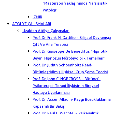
“Masterson Yaklaşımında Narsisistik
Patoloji”
İZMİR
ATÖLYE ÇALIŞMALARI
Uzaktan Atölye Çalışmaları
Prof. Dr. Frank M. Dattilio – Bilişsel Davranışçı
Çift Ve Aile Terapisi
Prof. Dr. Giuseppe De Benedittis “Hipnotik
Beyin: Hipnozun Nörobiyolojik Temelleri”
Prof. Dr. Judith Schoenholtz Read-
Bütünleştirilmiş İlişkisel Grup Şema Teorisi
Prof. Dr. John C. NORCROSS – Bütüncül
Psikoterapi- Terapi İlişkisinin Bireysel
Hastaya Uyarlanması
Prof. Dr. Assen Alladin- Kaygı Bozukluklarına
Kapsamlı Bir Bakış
Prof. Dr. Paul L. Wachtel – Psikanalitik,