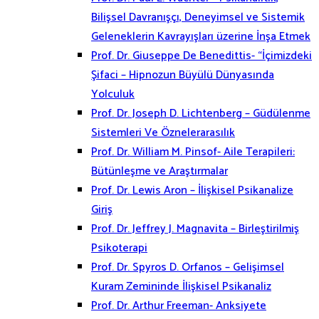
Bilişsel Davranışçı, Deneyimsel ve Sistemik
Geleneklerin Kavrayışları üzerine İnşa Etmek
Prof. Dr. Giuseppe De Benedittis- “İçimizdeki
Şifaci – Hipnozun Büyülü Dünyasında
Yolculuk
Prof. Dr. Joseph D. Lichtenberg – Güdülenme
Sistemleri Ve Öznelerarasılık
Prof. Dr. William M. Pinsof- Aile Terapileri:
Bütünleşme ve Araştırmalar
Prof. Dr. Lewis Aron – İlişkisel Psikanalize
Giriş
Prof. Dr. Jeffrey J. Magnavita – Birleştirilmiş
Psikoterapi
Prof. Dr. Spyros D. Orfanos – Gelişimsel
Kuram Zemininde İlişkisel Psikanaliz
Prof. Dr. Arthur Freeman- Anksiyete