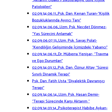
“Aktarım Odaklı Psikoterapiye Göre Kişilik
Patolojileri”
02.09.34.06.11_Psk. Dan. Kenan Turan-“Kişilik
Bozukluklarında Ayırıcı Tanı”
02.09.34.06.06_Uzm. Psk. Necdet Dönmez-
“Yas Sürecini Anlamak”
02.09.06.07.13_Uzm. Psk. Savaş Polat-
“Kendiliğin Gelişiminde İçimizdeki Yabancı”
02.09.34.06.13_Dr. Müberra Yenişar- “Travma
ve Ego Durumları”
02.09.34.03.12_Psk. Dan. Öznur Altay “Süresi
Sınırlı Dinamik Terapi”
Psk. Dan. Fatih Usta “Diyalektik Davranışçı
Terapi”
02.09.34.06.14_Uzm. Psk. Hasan Demir-
“Terapi Sürecinde Karşı Aktarım “
02.09.34.03.14_Psikoterapist Habibe Aykan-