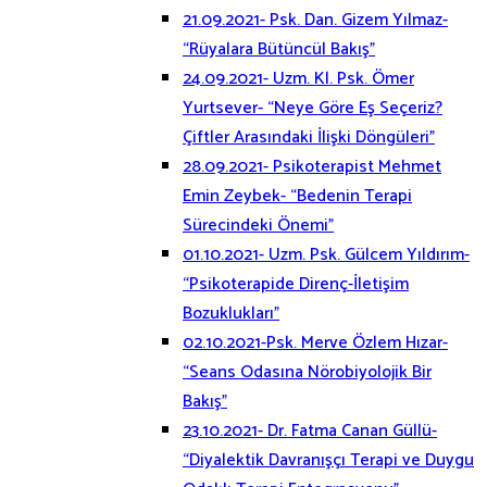
21.09.2021- Psk. Dan. Gizem Yılmaz-
“Rüyalara Bütüncül Bakış”
24.09.2021- Uzm. Kl. Psk. Ömer
Yurtsever- “Neye Göre Eş Seçeriz?
Çiftler Arasındaki İlişki Döngüleri”
28.09.2021- Psikoterapist Mehmet
Emin Zeybek- “Bedenin Terapi
Sürecindeki Önemi”
01.10.2021- Uzm. Psk. Gülcem Yıldırım-
“Psikoterapide Direnç-İletişim
Bozuklukları”
02.10.2021-Psk. Merve Özlem Hızar-
“Seans Odasına Nörobiyolojik Bir
Bakış”
23.10.2021- Dr. Fatma Canan Güllü-
“Diyalektik Davranışçı Terapi ve Duygu