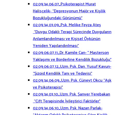
02.09.34.06.07_Psikoterapist Murat
Halisçelik- “Depresyonun Majör ve Kişilik
Bozukluğundaki Görünümü”
02.09.34.03.09_Psk. Melike Feyza Ateş
“Duygu Odaklı Terapi Sürecinde Duyguların
Anlamlandırılması ve Kişisel Öykünün
Yeniden Yapılandırılması”
02.09.06.07.11_Dr. Kamile Can- ” Masterson
Yaklaşımı ve Borderline Kendilik Bozukluğu”
02.09.06.07.12_Uzm. Psk. Dan. Yusuf Kavun-
“Şizoid Kendilik Tanı ve Tedavisi”
02.09.34.06.09_Uzm. Psk. Cüneyt Okcu “Aşk
ve Psikoterapisi”
02.09.34.03.10_Uzm. Psk. Şanver Yerebakan
“Çift Terapisinde İyileştirici Faktörler”
02.09.34.06.10_Uzm. Psk. Nazan Parlak-