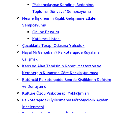
“Yabancılaşma: Kendine, Bedenine,
Topluma, Dünyaya” Sempozyumu
Nesne İlişkilerinin Kişilik Gelişimine Etkileri
Sempozyumu
Online Başvuru
Katılımcı Listesi
Çocuklarla Terapi Odasına Yolculuk
Hayal Mi Gerçek mi? Psikoterapide Rüyalarla
Çalışmak
Kaos ve Alan Teorisinin Kohut, Masterson ve
Kernbergin Kuramına Göre Karşılaştırılması
Bütüncül Psikoterapide Sınırda Kişiliklerin Değişim
ve Dönüşümü
Kültüre Özgü Psikoterapi Yaklaşımları
Psikoterapideki İyilesmenin Nörobiyolojik Açıdan
İncelenmesi