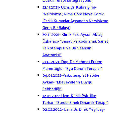
Odaklı Terapi Entegrasyonu”
23.11.2021- Uzm. Dr. Kübra Şirin-
“Narsisizm ; Kime Göre Neye Göre?
(Farklı Kuramlar Açısından Narsisizme
Geniş Bir Bakış)”
30.11.2021- Klinik Psk. Aysun Aktaş
Özkafacı- “Sanat, Psikodinamik Sanat
Psikoterapisi ve Bir Seansın
Anatomisi”
21.12.2021- Doç. Dr. Mehmet Erdem
Memetoğlu- “Ego Durum Terapisi”
04.01.2022-Psikoterapist Habibe
Aykan- “Ebeveynlerin Duygu
Rehberliği”
12.01.2022-Uzm. Klinik Psk. İlke
Tarhan-“Süresi Sınırlı Dinamik Terapi”
02.02.2022- Uzm. Dr. Dilek Yeşilbaş-