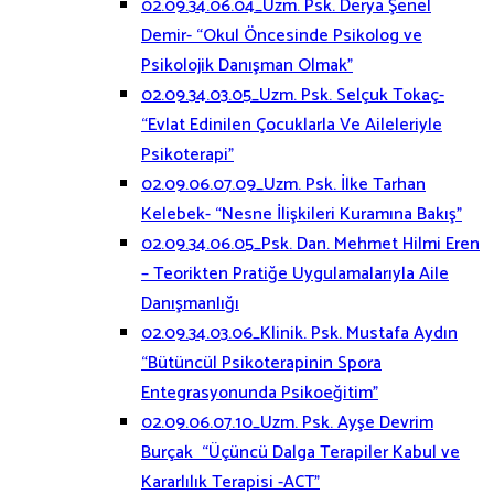
02.09.34.06.04_Uzm. Psk. Derya Şenel
Demir- “Okul Öncesinde Psikolog ve
Psikolojik Danışman Olmak”
02.09.34.03.05_Uzm. Psk. Selçuk Tokaç-
“Evlat Edinilen Çocuklarla Ve Aileleriyle
Psikoterapi”
02.09.06.07.09_Uzm. Psk. İlke Tarhan
Kelebek- “Nesne İlişkileri Kuramına Bakış”
02.09.34.06.05_Psk. Dan. Mehmet Hilmi Eren
– Teorikten Pratiğe Uygulamalarıyla Aile
Danışmanlığı
02.09.34.03.06_Klinik. Psk. Mustafa Aydın
“Bütüncül Psikoterapinin Spora
Entegrasyonunda Psikoeğitim”
02.09.06.07.10_Uzm. Psk. Ayşe Devrim
Burçak “Üçüncü Dalga Terapiler Kabul ve
Kararlılık Terapisi -ACT”