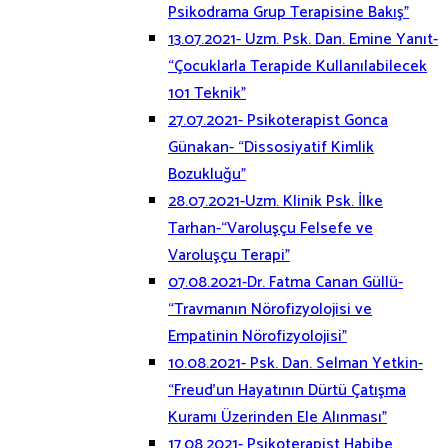
Psikodrama Grup Terapisine Bakış”
13.07.2021- Uzm. Psk. Dan. Emine Yanıt-
“Çocuklarla Terapide Kullanılabilecek
101 Teknik”
27.07.2021- Psikoterapist Gonca
Günakan- “Dissosiyatif Kimlik
Bozukluğu”
28.07.2021-Uzm. Klinik Psk. İlke
Tarhan-“Varoluşçu Felsefe ve
Varoluşçu Terapi”
07.08.2021-Dr. Fatma Canan Güllü-
“Travmanın Nörofizyolojisi ve
Empatinin Nörofizyolojisi”
10.08.2021- Psk. Dan. Selman Yetkin-
“Freud’un Hayatının Dürtü Çatışma
Kuramı Üzerinden Ele Alınması”
17.08.2021- Psikoterapist Habibe