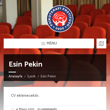
MENU
Esin Pekin
Anasayfa
İçerik
Esin Pekin
CV eklenecektir..
4 Mayıs 2012
0 comments