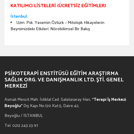
KATILIMCI LISTELERI (ÜCRETSIZ EĞITIMLER)
İstanbul:
Uzm. Psk. Yasemin Öztürk – Mitolojik Hikayelerin
Beynimizdeki Etkileri: Nörobilimsel Bir Bakış
PSIKOTERAPI ENSTITÜSÜ EĞITIM ARAŞTIRMA
SAĞLIK ORG. VE DANIŞMANLIK LTD. ŞTI. GENEL
MERKEZI
Asmalı Mescit Mah. İstiklal Cad. Galatasaray Han,
“Terapi İş Merkezi
Beyoğlu”
Dış Kapı No:120 Kat:5, Daire:42,
Beyoğlu / ISTANBUL
Tel: 0212 243 23 97