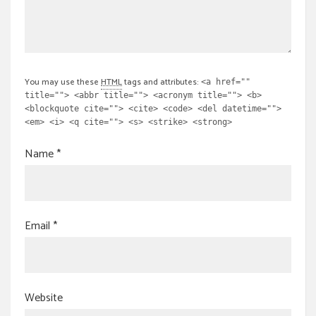
You may use these
HTML
tags and attributes:
<a href=""
title=""> <abbr title=""> <acronym title=""> <b>
<blockquote cite=""> <cite> <code> <del datetime="">
<em> <i> <q cite=""> <s> <strike> <strong>
Name
*
Email
*
Website