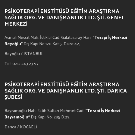
PSIKOTERAPI ENSTITÜSÜ EĞITIM ARAŞTIRMA
SAĞLIK ORG. VE DANIŞMANLIK LTD. ŞTI. GENEL
MERKEZI
Asmalı Mescit Mah. İstiklal Cad. Galatasaray Han,
“Terapi İş Merkezi
Beyoğlu”
Dış Kapı No:120 Kat:5, Daire:42,
Beyoğlu / ISTANBUL
Tel: 0212 243 23 97
PSIKOTERAPI ENSTITÜSÜ EĞITIM ARAŞTIRMA
SAĞLIK ORG. VE DANIŞMANLIK LTD. ŞTI. DARICA
ŞUBESI
Bayramoğlu Mah. Fatih Sultan Mehmet Cad.
“Terapi İş Merkezi
Bayramoğlu”
Dış Kapı No: 285 D:29,
Darıca / KOCAELİ