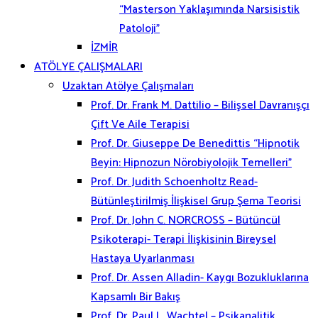
“Masterson Yaklaşımında Narsisistik
Patoloji”
İZMİR
ATÖLYE ÇALIŞMALARI
Uzaktan Atölye Çalışmaları
Prof. Dr. Frank M. Dattilio – Bilişsel Davranışçı
Çift Ve Aile Terapisi
Prof. Dr. Giuseppe De Benedittis “Hipnotik
Beyin: Hipnozun Nörobiyolojik Temelleri”
Prof. Dr. Judith Schoenholtz Read-
Bütünleştirilmiş İlişkisel Grup Şema Teorisi
Prof. Dr. John C. NORCROSS – Bütüncül
Psikoterapi- Terapi İlişkisinin Bireysel
Hastaya Uyarlanması
Prof. Dr. Assen Alladin- Kaygı Bozukluklarına
Kapsamlı Bir Bakış
Prof. Dr. Paul L. Wachtel – Psikanalitik,