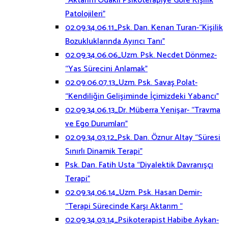
“Aktarım Odaklı Psikoterapiye Göre Kişilik
Patolojileri”
02.09.34.06.11_Psk. Dan. Kenan Turan-“Kişilik
Bozukluklarında Ayırıcı Tanı”
02.09.34.06.06_Uzm. Psk. Necdet Dönmez-
“Yas Sürecini Anlamak”
02.09.06.07.13_Uzm. Psk. Savaş Polat-
“Kendiliğin Gelişiminde İçimizdeki Yabancı”
02.09.34.06.13_Dr. Müberra Yenişar- “Travma
ve Ego Durumları”
02.09.34.03.12_Psk. Dan. Öznur Altay “Süresi
Sınırlı Dinamik Terapi”
Psk. Dan. Fatih Usta “Diyalektik Davranışçı
Terapi”
02.09.34.06.14_Uzm. Psk. Hasan Demir-
“Terapi Sürecinde Karşı Aktarım “
02.09.34.03.14_Psikoterapist Habibe Aykan-