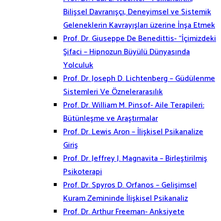
Bilişsel Davranışçı, Deneyimsel ve Sistemik
Geleneklerin Kavrayışları üzerine İnşa Etmek
Prof. Dr. Giuseppe De Benedittis- “İçimizdeki
Şifaci – Hipnozun Büyülü Dünyasında
Yolculuk
Prof. Dr. Joseph D. Lichtenberg – Güdülenme
Sistemleri Ve Öznelerarasılık
Prof. Dr. William M. Pinsof- Aile Terapileri:
Bütünleşme ve Araştırmalar
Prof. Dr. Lewis Aron – İlişkisel Psikanalize
Giriş
Prof. Dr. Jeffrey J. Magnavita – Birleştirilmiş
Psikoterapi
Prof. Dr. Spyros D. Orfanos – Gelişimsel
Kuram Zemininde İlişkisel Psikanaliz
Prof. Dr. Arthur Freeman- Anksiyete