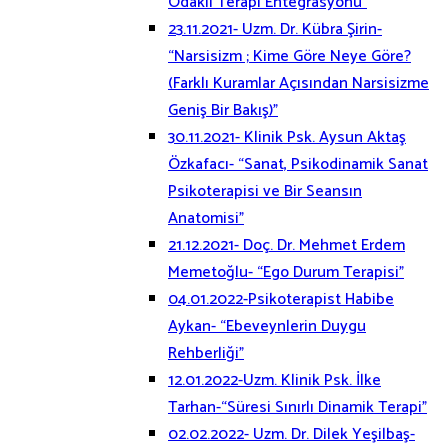
Odaklı Terapi Entegrasyonu”
23.11.2021- Uzm. Dr. Kübra Şirin-
“Narsisizm ; Kime Göre Neye Göre?
(Farklı Kuramlar Açısından Narsisizme
Geniş Bir Bakış)”
30.11.2021- Klinik Psk. Aysun Aktaş
Özkafacı- “Sanat, Psikodinamik Sanat
Psikoterapisi ve Bir Seansın
Anatomisi”
21.12.2021- Doç. Dr. Mehmet Erdem
Memetoğlu- “Ego Durum Terapisi”
04.01.2022-Psikoterapist Habibe
Aykan- “Ebeveynlerin Duygu
Rehberliği”
12.01.2022-Uzm. Klinik Psk. İlke
Tarhan-“Süresi Sınırlı Dinamik Terapi”
02.02.2022- Uzm. Dr. Dilek Yeşilbaş-