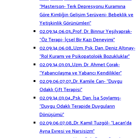
“Masterson- Terk Depresyonu Kuramına
Göre Kimliğin Gelişim Serüveni- Bebeklik ve
Yetişkinlik Görünümleri”
02.09.34.06.03_Prof. Dr. Binnur Yeşilyaprak-
“Öz Terapi- İçsel Bir Kazı Deneyimi”
02.09.34.06.08_Uzm. Psk. Dan. Deniz Altınay-
“Rol Kuramı ve Psikopatolojik Bozukluklar”
02.09.34.03.03_Uzm. Dr. Ahmet Çorak-
“Yabancılaşma ve Yabancı Kendilikler”
02.09.06.07.07_Dr. Kamile Can- “Duygu
Odaklı Çift Terapisi”
02.09.34.03.04_Psk. Dan. İsa Soylamış-
“Duygu Odaklı Terapide Duyguların
Dönüşümü”
02.09.06.07.08_Dr. Kamil Tuzgöl- “Lacan’da
Ayna Evresi ve Narsisizm”