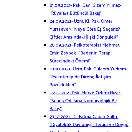
21.09.2021- Psk. Dan. Gizem Yılmaz-
“Rüyalara Bütüncül Bakış”
24.09.2021- Uzm. Kl. Psk. Ömer
Yurtsever- “Neye Göre Eş Seçeriz?
Çiftler Arasındaki İlişki Döngüleri”
28.09.2021- Psikoterapist Mehmet
Emin Zeybek- “Bedenin Terapi
Sürecindeki Önemi”
01.10.2021- Uzm. Psk. Gülcem Yıldırım-
“Psikoterapide Direnç-İletişim
Bozuklukları”
02.10.2021-Psk. Merve Özlem Hızar-
“Seans Odasına Nörobiyolojik Bir
Bakış”
23.10.2021- Dr. Fatma Canan Güllü-
“Diyalektik Davranışçı Terapi ve Duygu