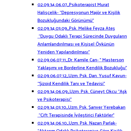
02.09.34.06.07_Psikoterapist Murat
Halisçelik- “Depresyonun Majör ve Kişilik
Bozukluğundaki Görünümü”
02.09.34.03.09_Psk. Melike Feyza Ateş
“Duygu Odaklı Terapi Sürecinde Duyguların
Anlamlandırılması ve Kişisel Öykünün
Yeniden Yapılandırılması”
02.09.06.07.11_Dr. Kamile Can- ” Masterson
Yaklaşımı ve Borderline Kendilik Bozukluğu”
02.09.06.07.12_Uzm. Psk. Dan. Yusuf Kavun-
“Şizoid Kendilik Tanı ve Tedavisi”
02.09.34.06.09_Uzm. Psk. Cüneyt Okcu “Aşk
ve Psikoterapisi”
02.09.34.03.10_Uzm. Psk. Şanver Yerebakan
“Çift Terapisinde İyileştirici Faktörler”
02.09.34.06.10_Uzm. Psk. Nazan Parlak-