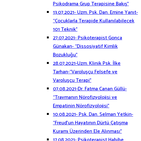
Psikodrama Grup Terapisine Bakış”
13.07.2021- Uzm. Psk. Dan. Emine Yanıt-
“Çocuklarla Terapide Kullanılabilecek
101 Teknik”
27.07.2021- Psikoterapist Gonca
Günakan- “Dissosiyatif Kimlik
Bozukluğu”
28.07.2021-Uzm. Klinik Psk. İlke
Tarhan-“Varoluşçu Felsefe ve
Varoluşçu Terapi”
07.08.2021-Dr. Fatma Canan Güllü-
“Travmanın Nörofizyolojisi ve
Empatinin Nörofizyolojisi”
10.08.2021- Psk. Dan. Selman Yetkin-
“Freud’un Hayatının Dürtü Çatışma
Kuramı Üzerinden Ele Alınması”
17.08.2021- Psikoterapist Habibe