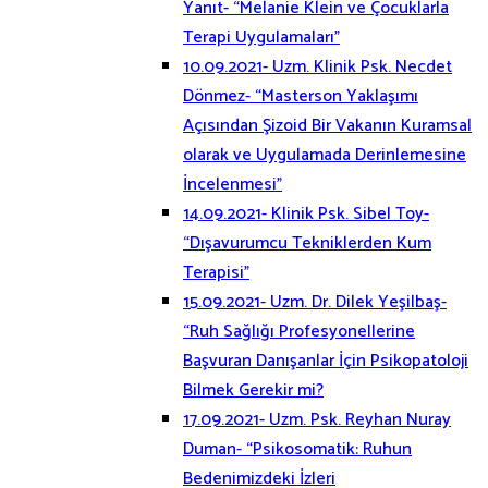
Yanıt- “Melanie Klein ve Çocuklarla
Terapi Uygulamaları”
10.09.2021- Uzm. Klinik Psk. Necdet
Dönmez- “Masterson Yaklaşımı
Açısından Şizoid Bir Vakanın Kuramsal
olarak ve Uygulamada Derinlemesine
İncelenmesi”
14.09.2021- Klinik Psk. Sibel Toy-
“Dışavurumcu Tekniklerden Kum
Terapisi”
15.09.2021- Uzm. Dr. Dilek Yeşilbaş-
“Ruh Sağlığı Profesyonellerine
Başvuran Danışanlar İçin Psikopatoloji
Bilmek Gerekir mi?
17.09.2021- Uzm. Psk. Reyhan Nuray
Duman- “Psikosomatik: Ruhun
Bedenimizdeki İzleri