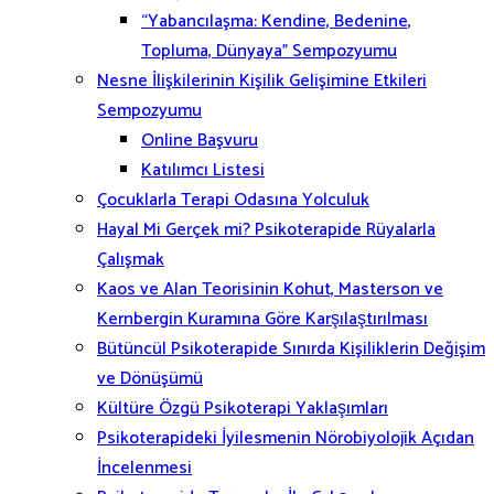
“Yabancılaşma: Kendine, Bedenine,
Topluma, Dünyaya” Sempozyumu
Nesne İlişkilerinin Kişilik Gelişimine Etkileri
Sempozyumu
Online Başvuru
Katılımcı Listesi
Çocuklarla Terapi Odasına Yolculuk
Hayal Mi Gerçek mi? Psikoterapide Rüyalarla
Çalışmak
Kaos ve Alan Teorisinin Kohut, Masterson ve
Kernbergin Kuramına Göre Karşılaştırılması
Bütüncül Psikoterapide Sınırda Kişiliklerin Değişim
ve Dönüşümü
Kültüre Özgü Psikoterapi Yaklaşımları
Psikoterapideki İyilesmenin Nörobiyolojik Açıdan
İncelenmesi