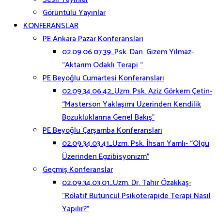
Görüntülü Yayınlar
KONFERANSLAR
PE Ankara Pazar Konferansları
02.09.06.07.39_Psk. Dan. Gizem Yılmaz-
“Aktarım Odaklı Terapi “
PE Beyoğlu Cumartesi Konferansları
02.09.34.06.42_Uzm. Psk. Aziz Görkem Çetin-
“Masterson Yaklaşımı Üzerinden Kendilik
Bozukluklarına Genel Bakış”
PE Beyoğlu Çarşamba Konferansları
02.09.34.03.41_Uzm. Psk. İhsan Yamlı- “Olgu
Üzerinden Egzibisyonizm”
Geçmiş Konferanslar
02.09.34.03.01_Uzm. Dr. Tahir Özakkaş-
“Rölatif Bütüncül Psikoterapide Terapi Nasıl
Yapılır?”