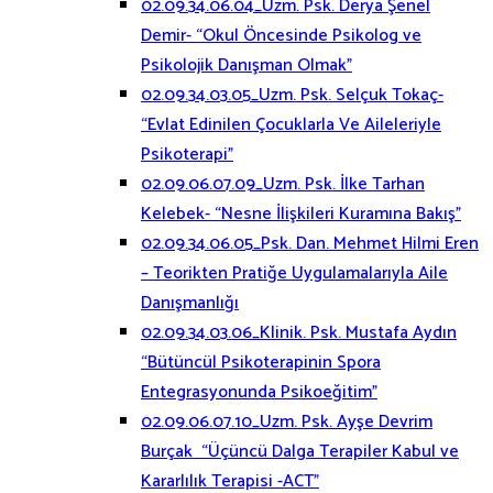
02.09.34.06.04_Uzm. Psk. Derya Şenel
Demir- “Okul Öncesinde Psikolog ve
Psikolojik Danışman Olmak”
02.09.34.03.05_Uzm. Psk. Selçuk Tokaç-
“Evlat Edinilen Çocuklarla Ve Aileleriyle
Psikoterapi”
02.09.06.07.09_Uzm. Psk. İlke Tarhan
Kelebek- “Nesne İlişkileri Kuramına Bakış”
02.09.34.06.05_Psk. Dan. Mehmet Hilmi Eren
– Teorikten Pratiğe Uygulamalarıyla Aile
Danışmanlığı
02.09.34.03.06_Klinik. Psk. Mustafa Aydın
“Bütüncül Psikoterapinin Spora
Entegrasyonunda Psikoeğitim”
02.09.06.07.10_Uzm. Psk. Ayşe Devrim
Burçak “Üçüncü Dalga Terapiler Kabul ve
Kararlılık Terapisi -ACT”