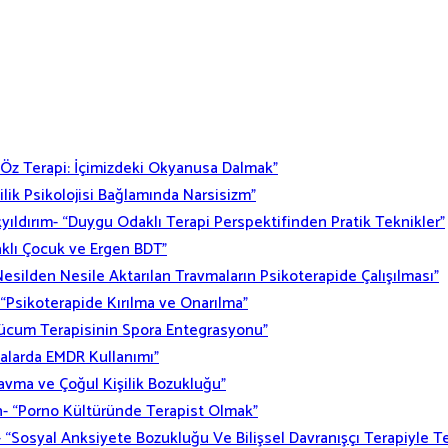
 “Öz Terapi: İçimizdeki Okyanusa Dalmak”
lik Psikolojisi Bağlamında Narsisizm”
yıldırım- “Duygu Odaklı Terapi Perspektifinden Pratik Teknikler”
aklı Çocuk ve Ergen BDT”
Nesilden Nesile Aktarılan Travmaların Psikoterapide Çalışılması”
- “Psikoterapide Kırılma ve Onarılma”
Hücum Terapisinin Spora Entegrasyonu”
malarda EMDR Kullanımı”
ravma ve Çoğul Kişilik Bozukluğu”
h- “Porno Kültüründe Terapist Olmak”
“Sosyal Anksiyete Bozukluğu Ve Bilişsel Davranışçı Terapiyle Te