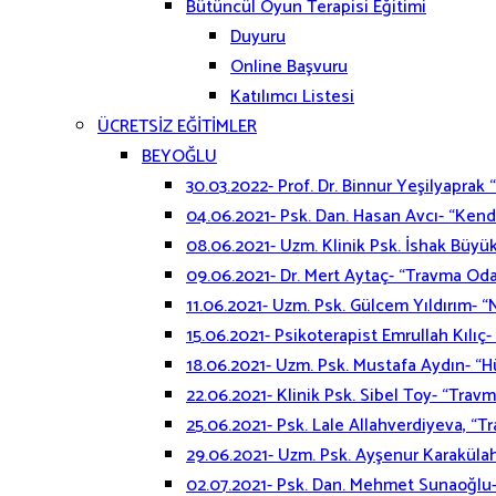
Bütüncül Oyun Terapisi Eğitimi
Duyuru
Online Başvuru
Katılımcı Listesi
ÜCRETSİZ EĞİTİMLER
BEYOĞLU
30.03.2022- Prof. Dr. Binnur Yeşilyaprak
04.06.2021- Psk. Dan. Hasan Avcı- “Kendi
08.06.2021- Uzm. Klinik Psk. İshak Büyük
09.06.2021- Dr. Mert Aytaç- “Travma Od
11.06.2021- Uzm. Psk. Gülcem Yıldırım- “
15.06.2021- Psikoterapist Emrullah Kılıç
18.06.2021- Uzm. Psk. Mustafa Aydın- “
22.06.2021- Klinik Psk. Sibel Toy- “Trav
25.06.2021- Psk. Lale Allahverdiyeva, “T
29.06.2021- Uzm. Psk. Ayşenur Karaküla
02.07.2021- Psk. Dan. Mehmet Sunaoğlu- 