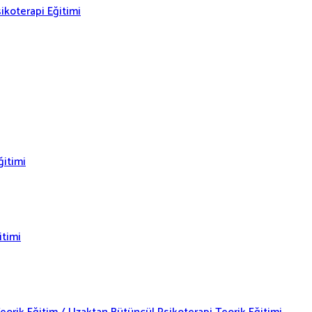
ikoterapi Eğitimi
ğitimi
itimi