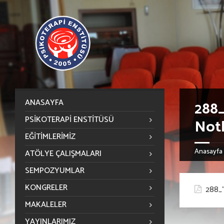
ANASAYFA
288_
PSIKOTERAPI ENSTITÜSÜ
Notl
EĞITIMLERIMIZ
Anasayfa
ATÖLYE ÇALIŞMALARI
SEMPOZYUMLAR
KONGRELER
288_“
MAKALELER
YAYINLARIMIZ