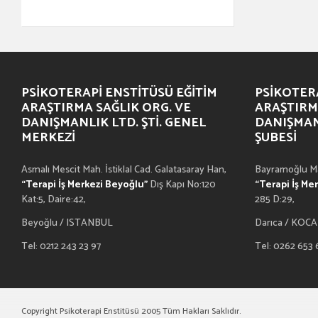
PSIKOTERAPI ENSTITÜSÜ EĞITIM
PSIKOTERA
ARAŞTIRMA SAĞLIK ORG. VE
ARAŞTIRM
DANIŞMANLIK LTD. ŞTI. GENEL
DANIŞMANL
MERKEZI
ŞUBESI
Asmalı Mescit Mah. İstiklal Cad. Galatasaray Han,
Bayramoğlu Ma
“Terapi İş Merkezi Beyoğlu”
Dış Kapı No:120
“Terapi İş Me
Kat:5, Daire:42,
285 D:29,
Beyoğlu / ISTANBUL
Darıca / KOCA
Tel: 0212 243 23 97
Tel: 0262 653
Copyright Psikoterapi Enstitüsü 2005 Tüm Hakları Saklıdır.