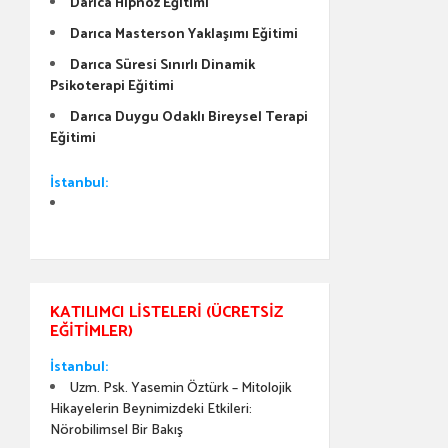
Darıca Hipnoz Eğitimi
Darıca Masterson Yaklaşımı Eğitimi
Darıca Süresi Sınırlı Dinamik
Psikoterapi Eğitimi
Darıca Duygu Odaklı Bireysel Terapi
Eğitimi
İstanbul:
KATILIMCI LISTELERI (ÜCRETSIZ
EĞITIMLER)
İstanbul:
Uzm. Psk. Yasemin Öztürk – Mitolojik
Hikayelerin Beynimizdeki Etkileri:
Nörobilimsel Bir Bakış