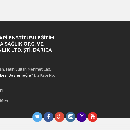
PI ENSTITÜSÜ EĞITIM
A SAĞLIK ORG. VE
IK LTD. ŞTI. DARICA
h. Fatih Sultan Mehmet Cad.
rkezi Bayramoğlu”
Dış Kapı No:
ELİ
 6699