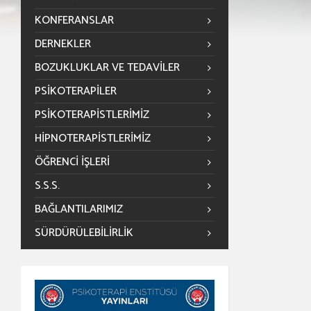
KONFERANSLAR
DERNEKLER
BOZUKLUKLAR VE TEDAVILER
PSIKOTERAPILER
PSIKOTERAPISTLERIMIZ
HIPNOTERAPISTLERIMIZ
ÖĞRENCİ İŞLERİ
S.S.S.
BAĞLANTILARIMIZ
SÜRDÜRÜLEBILIRLIK