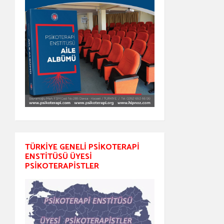
TÜRKIYE GENELI PSIKOTERAPI
ENSTITÜSÜ ÜYESI
PSIKOTERAPISTLER