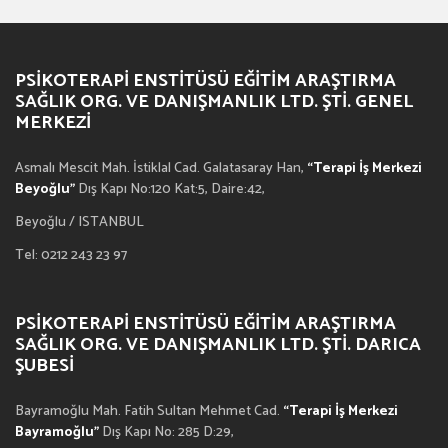
PSIKOTERAPI ENSTITÜSÜ EĞITIM ARAŞTIRMA
SAĞLIK ORG. VE DANIŞMANLIK LTD. ŞTI. GENEL
MERKEZI
Asmalı Mescit Mah. İstiklal Cad. Galatasaray Han,
“Terapi İş Merkezi
Beyoğlu”
Dış Kapı No:120 Kat:5, Daire:42,
Beyoğlu / ISTANBUL
Tel: 0212 243 23 97
PSIKOTERAPI ENSTITÜSÜ EĞITIM ARAŞTIRMA
SAĞLIK ORG. VE DANIŞMANLIK LTD. ŞTI. DARICA
ŞUBESI
Bayramoğlu Mah. Fatih Sultan Mehmet Cad.
“Terapi İş Merkezi
Bayramoğlu”
Dış Kapı No: 285 D:29,