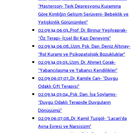
“Masterson- Terk Depresyonu Kuramına
Göre Kimliğin Gelişim Serüveni- Bebeklik ve
Yetişkinlik Görünümleri”
02.09.34.06.03_Prof. Dr. Binnur Yeşilyaprak-
“Öz Terapi- İçsel Bir Kazı Deneyimi”
02.09.34.06.08_Uzm. Psk. Dan. Deniz Altınay-
“Rol Kuramı ve Psikopatolojik Bozukluklar”
02.09.34.03.03_Uzm. Dr. Ahmet Çorak-
“Yabancılaşma ve Yabancı Kendilikler”
02.09.06.07.07_Dr. Kamile Can- “Duygu
Odaklı Çift Terapisi”
02.09.34.03.04_Psk. Dan. İsa Soylamış-
“Duygu Odaklı Terapide Duyguların
Dönüşümü”
02.09.06.07.08_Dr. Kamil Tuzgöl- “Lacan’da
Ayna Evresi ve Narsisizm”