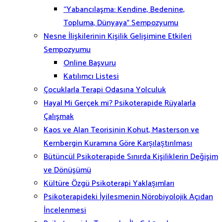
“Yabancılaşma: Kendine, Bedenine,
Topluma, Dünyaya” Sempozyumu
Nesne İlişkilerinin Kişilik Gelişimine Etkileri
Sempozyumu
Online Başvuru
Katılımcı Listesi
Çocuklarla Terapi Odasına Yolculuk
Hayal Mi Gerçek mi? Psikoterapide Rüyalarla
Çalışmak
Kaos ve Alan Teorisinin Kohut, Masterson ve
Kernbergin Kuramına Göre Karşılaştırılması
Bütüncül Psikoterapide Sınırda Kişiliklerin Değişim
ve Dönüşümü
Kültüre Özgü Psikoterapi Yaklaşımları
Psikoterapideki İyilesmenin Nörobiyolojik Açıdan
İncelenmesi