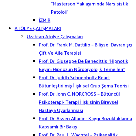
“Masterson Yaklaşımında Narsisistik
Patoloji”
İZMİR
ATÖLYE ÇALIŞMALARI
Uzaktan Atölye Çalışmaları
Prof. Dr. Frank M. Dattilio – Bilişsel Davranışçı
Çift Ve Aile Terapisi
Prof. Dr. Giuseppe De Benedittis “Hipnotik
Beyin: Hipnozun Nörobiyolojik Temelleri”
Prof. Dr. Judith Schoenholtz Read-
Bütünleştirilmiş İlişkisel Grup Şema Teorisi
Prof. Dr. John C. NORCROSS – Bütüncül
Psikoterapi- Terapi İlişkisinin Bireysel
Hastaya Uyarlanması
Prof. Dr. Assen Alladin- Kaygı Bozukluklarına
Kapsamlı Bir Bakış
Prof. Dr. Paul L. Wachtel – Psikanalitik,