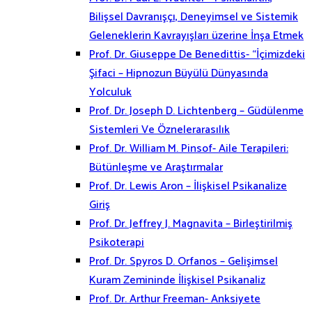
Bilişsel Davranışçı, Deneyimsel ve Sistemik
Geleneklerin Kavrayışları üzerine İnşa Etmek
Prof. Dr. Giuseppe De Benedittis- “İçimizdeki
Şifaci – Hipnozun Büyülü Dünyasında
Yolculuk
Prof. Dr. Joseph D. Lichtenberg – Güdülenme
Sistemleri Ve Öznelerarasılık
Prof. Dr. William M. Pinsof- Aile Terapileri:
Bütünleşme ve Araştırmalar
Prof. Dr. Lewis Aron – İlişkisel Psikanalize
Giriş
Prof. Dr. Jeffrey J. Magnavita – Birleştirilmiş
Psikoterapi
Prof. Dr. Spyros D. Orfanos – Gelişimsel
Kuram Zemininde İlişkisel Psikanaliz
Prof. Dr. Arthur Freeman- Anksiyete