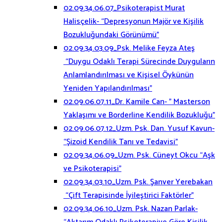
02.09.34.06.07_Psikoterapist Murat
Halisçelik- “Depresyonun Majör ve Kişilik
Bozukluğundaki Görünümü”
02.09.34.03.09_Psk. Melike Feyza Ateş
“Duygu Odaklı Terapi Sürecinde Duyguların
Anlamlandırılması ve Kişisel Öykünün
Yeniden Yapılandırılması”
02.09.06.07.11_Dr. Kamile Can- ” Masterson
Yaklaşımı ve Borderline Kendilik Bozukluğu”
02.09.06.07.12_Uzm. Psk. Dan. Yusuf Kavun-
“Şizoid Kendilik Tanı ve Tedavisi”
02.09.34.06.09_Uzm. Psk. Cüneyt Okcu “Aşk
ve Psikoterapisi”
02.09.34.03.10_Uzm. Psk. Şanver Yerebakan
“Çift Terapisinde İyileştirici Faktörler”
02.09.34.06.10_Uzm. Psk. Nazan Parlak-