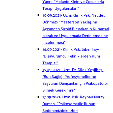
Yanıt- “Melanie Klein ve Çocuklarla
Terapi Uygulamaları”
10.09.2021- Uzm. Klinik Psk. Necdet
Dönmez- “Masterson Yaklaşımı
Açısından Şizoid Bir Vakanın Kuramsal
olarak ve Uygulamada Derinlemesine
İncelenmesi”
14.09.2021- Klinik Psk. Sibel Toy-
“Dışavurumcu Tekniklerden Kum
Terapisi”
15.09.2021- Uzm. Dr. Dilek Yeşilbaş-
“Ruh Sağlığı Profesyonellerine
Başvuran Danışanlar İçin Psikopatoloji
Bilmek Gerekir mi?
17.09.2021- Uzm. Psk. Reyhan Nuray
Duman- “Psikosomatik: Ruhun
Bedenimizdeki İzleri