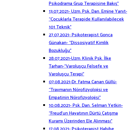
Psikodrama Grup Terapisine Bakış”
13.07.2021- Uzm. Psk. Dan. Emine Yanıt-
“Çocuklarla Terapide Kullanılabilecek
101 Teknik”
27.07.2021- Psikoterapist Gonca
Günakan- “Dissosiyatif Kimlik
Bozukluğu”
28.07.2021-Uzm. Klinik Psk. İlke
Tarhan-“Varoluşçu Felsefe ve
Varoluşçu Terapi”
07.08.2021-Dr. Fatma Canan Güllü-
“Travmanın Nörofizyolojisi ve
Empatinin Nörofizyolojisi”
10.08.2021- Psk. Dan. Selman Yetkin-
“Freud’un Hayatının Dürtü Çatışma
Kuramı Üzerinden Ele Alınması”
17.08.2021- Psikoterapist Habibe