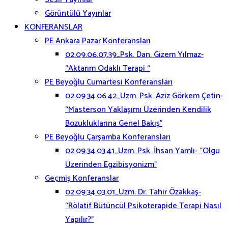
Görüntülü Yayınlar
KONFERANSLAR
PE Ankara Pazar Konferansları
02.09.06.07.39_Psk. Dan. Gizem Yılmaz-
“Aktarım Odaklı Terapi “
PE Beyoğlu Cumartesi Konferansları
02.09.34.06.42_Uzm. Psk. Aziz Görkem Çetin-
“Masterson Yaklaşımı Üzerinden Kendilik
Bozukluklarına Genel Bakış”
PE Beyoğlu Çarşamba Konferansları
02.09.34.03.41_Uzm. Psk. İhsan Yamlı- “Olgu
Üzerinden Egzibisyonizm”
Geçmiş Konferanslar
02.09.34.03.01_Uzm. Dr. Tahir Özakkaş-
“Rölatif Bütüncül Psikoterapide Terapi Nasıl
Yapılır?”