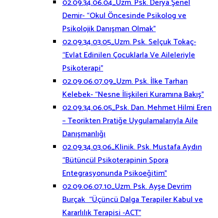
02.09.34.06.04_Uzm. Psk. Derya Şenel
Demir- “Okul Öncesinde Psikolog ve
Psikolojik Danışman Olmak”
02.09.34.03.05_Uzm. Psk. Selçuk Tokaç-
“Evlat Edinilen Çocuklarla Ve Aileleriyle
Psikoterapi”
02.09.06.07.09_Uzm. Psk. İlke Tarhan
Kelebek- “Nesne İlişkileri Kuramına Bakış”
02.09.34.06.05_Psk. Dan. Mehmet Hilmi Eren
– Teorikten Pratiğe Uygulamalarıyla Aile
Danışmanlığı
02.09.34.03.06_Klinik. Psk. Mustafa Aydın
“Bütüncül Psikoterapinin Spora
Entegrasyonunda Psikoeğitim”
02.09.06.07.10_Uzm. Psk. Ayşe Devrim
Burçak “Üçüncü Dalga Terapiler Kabul ve
Kararlılık Terapisi -ACT”