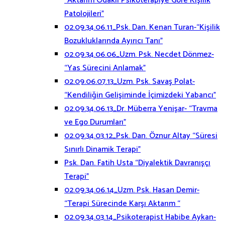
“Aktarım Odaklı Psikoterapiye Göre Kişilik
Patolojileri”
02.09.34.06.11_Psk. Dan. Kenan Turan-“Kişilik
Bozukluklarında Ayırıcı Tanı”
02.09.34.06.06_Uzm. Psk. Necdet Dönmez-
“Yas Sürecini Anlamak”
02.09.06.07.13_Uzm. Psk. Savaş Polat-
“Kendiliğin Gelişiminde İçimizdeki Yabancı”
02.09.34.06.13_Dr. Müberra Yenişar- “Travma
ve Ego Durumları”
02.09.34.03.12_Psk. Dan. Öznur Altay “Süresi
Sınırlı Dinamik Terapi”
Psk. Dan. Fatih Usta “Diyalektik Davranışçı
Terapi”
02.09.34.06.14_Uzm. Psk. Hasan Demir-
“Terapi Sürecinde Karşı Aktarım “
02.09.34.03.14_Psikoterapist Habibe Aykan-