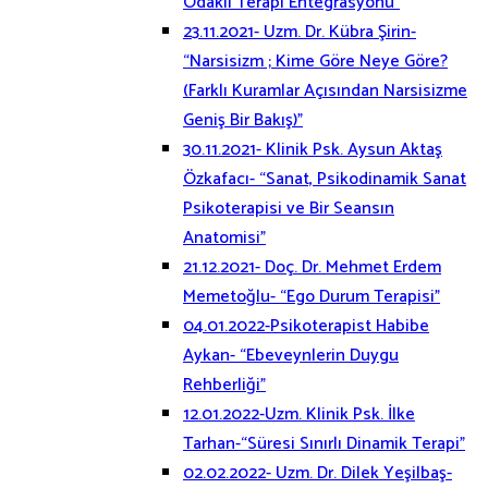
Odaklı Terapi Entegrasyonu”
23.11.2021- Uzm. Dr. Kübra Şirin-
“Narsisizm ; Kime Göre Neye Göre?
(Farklı Kuramlar Açısından Narsisizme
Geniş Bir Bakış)”
30.11.2021- Klinik Psk. Aysun Aktaş
Özkafacı- “Sanat, Psikodinamik Sanat
Psikoterapisi ve Bir Seansın
Anatomisi”
21.12.2021- Doç. Dr. Mehmet Erdem
Memetoğlu- “Ego Durum Terapisi”
04.01.2022-Psikoterapist Habibe
Aykan- “Ebeveynlerin Duygu
Rehberliği”
12.01.2022-Uzm. Klinik Psk. İlke
Tarhan-“Süresi Sınırlı Dinamik Terapi”
02.02.2022- Uzm. Dr. Dilek Yeşilbaş-