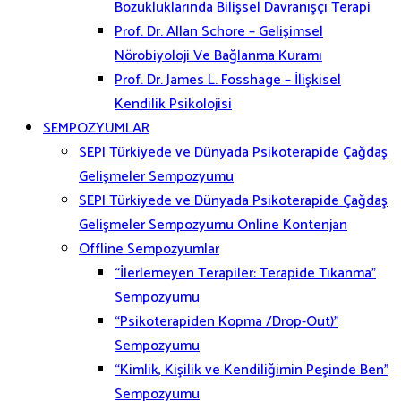
Bozukluklarında Bilişsel Davranışçı Terapi
Prof. Dr. Allan Schore – Gelişimsel
Nörobiyoloji Ve Bağlanma Kuramı
Prof. Dr. James L. Fosshage – İlişkisel
Kendilik Psikolojisi
SEMPOZYUMLAR
SEPI Türkiyede ve Dünyada Psikoterapide Çağdaş
Gelişmeler Sempozyumu
SEPI Türkiyede ve Dünyada Psikoterapide Çağdaş
Gelişmeler Sempozyumu Online Kontenjan
Offline Sempozyumlar
“İlerlemeyen Terapiler: Terapide Tıkanma”
Sempozyumu
“Psikoterapiden Kopma /Drop-Out)”
Sempozyumu
“Kimlik, Kişilik ve Kendiliğimin Peşinde Ben”
Sempozyumu