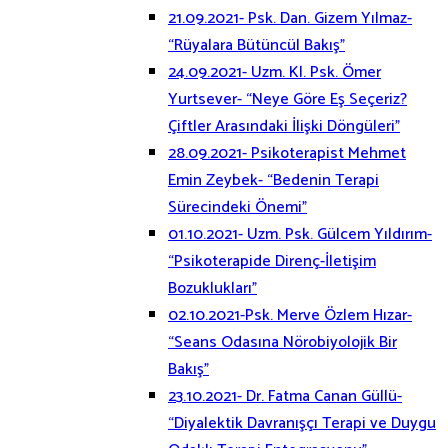
21.09.2021- Psk. Dan. Gizem Yılmaz-
“Rüyalara Bütüncül Bakış”
24.09.2021- Uzm. Kl. Psk. Ömer
Yurtsever- “Neye Göre Eş Seçeriz?
Çiftler Arasındaki İlişki Döngüleri”
28.09.2021- Psikoterapist Mehmet
Emin Zeybek- “Bedenin Terapi
Sürecindeki Önemi”
01.10.2021- Uzm. Psk. Gülcem Yıldırım-
“Psikoterapide Direnç-İletişim
Bozuklukları”
02.10.2021-Psk. Merve Özlem Hızar-
“Seans Odasına Nörobiyolojik Bir
Bakış”
23.10.2021- Dr. Fatma Canan Güllü-
“Diyalektik Davranışçı Terapi ve Duygu