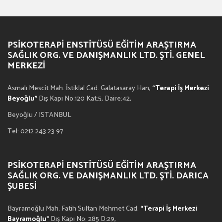
PSIKOTERAPI ENSTITÜSÜ EĞITIM ARAŞTIRMA
SAĞLIK ORG. VE DANIŞMANLIK LTD. ŞTI. GENEL
MERKEZI
Asmalı Mescit Mah. İstiklal Cad. Galatasaray Han,
“Terapi İş Merkezi
Beyoğlu”
Dış Kapı No:120 Kat:5, Daire:42,
Beyoğlu / ISTANBUL
Tel: 0212 243 23 97
PSIKOTERAPI ENSTITÜSÜ EĞITIM ARAŞTIRMA
SAĞLIK ORG. VE DANIŞMANLIK LTD. ŞTI. DARICA
ŞUBESI
Bayramoğlu Mah. Fatih Sultan Mehmet Cad.
“Terapi İş Merkezi
Bayramoğlu”
Dış Kapı No: 285 D:29,