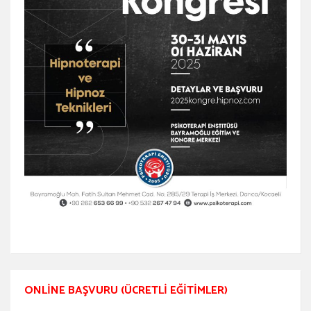
ONLINE BAŞVURU (ÜCRETLI EĞITIMLER)