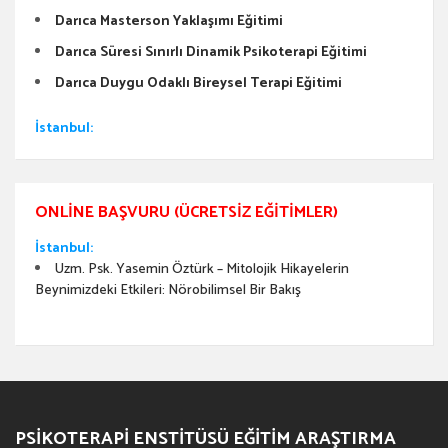
Darıca Masterson Yaklaşımı Eğitimi
Darıca Süresi Sınırlı Dinamik Psikoterapi Eğitimi
Darıca Duygu Odaklı Bireysel Terapi Eğitimi
İstanbul:
ONLINE BAŞVURU (ÜCRETSIZ EĞITIMLER)
İstanbul:
Uzm. Psk. Yasemin Öztürk – Mitolojik Hikayelerin
Beynimizdeki Etkileri: Nörobilimsel Bir Bakış
PSIKOTERAPI ENSTITÜSÜ EĞITIM ARAŞTIRMA