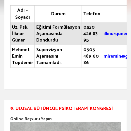
Adı –
Durum
Telefon
e
Soyadı
Uz. Psk.
Eğitimi Formülasyon
0530
İlknur
Aşamasında
426 83
ilknurguner
Güner
Dondurdu
95
Mehmet
Süpervizyon
0505
Emin
Aşamasını
489 60
miremin@gm
Topdemir
Tamamladı.
86
9. ULUSAL BÜTÜNCÜL PSIKOTERAPI KONGRESI
Online Başvuru Yapın