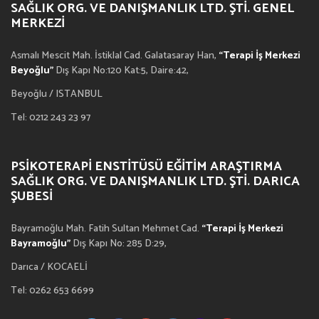
SAĞLIK ORG. VE DANIŞMANLIK LTD. ŞTI. GENEL
MERKEZI
Asmalı Mescit Mah. İstiklal Cad. Galatasaray Han,
“Terapi İş Merkezi
Beyoğlu”
Dış Kapı No:120 Kat:5, Daire:42,
Beyoğlu / ISTANBUL
Tel: 0212 243 23 97
PSIKOTERAPI ENSTITÜSÜ EĞITIM ARAŞTIRMA
SAĞLIK ORG. VE DANIŞMANLIK LTD. ŞTI. DARICA
ŞUBESI
Bayramoğlu Mah. Fatih Sultan Mehmet Cad.
“Terapi İş Merkezi
Bayramoğlu”
Dış Kapı No: 285 D:29,
Darıca / KOCAELİ
Tel: 0262 653 6699