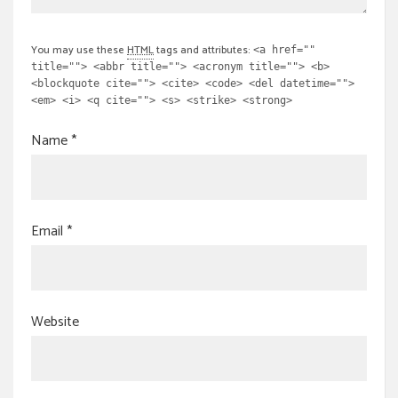
You may use these
HTML
tags and attributes:
<a href=""
title=""> <abbr title=""> <acronym title=""> <b>
<blockquote cite=""> <cite> <code> <del datetime="">
<em> <i> <q cite=""> <s> <strike> <strong>
Name
*
Email
*
Website