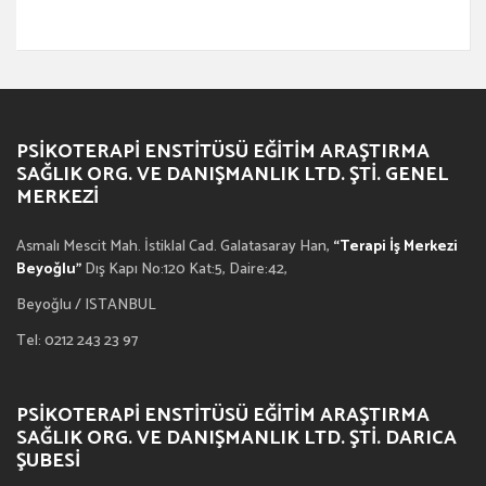
PSIKOTERAPI ENSTITÜSÜ EĞITIM ARAŞTIRMA
SAĞLIK ORG. VE DANIŞMANLIK LTD. ŞTI. GENEL
MERKEZI
Asmalı Mescit Mah. İstiklal Cad. Galatasaray Han,
“Terapi İş Merkezi
Beyoğlu”
Dış Kapı No:120 Kat:5, Daire:42,
Beyoğlu / ISTANBUL
Tel: 0212 243 23 97
PSIKOTERAPI ENSTITÜSÜ EĞITIM ARAŞTIRMA
SAĞLIK ORG. VE DANIŞMANLIK LTD. ŞTI. DARICA
ŞUBESI