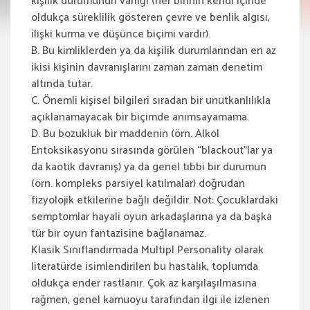
kişilik durumunun varlığı (her birinin kendi içinde
oldukça süreklilik gösteren çevre ve benlik algısı,
ilişki kurma ve düşünce biçimi vardır).
B. Bu kimliklerden ya da kişilik durumlarından en az
ikisi kişinin davranışlarını zaman zaman denetim
altında tutar.
C. Önemli kişisel bilgileri sıradan bir unutkanlılıkla
açıklanamayacak bir biçimde anımsayamama.
D. Bu bozukluk bir maddenin (örn. Alkol
Entoksikasyonu sırasında görülen “blackout”lar ya
da kaotik davranış) ya da genel tıbbi bir durumun
(örn. kompleks parsiyel katılmalar) doğrudan
fizyolojik etkilerine bağlı değildir. Not: Çocuklardaki
semptomlar hayali oyun arkadaşlarına ya da başka
tür bir oyun fantazisine bağlanamaz.
Klasik Sınıflandırmada Multipl Personality olarak
literatürde isimlendirilen bu hastalık, toplumda
oldukça ender rastlanır. Çok az karşılaşılmasına
rağmen, genel kamuoyu tarafından ilgi ile izlenen