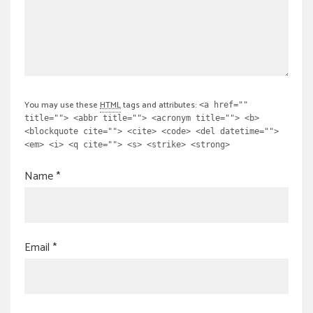
You may use these
HTML
tags and attributes:
<a href=""
title=""> <abbr title=""> <acronym title=""> <b>
<blockquote cite=""> <cite> <code> <del datetime="">
<em> <i> <q cite=""> <s> <strike> <strong>
Name
*
Email
*