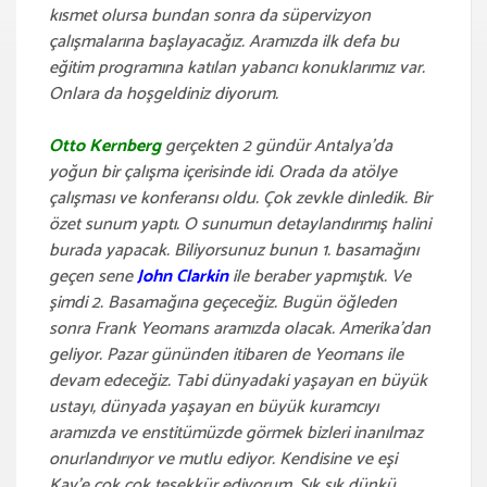
kısmet olursa bundan sonra da süpervizyon
çalışmalarına başlayacağız. Aramızda ilk defa bu
eğitim programına katılan yabancı konuklarımız var.
Onlara da hoşgeldiniz diyorum.
Otto Kernberg
gerçekten 2 gündür Antalya’da
yoğun bir çalışma içerisinde idi. Orada da atölye
çalışması ve konferansı oldu. Çok zevkle dinledik. Bir
özet sunum yaptı. O sunumun detaylandırımış halini
burada yapacak. Biliyorsunuz bunun 1. basamağını
geçen sene
John Clarkin
ile beraber yapmıştık. Ve
şimdi 2. Basamağına geçeceğiz. Bugün öğleden
sonra Frank Yeomans aramızda olacak. Amerika’dan
geliyor. Pazar gününden itibaren de Yeomans ile
devam edeceğiz. Tabi dünyadaki yaşayan en büyük
ustayı, dünyada yaşayan en büyük kuramcıyı
aramızda ve enstitümüzde görmek bizleri inanılmaz
onurlandırıyor ve mutlu ediyor. Kendisine ve eşi
Kay’e çok çok teşekkür ediyorum. Sık sık dünkü