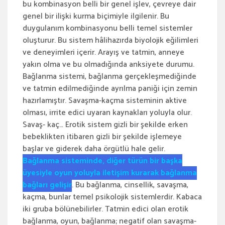
bu kombinasyon belli bir genel işlev, çevreye dair
genel bir ilişki kurma biçimiyle ilgilenir. Bu
duygulanım kombinasyonu belli temel sistemler
oluşturur. Bu sistem hâlihazırda biyolojik eğilimleri
ve deneyimleri içerir. Arayış ve tatmin, anneye
yakın olma ve bu olmadığında anksiyete durumu.
Bağlanma sistemi, bağlanma gerçekleşmediğinde
ve tatmin edilmediğinde ayrılma paniği için zemin
hazırlamıştır. Savaşma-kaçma sisteminin aktive
olması, irrite edici uyaran kaynakları yoluyla olur.
Savaş- kaç… Erotik sistem gizli bir şekilde erken
bebeklikten itibaren gizli bir şekilde işlemeye
başlar ve giderek daha örgütlü hale gelir.
Bağlanma sisteminde, diğer türün bir başka
üyesiyle oyun yoluyla iletişim kurarak bağlanma
bağları gelişir
. Bu bağlanma, cinsellik, savaşma,
kaçma, bunlar temel psikolojik sistemlerdir. Kabaca
iki gruba bölünebilirler. Tatmin edici olan erotik
bağlanma, oyun, bağlanma; negatif olan savaşma-