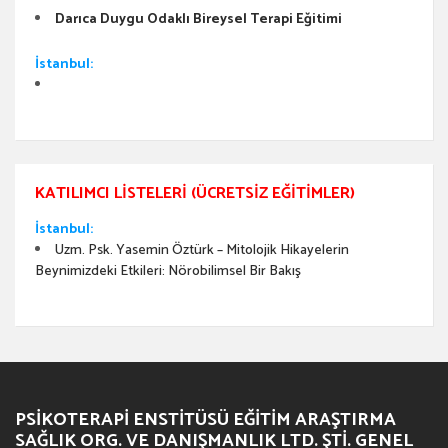
Darıca Duygu Odaklı Bireysel Terapi Eğitimi
İstanbul:
KATILIMCI LISTELERI (ÜCRETSIZ EĞITIMLER)
İstanbul:
Uzm. Psk. Yasemin Öztürk – Mitolojik Hikayelerin
Beynimizdeki Etkileri: Nörobilimsel Bir Bakış
PSIKOTERAPI ENSTITÜSÜ EĞITIM ARAŞTIRMA
SAĞLIK ORG. VE DANIŞMANLIK LTD. ŞTI. GENEL