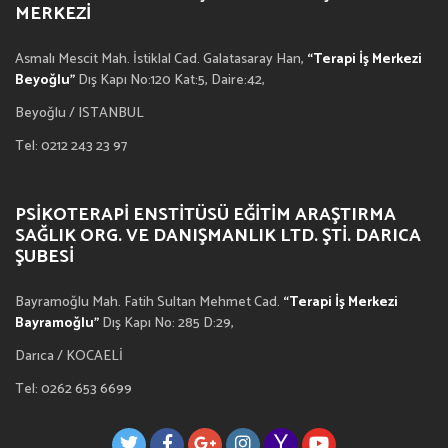
MERKEZI
Asmalı Mescit Mah. İstiklal Cad. Galatasaray Han,
“Terapi İş Merkezi
Beyoğlu”
Dış Kapı No:120 Kat:5, Daire:42,
Beyoğlu / ISTANBUL
Tel: 0212 243 23 97
PSIKOTERAPI ENSTITÜSÜ EĞITIM ARAŞTIRMA
SAĞLIK ORG. VE DANIŞMANLIK LTD. ŞTI. DARICA
ŞUBESI
Bayramoğlu Mah. Fatih Sultan Mehmet Cad.
“Terapi İş Merkezi
Bayramoğlu”
Dış Kapı No: 285 D:29,
Darıca / KOCAELİ
Tel: 0262 653 6699