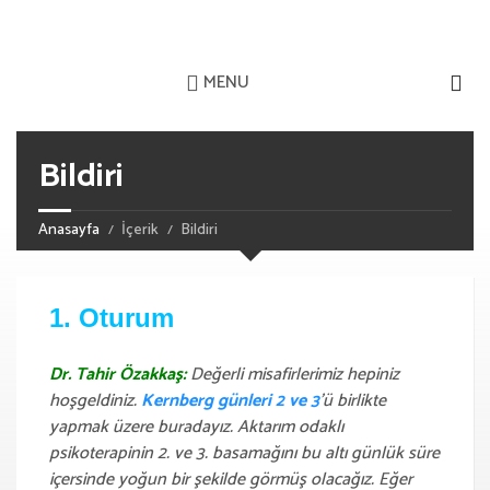
MENU
Bildiri
Anasayfa
İçerik
Bildiri
1. Oturum
Dr. Tahir Özakkaş:
Değerli misafirlerimiz hepiniz
hoşgeldiniz.
Kernberg günleri 2 ve 3
’ü birlikte
yapmak üzere buradayız. Aktarım odaklı
psikoterapinin 2. ve 3. basamağını bu altı günlük süre
içersinde yoğun bir şekilde görmüş olacağız. Eğer