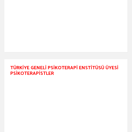
TÜRKIYE GENELI PSIKOTERAPI ENSTITÜSÜ ÜYESI
PSIKOTERAPISTLER