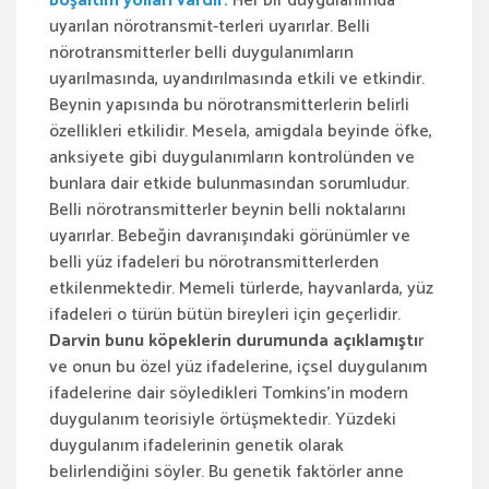
boşaltım yolları vardır.
Her bir duygulanımda
uyarılan nörotransmit-terleri uyarırlar. Belli
nörotransmitterler belli duygulanımların
uyarılmasında, uyandırılmasında etkili ve etkindir.
Beynin yapısında bu nörotransmitterlerin belirli
özellikleri etkilidir. Mesela, amigdala beyinde öfke,
anksiyete gibi duygulanımların kontrolünden ve
bunlara dair etkide bulunmasından sorumludur.
Belli nörotransmitterler beynin belli noktalarını
uyarırlar. Bebeğin davranışındaki görünümler ve
belli yüz ifadeleri bu nörotransmitterlerden
etkilenmektedir. Memeli türlerde, hayvanlarda, yüz
ifadeleri o türün bütün bireyleri için geçerlidir.
Darvin bunu köpeklerin durumunda açıklamıştı
r
ve onun bu özel yüz ifadelerine, içsel duygulanım
ifadelerine dair söyledikleri Tomkins’in modern
duygulanım teorisiyle örtüşmektedir. Yüzdeki
duygulanım ifadelerinin genetik olarak
belirlendiğini söyler. Bu genetik faktörler anne