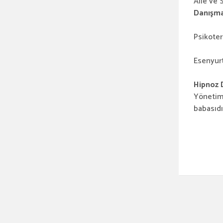
Aile ve S
Danışma
Psikoter
Esenyurt
Hipnoz 
Yönetim
babasıdı