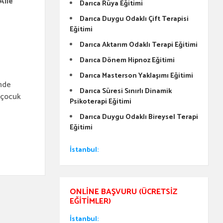
Aile
Darıca Rüya Eğitimi
Darıca Duygu Odaklı Çift Terapisi
Eğitimi
Darıca Aktarım Odaklı Terapi Eğitimi
Darıca Dönem Hipnoz Eğitimi
Darıca Masterson Yaklaşımı Eğitimi
nde
Darıca Süresi Sınırlı Dinamik
r çocuk
Psikoterapi Eğitimi
Darıca Duygu Odaklı Bireysel Terapi
Eğitimi
İstanbul:
ONLINE BAŞVURU (ÜCRETSIZ
EĞITIMLER)
İstanbul: