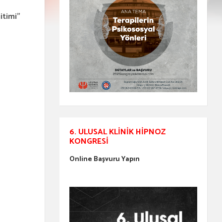
itimi”
6. ULUSAL KLINIK HIPNOZ
KONGRESI
Online Başvuru Yapın