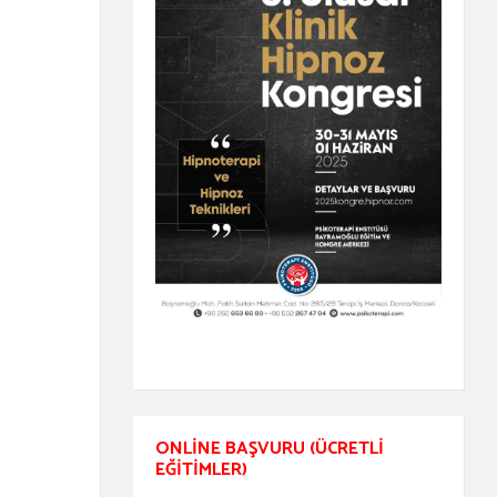
ONLINE BAŞVURU (ÜCRETLI
EĞITIMLER)
e