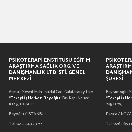
PSIKOTERAPI ENSTITÜSÜ EĞITIM
PSIKOTERA
ARAŞTIRMA SAĞLIK ORG. VE
ARAŞTIRM
DANIŞMANLIK LTD. ŞTI. GENEL
DANIŞMANL
MERKEZI
ŞUBESI
Asmalı Mescit Mah. İstiklal Cad. Galatasaray Han,
Bayramoğlu Ma
“Terapi İş Merkezi Beyoğlu”
Dış Kapı No:120
“Terapi İş Me
Kat:5, Daire:42,
285 D:29,
Beyoğlu / ISTANBUL
Darıca / KOCA
Tel: 0212 243 23 97
Tel: 0262 653