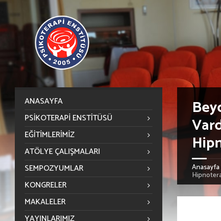
ANASAYFA
Beyo
PSIKOTERAPI ENSTITÜSÜ
Vard
EĞITIMLERIMIZ
Hipn
ATÖLYE ÇALIŞMALARI
SEMPOZYUMLAR
Anasayfa
Hipnotera
KONGRELER
MAKALELER
YAYINLARIMIZ