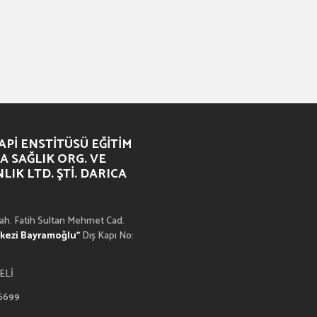
PI ENSTITÜSÜ EĞITIM
A SAĞLIK ORG. VE
IK LTD. ŞTI. DARICA
h. Fatih Sultan Mehmet Cad.
rkezi Bayramoğlu”
Dış Kapı No:
ELİ
 6699