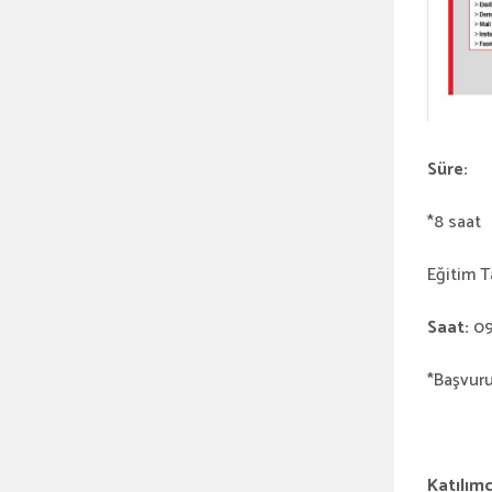
Süre:
*8 saat
Eğitim T
Saat:
09
*Başvuru
Katılımc