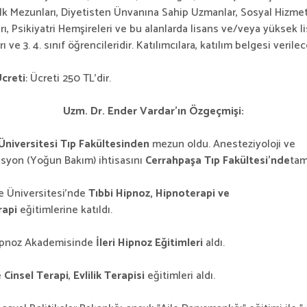
lk Mezunları, Diyetisten Ünvanına Sahip Uzmanlar, Sosyal Hizme
ı, Psikiyatri Hemşireleri ve bu alanlarda lisans ve/veya yüksek l
 ve 3. 4. sınıf öğrencileridir. Katılımcılara, katılım belgesi verilec
creti
: Ücreti 250 TL’dir.
Uzm. Dr. Ender Vardar’ın Özgeçmişi:
Üniversitesi Tıp Fakültesinden
mezun oldu. Anesteziyoloji ve
syon (Yoğun Bakım) ihtisasını
Cerrahpaşa Tıp Fakültesi’nde
tam
e Üniversitesi’nde
Tıbbi Hipnoz, Hipnoterapi ve
rapi
eğitimlerine katıldı.
pnoz Akademisinde
İleri Hipnoz Eğitimleri
aldı.
e
Cinsel Terapi
,
Evlilik Terapisi
eğitimleri aldı.