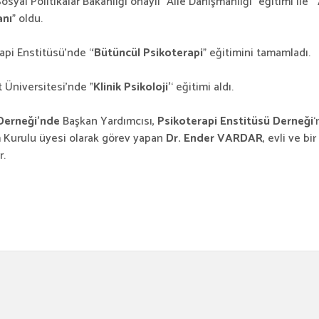
osyal Politikalar Bakanlığı onaylı ”Aile Danışmanlığı” eğitimi ile ”
nı
” oldu.
api Enstitüsü’nde ‘
‘Bütüncül Psikoterapi
” eğitimini tamamladı.
 Üniversitesi’nde ”
Klinik Psikoloji’
‘ eğitimi aldı.
Derneği’nde
Başkan Yardımcısı,
Psikoterapi Enstitüsü Derneği
‘
 Kurulu üyesi olarak görev yapan
Dr. Ender VARDAR
, evli ve bi
r.