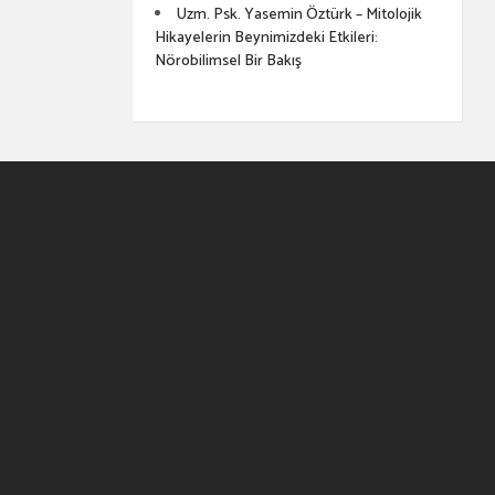
Uzm. Psk. Yasemin Öztürk – Mitolojik
Hikayelerin Beynimizdeki Etkileri:
Nörobilimsel Bir Bakış