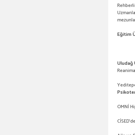
Rehberli
Uzmanlar
mezunları
Eğitim Ü
Uludağ 
Reanima
Yeditep
Psikote
OMNİ Hi
CİSED’d