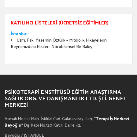
KATILIMCI LISTELERI (ÜCRETSIZ EĞITIMLER)
İstanbul:
Uzm. Psk. Yasemin Öztürk – Mitolojik Hikayelerin
Beynimizdeki Etkileri: Nörobilimsel Bir Bakış
PSIKOTERAPI ENSTITÜSÜ EĞITIM ARAŞTIRMA
SAĞLIK ORG. VE DANIŞMANLIK LTD. ŞTI. GENEL
MERKEZI
Asmalı Mescit Mah. İstiklal Cad. Galatasaray Han,
“Terapi İş Merkezi
Beyoğlu”
Dış Kapı No:120 Kat:5, Daire:42,
Beyoğlu / ISTANBUL