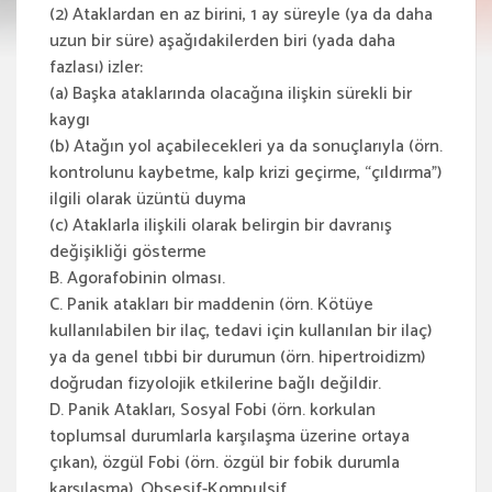
(2) Ataklardan en az birini, 1 ay süreyle (ya da daha
uzun bir süre) aşağıdakilerden biri (yada daha
fazlası) izler:
(a) Başka ataklarında olacağına ilişkin sürekli bir
kaygı
(b) Atağın yol açabilecekleri ya da sonuçlarıyla (örn.
kontrolunu kaybetme, kalp krizi geçirme, “çıldırma”)
ilgili olarak üzüntü duyma
(c) Ataklarla ilişkili olarak belirgin bir davranış
değişikliği gösterme
B. Agorafobinin olması.
C. Panik atakları bir maddenin (örn. Kötüye
kullanılabilen bir ilaç, tedavi için kullanılan bir ilaç)
ya da genel tıbbi bir durumun (örn. hipertroidizm)
doğrudan fizyolojik etkilerine bağlı değildir.
D. Panik Atakları, Sosyal Fobi (örn. korkulan
toplumsal durumlarla karşılaşma üzerine ortaya
çıkan), özgül Fobi (örn. özgül bir fobik durumla
karşılaşma), Obsesif-Kompulsif