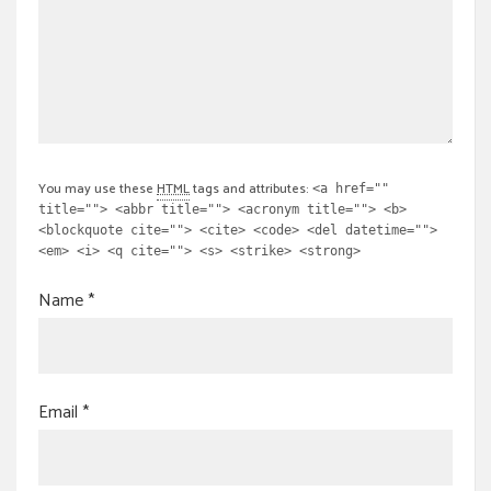
You may use these
HTML
tags and attributes:
<a href=""
title=""> <abbr title=""> <acronym title=""> <b>
<blockquote cite=""> <cite> <code> <del datetime="">
<em> <i> <q cite=""> <s> <strike> <strong>
Name
*
Email
*