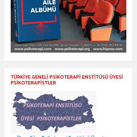
TÜRKIYE GENELI PSIKOTERAPI ENSTITÜSÜ ÜYESI
PSIKOTERAPISTLER