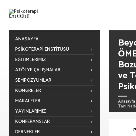
ANASAYFA
Beyo
PSIKOTERAPI ENSTITÜSÜ
ÖME
EĞITIMLERIMIZ
Bozu
ATÖLYE ÇALIŞMALARI
ve T
SEMPOZYUMLAR
Psik
KONGRELER
MAKALELER
Anasayfa
Tanı Nede
YAYINLARIMIZ
KONFERANSLAR
P
DERNEKLER