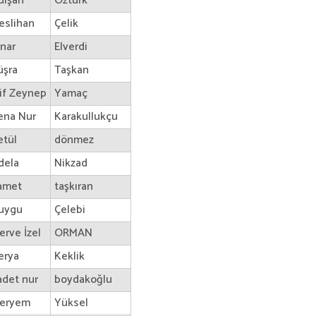
ülşah
Öztürk
eslihan
Çelik
ınar
Elverdi
üşra
Taşkan
lif Zeynep
Yamaç
ena Nur
Karakullukçu
etül
dönmez
dela
Nikzad
amet
taşkıran
uygu
Çelebi
erve İzel
ORMAN
erya
Keklik
adet nur
boydakoğlu
eryem
Yüksel