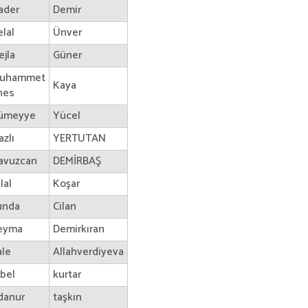
ader
Demir
elal
Ünver
ejla
Güner
uhammet
Kaya
nes
ümeyye
Yücel
azlı
YERTUTAN
avuzcan
DEMİRBAŞ
lal
Koşar
unda
Cilan
eyma
Demirkıran
ale
Allahverdiyeva
ibel
kurtar
danur
taşkın