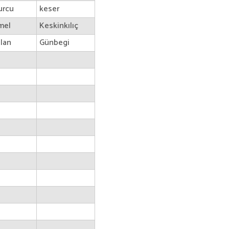
urcu
keser
mel
Keskinkılıç
ilan
Günbegi