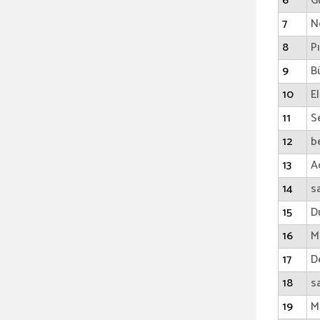
6
G
7
N
8
P
9
B
10
E
11
S
12
b
13
A
14
s
15
D
16
M
17
D
18
s
19
M