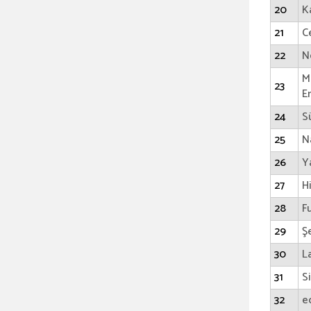
20
K
21
C
22
N
M
23
E
24
S
25
N
26
Y
27
Hi
28
F
29
Ş
30
L
31
S
32
e