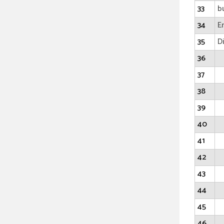
33
b
34
E
35
D
36
37
38
39
40
41
42
43
44
45
46