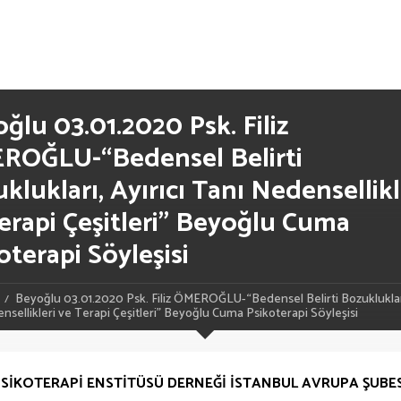
ğlu 03.01.2020 Psk. Filiz
ROĞLU-“Bedensel Belirti
klukları, Ayırıcı Tanı Nedensellikl
erapi Çeşitleri” Beyoğlu Cuma
oterapi Söyleşisi
Beyoğlu 03.01.2020 Psk. Filiz ÖMEROĞLU-“Bedensel Belirti Bozuklukları
nsellikleri ve Terapi Çeşitleri” Beyoğlu Cuma Psikoterapi Söyleşisi
SİKOTERAPİ ENSTİTÜSÜ DERNEĞİ İSTANBUL AVRUPA ŞUBE