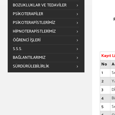
BOZUKLUKLAR VE TEDAVILER
PSIKOTERAPILER
PSIKOTERAPISTLERIMIZ
HIPNOTERAPISTLERIMIZ
ÖĞRENCİ İŞLERİ
S.S.S.
Kayıt L
BAĞLANTILARIMIZ
No
A
SÜRDÜRÜLEBILIRLIK
1
S
2
Y
3
D
4
B
5
S