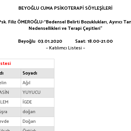
BEYOĞLU CUMA PSİKOTERAPİ SÖYLEŞİLERİ
Psk. Filiz ÖMEROĞLU-“Bedensel Belirti Bozuklukları, Ayırıcı Tan
Nedensellikleri ve Terapi Çeşitleri”
Beyoğlu 03.01.2020 Saat: 18.00-21.00
– Katılımcı Listesi –
istesi
dı
Soyadı
elin
Ağıl
ASİN
YUYUCU
İLEM
İGDE
üşra
doğan
evde
Doğan