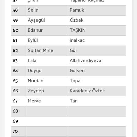
57
Şiran
Tapancı Kaçmaz
58
Selin
Pamuk
59
Ayşegül
Özbek
60
Edanur
TAŞKIN
61
Eylül
inalkac
62
Sultan Mine
Gür
63
Lala
Allahverdiyeva
64
Duygu
Gülsen
65
Nurdan
Topal
66
Zeynep
Karadeniz Öztek
67
Merve
Tan
68
69
70