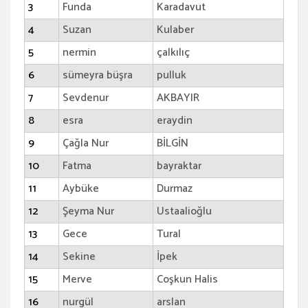
3
Funda
Karadavut
4
Suzan
Kulaber
5
nermin
çalkılıç
6
sümeyra büşra
pulluk
7
Sevdenur
AKBAYIR
8
esra
eraydin
9
Çağla Nur
BİLGİN
10
Fatma
bayraktar
11
Aybüke
Durmaz
12
Şeyma Nur
Ustaalioğlu
13
Gece
Tural
14
Sekine
İpek
15
Merve
Coşkun Halis
16
nurgül
arslan