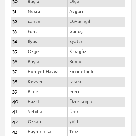
30
Büşra
Ölçer
31
Nesra
Aygün
32
canan
Özvanlıgil
33
Ferit
Güneş
34
İlyas
Eyatan
35
Özge
Karagöz
36
Büşra
Bürcü
37
Hürriyet Havva
Emanetoğlu
38
Kevser
tarakcı
39
Bilge
eren
40
Hazal
Özreisoğlu
41
Sebiha
Ürer
42
Özkan
yiğit
43
Hayrunnisa
Terzi