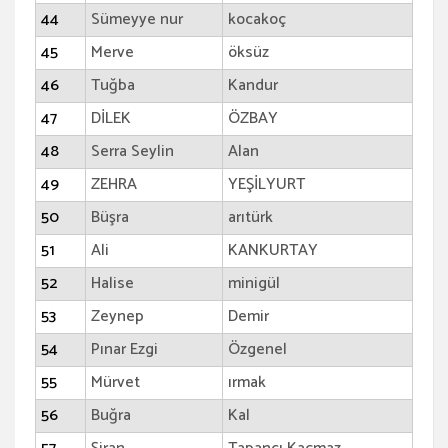
44
Sümeyye nur
kocakoç
45
Merve
öksüz
46
Tuğba
Kandur
47
DİLEK
ÖZBAY
48
Serra Seylin
Alan
49
ZEHRA
YEŞİLYURT
50
Büşra
arıtürk
51
Ali
KANKURTAY
52
Halise
minigül
53
Zeynep
Demir
54
Pınar Ezgi
Özgenel
55
Mürvet
ırmak
56
Buğra
Kal