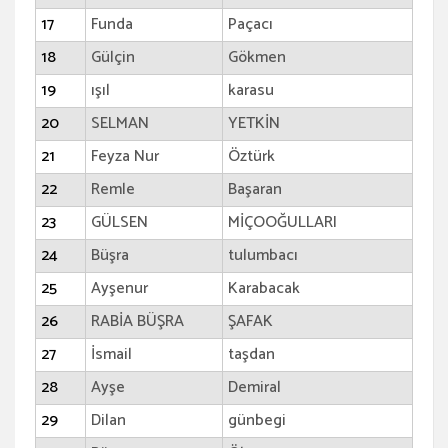
17
Funda
Paçacı
18
Gülçin
Gökmen
19
ışıl
karasu
20
SELMAN
YETKİN
21
Feyza Nur
Öztürk
22
Remle
Başaran
23
GÜLSEN
MİÇOOĞULLARI
24
Büşra
tulumbacı
25
Ayşenur
Karabacak
26
RABİA BÜŞRA
ŞAFAK
27
İsmail
taşdan
28
Ayşe
Demiral
29
Dilan
günbegi