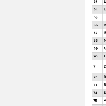
63
E
64
E
65
T
66
A
67
G
68
M
69
G
70
G
71
D
72
R
73
B
74
E
75
A