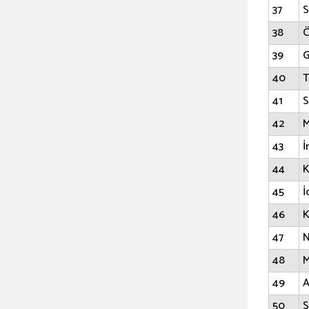
37
S
38
Ö
39
G
40
T
41
S
42
M
43
İ
44
K
45
İ
46
K
47
N
48
M
49
A
50
S