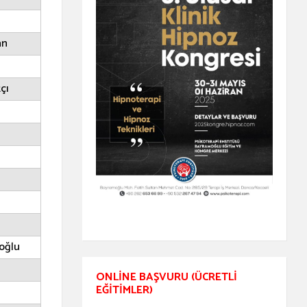
an
çı
oğlu
ONLINE BAŞVURU (ÜCRETLI
EĞITIMLER)