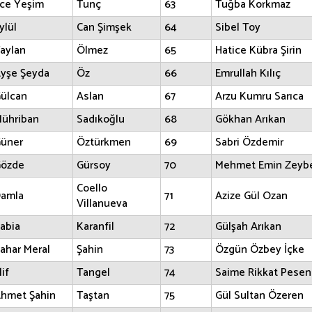
ce Yeşim
Tunç
63
Tuğba Korkmaz
ylül
Can Şimşek
64
Sibel Toy
aylan
Ölmez
65
Hatice Kübra Şirin
yşe Şeyda
Öz
66
Emrullah Kılıç
ülcan
Aslan
67
Arzu Kumru Sarıca
ühriban
Sadıkoğlu
68
Gökhan Arıkan
üner
Öztürkmen
69
Sabri Özdemir
özde
Gürsoy
70
Mehmet Emin Zeyb
Coello
amla
71
Azize Gül Ozan
Villanueva
abia
Karanfil
72
Gülşah Arıkan
ahar Meral
Şahin
73
Özgün Özbey İçke
lif
Tangel
74
Saime Rikkat Pesen
hmet Şahin
Taştan
75
Gül Sultan Özeren