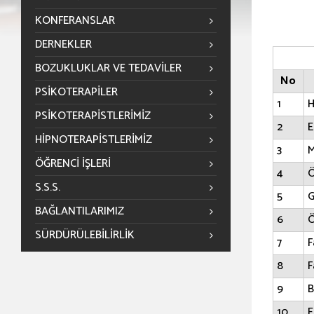
KONFERANSLAR
DERNEKLER
BOZUKLUKLAR VE TEDAVILER
No
PSIKOTERAPILER
1
H
PSIKOTERAPISTLERIMIZ
2
E
HIPNOTERAPISTLERIMIZ
3
M
ÖĞRENCİ İŞLERİ
4
Ö
S.S.S.
5
G
BAĞLANTILARIMIZ
6
SÜRDÜRÜLEBILIRLIK
7
F
8
F
9
B
10
E