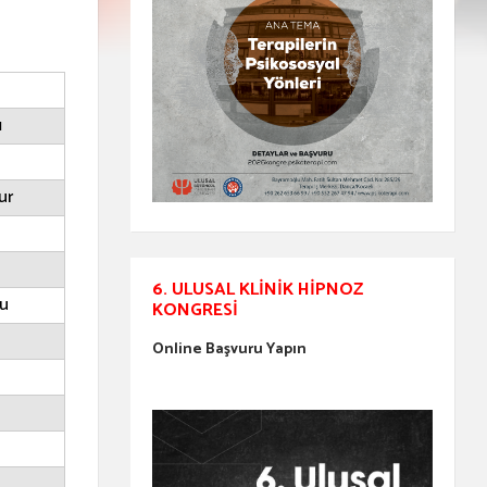
ı
ur
6. ULUSAL KLINIK HIPNOZ
u
KONGRESI
Online Başvuru Yapın