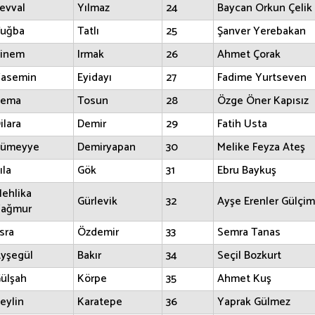
evval
Yılmaz
24
Baycan Orkun Çelik
uğba
Tatlı
25
Şanver Yerebakan
inem
Irmak
26
Ahmet Çorak
asemin
Eyidayı
27
Fadime Yurtseven
Sema
Tosun
28
Özge Öner Kapısız
ilara
Demir
29
Fatih Usta
ümeyye
Demiryapan
30
Melike Feyza Ateş
ıla
Gök
31
Ebru Baykuş
ehlika
Gürlevik
32
Ayşe Erenler Gülçi
ağmur
sra
Özdemir
33
Semra Tanas
yşegül
Bakır
34
Seçil Bozkurt
ülşah
Körpe
35
Ahmet Kuş
eylin
Karatepe
36
Yaprak Gülmez