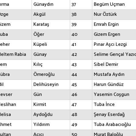
ırma
Günaydın
37
Begüm Uçman
zge
Akgül
38
Nur Öztürk
izem
Karataş
39
Emrah Ergin
uba
Öğer
40
Gizem Ergen
eher
Küpeli
41
Pınar Aşcı Lezgi
eltem Rabia
Günay
42
Selime Gençal Yazıc
rem
Kılıç
43
Sibel Demir
übra
Ömeroğlu
44
Mustafa Aydın
dil
Delihüseyin
45
Harun Gündüz
evser
Gün
46
Yasemin Coşgun
eslihan
Kirmit
47
Tuba İnce
elisa
Aydoğdu
48
Şenay Eserdağ
hmet
Yıldırım
49
Tuba Arabacıoğlu
ultan
Açıcı
50
Murat Baloğlu