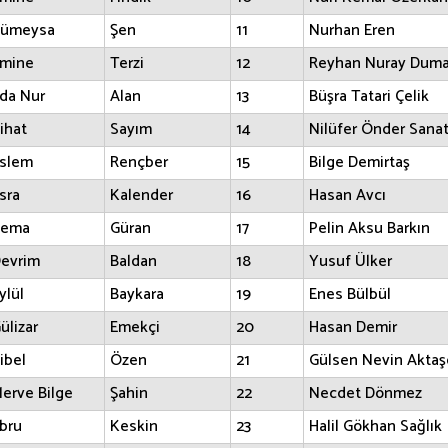
ümeysa
Şen
11
Nurhan Eren
mine
Terzi
12
Reyhan Nuray Dum
da Nur
Alan
13
Büşra Tatari Çelik
ihat
Sayım
14
Nilüfer Önder Sanat
slem
Rençber
15
Bilge Demirtaş
sra
Kalender
16
Hasan Avcı
Sema
Güran
17
Pelin Aksu Barkın
evrim
Baldan
18
Yusuf Ülker
ylül
Baykara
19
Enes Bülbül
ülizar
Emekçi
20
Hasan Demir
ibel
Özen
21
Gülsen Nevin Aktaş
erve Bilge
Şahin
22
Necdet Dönmez
bru
Keskin
23
Halil Gökhan Sağlık