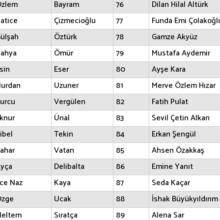
zlem
Bayram
76
Dilan Hilal Altürk
atice
Çizmecioğlu
77
Funda Emi Çolakoğl
ülşah
Öztürk
78
Gamze Akyüz
ahya
Ömür
79
Mustafa Aydemir
sin
Eser
80
Ayşe Kara
urdan
Uzuner
81
Merve Özlem Hızar
urcu
Vergülen
82
Fatih Pulat
lknur
Ünal
83
Sevil Çetin Alkan
ibel
Tekin
84
Erkan Şengül
ahar
Vatan
85
Ahsen Özakkaş
yça
Delibalta
86
Emine Yanıt
ce Naz
Kaya
87
Seda Kaçar
zge
Ucak
88
İshak Büyükyıldırım
eltem
Sıratça
89
Alena Sar