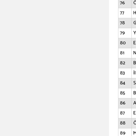
76
Ö
77
H
78
G
79
Y
80
E
81
N
82
B
83
İ
84
S
85
B
86
A
87
E
88
Ö
89
M