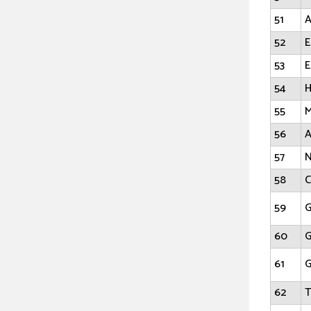
51
A
52
E
53
E
54
H
55
M
56
A
57
N
58
C
59
G
60
G
61
G
62
T