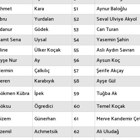
hmet
Kara
51
Aynur Baloğlu
bru
Yurdalan
52
Seval Ulviye Akyol
danur
Gödek
53
Can Turan
amt Sena
Uysal
54
Yasemin Şahin
ine
Ülker Koçak
55
Aslı Aydın Savran
yşe Nur
Ay
56
Aysun Koç
ermin
Çalkılıç
57
Şerife Akçay
eren
Karabıyık
58
Ayşe Gül
ökmen Kübra
İpek
59
Tuğba Ak
öksu
Ögredici
60
Temel Koçak
izem
Günerhan
61
Merve Kandemir Çet
zemil
Achmetsik
62
Ali Uludağ