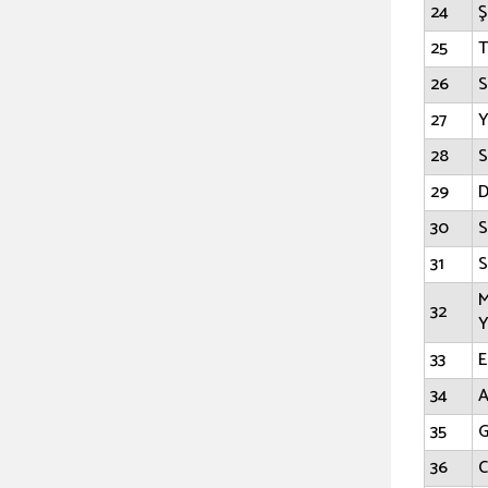
24
Ş
25
T
26
S
27
Y
28
29
D
30
S
31
S
M
32
Y
33
E
34
A
35
G
36
C