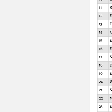
11
R
12
E
13
E
14
C
15
E
16
E
17
18
D
19
E
20
G
21
S
22
M
23
E