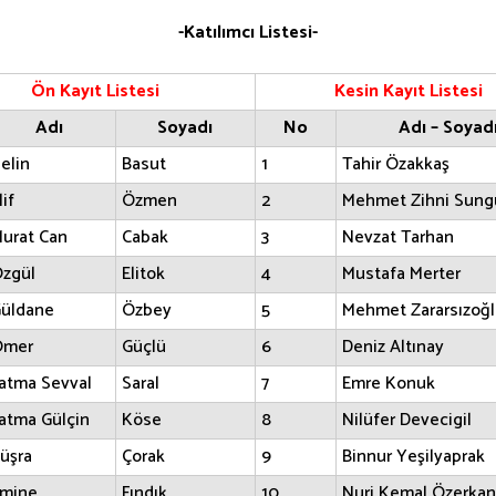
-Katılımcı Listesi-
Ön Kayıt Listesi
Kesin Kayıt Listesi
Adı
Soyadı
No
Adı – Soyad
elin
Basut
1
Tahir Özakkaş
lif
Özmen
2
Mehmet Zihni Sung
urat Can
Cabak
3
Nevzat Tarhan
zgül
Elitok
4
Mustafa Merter
üldane
Özbey
5
Mehmet Zararsızoğl
Ömer
Güçlü
6
Deniz Altınay
atma Sevval
Saral
7
Emre Konuk
atma Gülçin
Köse
8
Nilüfer Devecigil
üşra
Çorak
9
Binnur Yeşilyaprak
mine
Fındık
10
Nuri Kemal Özerkan